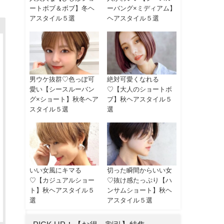
ートボブ＆ボブ】冬ヘ
ーバング×ミディアム】
アスタイル５選
ヘアスタイル５選
男ウケ抜群♡色っぽ可
絶対可愛くなれる
愛い【シースルーバン
♡【大人のショートボ
グ×ショート】秋冬ヘア
ブ】秋ヘアスタイル５
スタイル５選
選
いい女風にキマる
切った瞬間からいい女
♡【カジュアルショー
♡抜け感たっぷり【ハ
ト】秋ヘアスタイル５
ンサムショート】秋ヘ
選
アスタイル５選