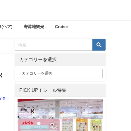
R(ヘア)
寄港地観光
Cruise
カテゴリーを選択
が
PICK UP！シール特集
ィター