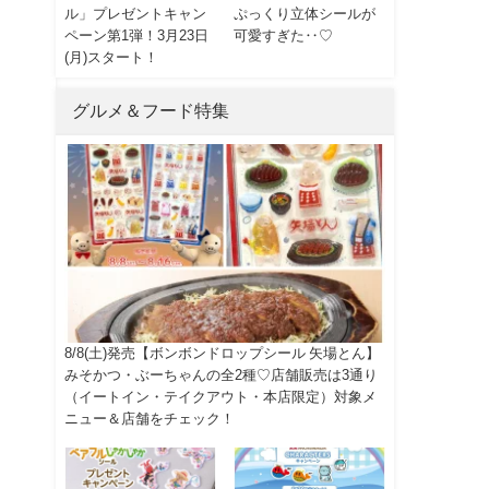
ル」プレゼントキャン
ぷっくり立体シールが
ペーン第1弾！3月23日
可愛すぎた‥♡
(月)スタート！
グルメ＆フード特集
8/8(土)発売【ボンボンドロップシール 矢場とん】
、
みそかつ・ぶーちゃんの全2種♡店舗販売は3通り
（イートイン・テイクアウト・本店限定）対象メ
ニュー＆店舗をチェック！