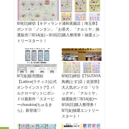
8/9(日)締切【キディランド浦和美園店｜埼玉県】
ボンドロ「ノンタン」「お茶犬」「ナルミヤ」抽
選販売♡8/14(金)～8/16(日)購入整理券！抽選エン
トリースタート！
8/7(金)販売開始
8/9(日)締切【TSUTAYA
【Lattice(ラティス)公式
鳥栖(とす)店｜佐賀県】
オンラインストア】パ
大人気ボンドロ「リラ
ルクローゼットにボン
ックマ」「ナルミヤ」
ドロ最新作「スヌーピ
抽選販売♡8/14(金)〜
ーchurukira(ちゅるき
8/16(日)購入整理券！
ら)」新登場♡
8/7(金)抽選エントリー
スタート！