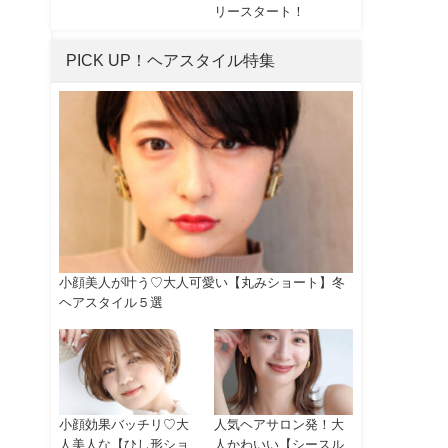
リースタート！
PICK UP！ヘアスタイル特集
小顔美人が叶う♡大人可愛い【丸みショート】冬
ヘアスタイル５選
小顔効果バッチリ♡大
人気ヘアサロン発！大
人美人な【ひし形ショ
人かわいい【シースル