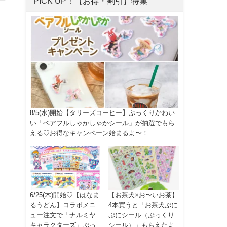
PICK UP！【お得・割引】特集
8/5(水)開始【タリーズコーヒー】ぷっくりかわい
い「ベアフルしゃかしゃかシール」が抽選でもら
える♡お得なキャンペーン始まるよ〜！
6/25(木)開始♡【はなま
【お茶犬×お〜いお茶】
るうどん】コラボメニ
4本買うと「お茶犬ぷに
ュー注文で「ナルミヤ
ぷにシール（ぷっくり
キャラクターズ」ぷっ
シール）」もらえたよ