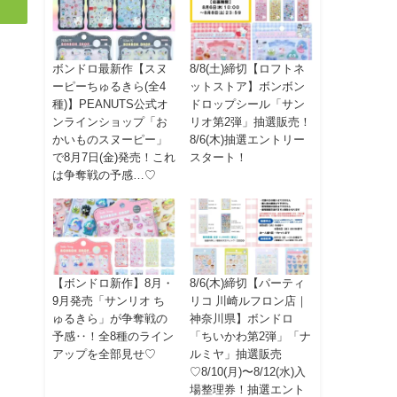
ボンドロ最新作【スヌ
8/8(土)締切【ロフトネ
ーピーちゅるきら(全4
ットストア】ボンボン
種)】PEANUTS公式オ
ドロップシール「サン
ンラインショップ「お
リオ第2弾」抽選販売！
かいものスヌーピー」
8/6(木)抽選エントリー
で8月7日(金)発売！これ
スタート！
は争奪戦の予感…♡
【ボンドロ新作】8月・
8/6(木)締切【パーティ
9月発売「サンリオ ち
リコ 川崎ルフロン店｜
ゅるきら」が争奪戦の
神奈川県】ボンドロ
予感‥！全8種のライン
「ちいかわ第2弾」「ナ
アップを全部見せ♡
ルミヤ」抽選販売
♡8/10(月)〜8/12(水)入
場整理券！抽選エント