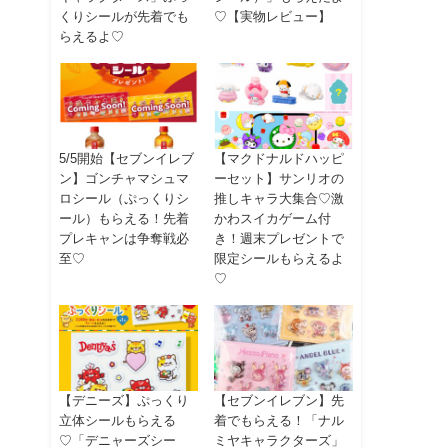
くりシールが先着でも
♡【実物レビュー】
らえるよ♡
5/5開始【セブンイレブ
【マクドナルドハッピ
ン】ゴンチャマシュマ
ーセット】サンリオの
ロシール（ぷっくりシ
推しキャラ大集合♡激
ール）もらえる！先着
かわスイカゲーム付
プレキャンは争奪戦必
き！週末プレゼントで
至♡
限定シールもらえるよ
♡
【デニーズ】ぷっくり
【セブンイレブン】先
立体シールもらえる
着でもらえる！「ナル
♡「デニャーズシー
ミヤキャラクターズ」