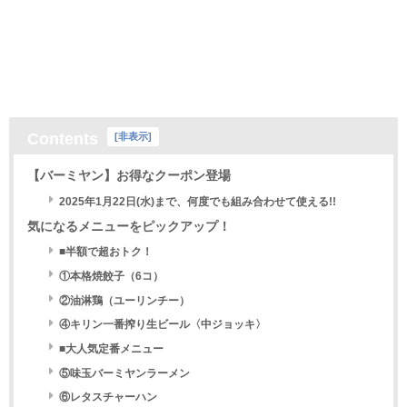
Contents
[
非表示
]
【バーミヤン】お得なクーポン登場
2025年1月22日(水)まで、何度でも組み合わせて使える!!
気になるメニューをピックアップ！
■半額で超おトク！
①本格焼餃子（6コ）
②油淋鶏（ユーリンチー）
④キリン一番搾り生ビール〈中ジョッキ〉
■大人気定番メニュー
⑤味玉バーミヤンラーメン
⑥レタスチャーハン