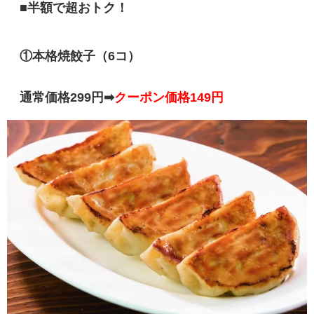
■半額で超おトク！
①
本格焼餃子（6コ）
通常価格299円➡
クーポン価格149円