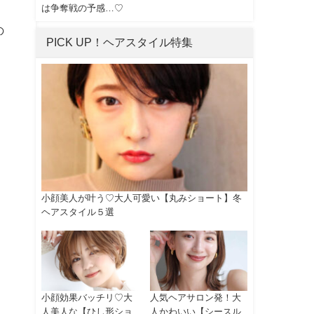
は争奪戦の予感…♡
の
PICK UP！ヘアスタイル特集
小顔美人が叶う♡大人可愛い【丸みショート】冬
ヘアスタイル５選
小顔効果バッチリ♡大
人気ヘアサロン発！大
人美人な【ひし形ショ
人かわいい【シースル