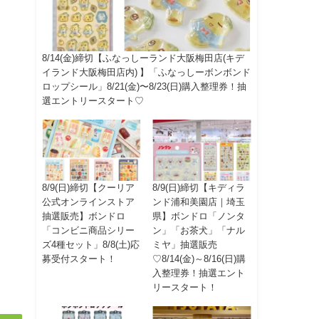
8/14(金)締切【ふなっしーランド大阪梅田店(キデ
イランド大阪梅田店内) 】「ふなっしーボンボンド
ロップシール」8/21(金)〜8/23(日)購入整理券！抽
選エントリースタート♡
8/9(日)締切【クーリア
8/9(日)締切【キディラ
公式オンラインストア
ンド浦和美園店｜埼玉
抽選販売】ボンドロ
県】ボンドロ「ノンタ
「コンビニ商品シリー
ン」「お茶犬」「ナル
ズ4種セット」8/8(土)応
ミヤ」抽選販売
募受付スタート！
♡8/14(金)～8/16(日)購
入整理券！抽選エント
リースタート！