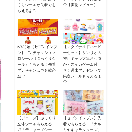
くりシールが先着でも
♡【実物レビュー】
らえるよ♡
5/5開始【セブンイレブ
【マクドナルドハッピ
ン】ゴンチャマシュマ
ーセット】サンリオの
ロシール（ぷっくりシ
推しキャラ大集合♡激
ール）もらえる！先着
かわスイカゲーム付
プレキャンは争奪戦必
き！週末プレゼントで
至♡
限定シールもらえるよ
♡
【デニーズ】ぷっくり
【セブンイレブン】先
立体シールもらえる
着でもらえる！「ナル
♡「デニャーズシー
ミヤキャラクターズ」