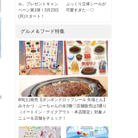
ル」プレゼントキャン
ぷっくり立体シールが
ペーン第1弾！3月23日
可愛すぎた‥♡
(月)スタート！
グルメ＆フード特集
作
8/8(土)発売【ボンボンドロップシール 矢場とん】
みそかつ・ぶーちゃんの全2種♡店舗販売は3通り
（イートイン・テイクアウト・本店限定）対象メ
ニュー＆店舗をチェック！