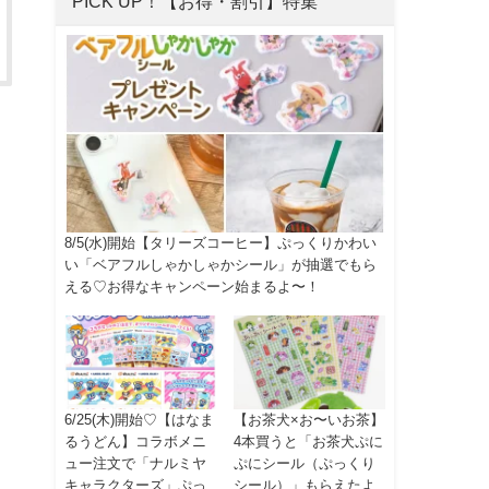
PICK UP！【お得・割引】特集
8/5(水)開始【タリーズコーヒー】ぷっくりかわい
い「ベアフルしゃかしゃかシール」が抽選でもら
える♡お得なキャンペーン始まるよ〜！
6/25(木)開始♡【はなま
【お茶犬×お〜いお茶】
るうどん】コラボメニ
4本買うと「お茶犬ぷに
ュー注文で「ナルミヤ
ぷにシール（ぷっくり
キャラクターズ」ぷっ
シール）」もらえたよ