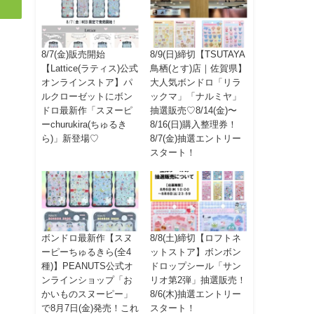
8/7(金)販売開始
8/9(日)締切【TSUTAYA
【Lattice(ラティス)公式
鳥栖(とす)店｜佐賀県】
オンラインストア】パ
大人気ボンドロ「リラ
ルクローゼットにボン
ックマ」「ナルミヤ」
ドロ最新作「スヌーピ
抽選販売♡8/14(金)〜
ーchurukira(ちゅるき
8/16(日)購入整理券！
ら)」新登場♡
8/7(金)抽選エントリー
スタート！
ボンドロ最新作【スヌ
8/8(土)締切【ロフトネ
ーピーちゅるきら(全4
ットストア】ボンボン
種)】PEANUTS公式オ
ドロップシール「サン
ンラインショップ「お
リオ第2弾」抽選販売！
かいものスヌーピー」
8/6(木)抽選エントリー
で8月7日(金)発売！これ
スタート！