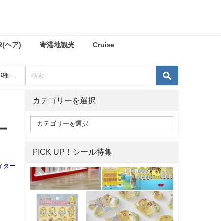
R(ヘア)
寄港地観光
Cruise
0種き
カテゴリーを選択
ー
PICK UP！シール特集
ィター