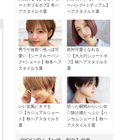
ートボブ＆ボブ】冬ヘ
ーバング×ミディアム】
アスタイル５選
ヘアスタイル５選
男ウケ抜群♡色っぽ可
絶対可愛くなれる
愛い【シースルーバン
♡【大人のショートボ
グ×ショート】秋冬ヘア
ブ】秋ヘアスタイル５
スタイル５選
選
いい女風にキマる
切った瞬間からいい女
♡【カジュアルショー
♡抜け感たっぷり【ハ
ト】秋ヘアスタイル５
ンサムショート】秋ヘ
選
アスタイル５選