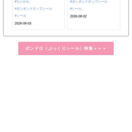
典第2弾としてボンボンドロップ
ちいかわ
定！2026年8月8日(土)〜8月16
ボンボンドロップシール
ニュー＆店舗をチェッ
シールが登場。配布場所や条件
ボンボンドロップシール
日(日)の期間限定で、イートイ
シール
ク！
や商品情報を画像とともに詳し
シール
ンやテイクアウトにボンボンド
2026-08-02
くご紹介。...
ロップシールセットが登場しま
2026-08-03
す。気になる商品情報や販売場
所などを詳しくご紹介しますの
で、ぜひチェックしてみてくだ
ボンドロ（ぷっくりシール）特集＞＞＞
さい。...