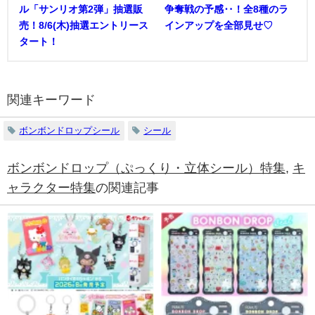
ル「サンリオ第2弾」抽選販
争奪戦の予感‥！全8種のラ
売！8/6(木)抽選エントリース
インアップを全部見せ♡
タート！
関連キーワード
ボンボンドロップシール
シール
ボンボンドロップ（ぷっくり・立体シール）特集
,
キ
ャラクター特集
の関連記事