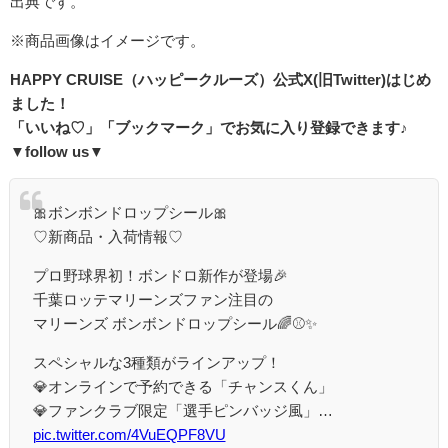
出典です。
※商品画像はイメージです。
HAPPY CRUISE（ハッピークルーズ）
公式
X(
旧
Twitter)
はじめ
ました！
「いいね♡」「ブックマーク」でお気に入り登録できます♪
▼follow us▼
🎀ボンボンドロップシール🎀
♡新商品・入荷情報♡
プロ野球界初！ボンドロ新作が登場🎉
千葉ロッテマリーンズファン注目の
マリーンズ ボンボンドロップシール🌈⚾️✨
スペシャルな3種類がラインアップ！
💎オンラインで予約できる「チャンスくん」
💎ファンクラブ限定「選手ピンバッジ風」…
pic.twitter.com/4VuEQPF8VU