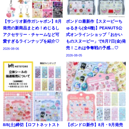
【サンリオ新作ガシャポン】8月
ボンドロ最新作【スヌーピーち
発売の新商品まとめ！めじるし
ゅるきら(全4種)】PEANUTS公
アクセサリー・チャームなど可
式オンラインショップ「おかい
愛すぎるラインナップを紹介♡
ものスヌーピー」で8月7日(金)発
売！これは争奪戦の予感…♡
2026-08-06
2026-08-05
8/8(土)締切【ロフトネットスト
【ボンドロ新作】8月・9月発売