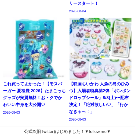
リースタート！
2026-08-04
これ買ってよかった！【モスバ
【映画ちいかわ 人魚の島のひみ
ーガー 夏福袋 2026】たまごっち
つ】入場者特典第2弾「ボンボン
グッズが実質無料！おトクでか
ドロップシール」8/8(土)〜配布
わいい中身を大公開♡
決定！「絶対欲しい♡」「行か
なきゃっ！」
2026-08-03
2026-08-03
公式X(旧Twitter)はじめました！▼follow me▼