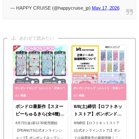
— HAPPY CRUISE (@happycruise_jp)
May 17, 2026
あわせて読みたい
ボンボンドロップ（ぷっくり・立体シー
ボンボンドロップ（ぷっくり・立体シー
ル）特集
ル）特集
ボンドロ最新作【スヌー
8/8(土)締切【ロフトネッ
ピーちゅるきら(全4種)】
トストア】ボンボンドロ
PEANUTS公式オンライ
ップシール「サンリオ第
8月7日(金)昼12:30発売開始
8/8締切【ロフトネットストア
ンショップ「おかいもの
2弾」抽選販売！8/6(木)
【PEANUTS公式オンラインシ
(公式オンラインストア)】ボン
スヌーピー」で8月7日
抽選エントリースター
ョップ】ボンボンドロップシー
ドロ抽選販売の最新情報！「ロ