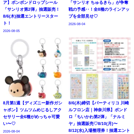
ア】ボンボンドロップシール
「サンリオ ちゅるきら」が争奪
「サンリオ第2弾」抽選販売！
戦の予感‥！全8種のラインアッ
8/6(木)抽選エントリースター
プを全部見せ♡
ト！
2026-08-04
2026-08-05
8月第1週【ディズニー新作ガシ
8/6(木)締切【パーティリコ 川崎
ャポン】ツムツムめじるしアク
ルフロン店｜神奈川県】ボンド
セサリー全6種がめっちゃ可愛
ロ「ちいかわ第2弾」「ナルミ
い〜♡
ヤ」抽選販売♡8/10(月)〜
8/12(水)入場整理券！抽選エント
2026-08-04