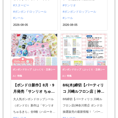
(金)発売！これは争奪戦
ト！
ル販売の最新情報！PEANUTS
スヌーピー
フトネットストア」にて、2026
サンリオ
の予感…♡
公式通販サイト「おかいものス
ボンボンドロップシール
年8月6日(木) 10時00分～ 2026
ボンボンドロップシール
ヌーピー」にて、ボンボンドロ
シール
年8月8日(土) 23時59分に、ボン
シール
ップシールの最新作「スヌーピ
ボンドロップシールの抽選販売
2026-08-05
2026-08-05
ーchurukira（ちゅるきら）」の
が決定。今回はボンドロ「サン
販売が決定しました。販売は
リオ第2弾(全8種類)」が登場。
2026年8月7日(金)昼12:30〜スタ
商品情報や抽選エントリー方法
ート...
など...
ボンボンドロップ（ぷっくり・立体シー
ボンボンドロップ（ぷっくり・立体シー
ル）特集
ル）特集
【ボンドロ新作】8月・9
8/6(木)締切【パーティリ
月発売「サンリオ ちゅる
コ 川崎ルフロン店｜神奈
きら」が争奪戦の予
川県】ボンドロ「ちいか
大人気ボンボンドロップシール
8/6締切【パーティリコ 川崎ル
感‥！全8種のラインア
わ第2弾」「ナルミヤ」
（ボンドロ）新作は「サンリオ
フロン店(神奈川県)】ボンドロ
ップを全部見せ♡
抽選販売♡8/10(月)〜
ちゅるきら」全8種（ハローキテ
抽選販売の最新情報！「パーテ
8/12(水)入場整理券！抽