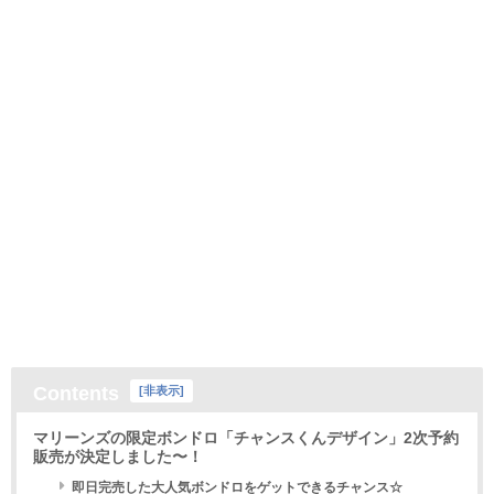
Contents
[
非表示
]
マリーンズの限定ボンドロ「チャンスくんデザイン」2次予約
販売が決定しました〜！
即日完売した大人気ボンドロをゲットできるチャンス☆