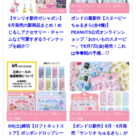
ボンボンドロップ（ぷっくり・立体シー
キャラクター特集
ル）特集
【サンリオ新作ガシャポン】
ボンドロ最新作【スヌーピー
8月発売の新商品まとめ！め
ちゅるきら(全4種)】
じるしアクセサリー・チャー
PEANUTS公式オンラインシ
ムなど可愛すぎるラインナッ
ョップ「おかいものスヌーピ
プを紹介♡
ー」で8月7日(金)発売！これ
は争奪戦の予感…♡
ボンボンドロップ（ぷっくり・立体シー
ボンボンドロップ（ぷっくり・立体シー
ル）特集
ル）特集
8/8(土)締切【ロフトネットス
【ボンドロ新作】8月・9月発
トア】ボンボンドロップシー
売「サンリオ ちゅるきら」が