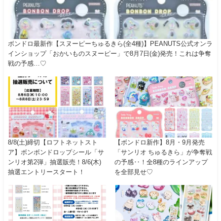
ボンドロ最新作【スヌーピーちゅるきら(全4種)】PEANUTS公式オンラ
インショップ「おかいものスヌーピー」で8月7日(金)発売！これは争奪
戦の予感…♡
8/8(土)締切【ロフトネットスト
【ボンドロ新作】8月・9月発売
ア】ボンボンドロップシール「サ
「サンリオ ちゅるきら」が争奪戦
ンリオ第2弾」抽選販売！8/6(木)
の予感‥！全8種のラインアップ
抽選エントリースタート！
を全部見せ♡