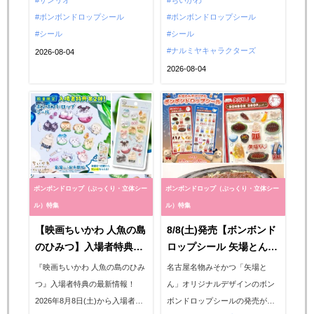
ィピンク・マイメロディ・ハン
サンリオ
ィリコ 川崎ルフロン店(神奈川
ちいかわ
選エントリースタート！
ギョドン・ハローキティレッ
ボンボンドロップシール
県)」にて、2026年8月10日
ボンボンドロップシール
ド・ポムポムプリン・シナモロ
シール
(月)〜8月12日(水)に、ボンボン
シール
ール・クロミ・はぴだんぶい）
ドロップシールの抽選販売が決
ナルミヤキャラクターズ
2026-08-04
が可愛すぎて争奪戦の予感
定。今回はボンドロ「ちいかわ
2026-08-04
♡2026年8月上旬＆9月より順次
第2弾」「ナルミヤキャラクター
発売される売り切れ必至の新柄
ズ」が登場。商品情報や抽選エ
情報をいち早くお届け！...
ントリー方法などを...
ボンボンドロップ（ぷっくり・立体シー
ボンボンドロップ（ぷっくり・立体シー
ル）特集
ル）特集
【映画ちいかわ 人魚の島
8/8(土)発売【ボンボンド
のひみつ】入場者特典第
ロップシール 矢場とん】
2弾「ボンボンドロップ
みそかつ・ぶーちゃんの
『映画ちいかわ 人魚の島のひみ
名古屋名物みそかつ「矢場と
シール」8/8(土)〜配布決
全2種♡店舗販売は3通り
つ』入場者特典の最新情報！
ん」オリジナルデザインのボン
定！「絶対欲しい♡」
（イートイン・テイクア
2026年8月8日(土)から入場者特
ボンドロップシールの発売が決
「行かなきゃっ！」
ウト・本店限定）対象メ