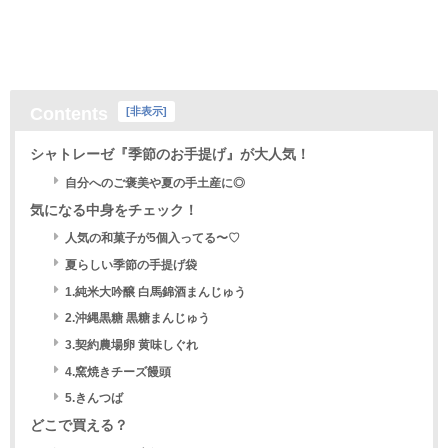
Contents
[
非表示
]
シャトレーゼ『季節のお手提げ』が大人気！
自分へのご褒美や夏の手土産に◎
気になる中身をチェック！
人気の和菓子が5個入ってる〜♡
夏らしい季節の手提げ袋
1.純米大吟醸 白馬錦酒まんじゅう
2.沖縄黒糖 黒糖まんじゅう
3.契約農場卵 黄味しぐれ
4.窯焼きチーズ饅頭
5.きんつば
どこで買える？