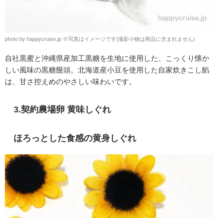
photo by happycruise.jp
※
写真はイメージです(撮影小物は商品に含まれません)
自社黒蜜と沖縄県産加工黒糖を生地に使用した、こっくり懐か
しい風味の黒糖饅頭。北海道産小豆を使用した自家炊きこし餡
は、甘さ控えめのやさしい味わいです。
3.契約農場卵 黄味しぐれ
ほろっとした食感の黄身しぐれ