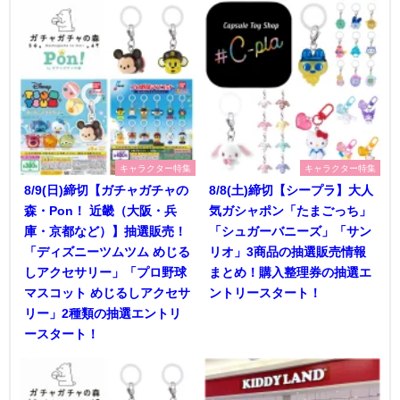
キャラクター特集
キャラクター特集
8/9(日)締切【ガチャガチャの
8/8(土)締切【シープラ】大人
森・Pon！ 近畿（大阪・兵
気ガシャポン「たまごっち」
庫・京都など）】抽選販売！
「シュガーバニーズ」「サン
「ディズニーツムツム めじる
リオ」3商品の抽選販売情報
しアクセサリー」「プロ野球
まとめ！購入整理券の抽選エ
マスコット めじるしアクセサ
ントリースタート！
リー」2種類の抽選エントリ
ースタート！