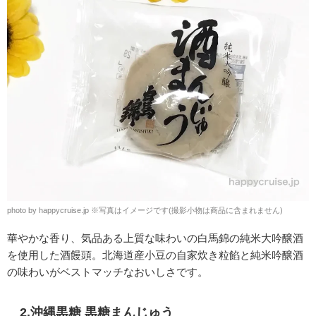
photo by happycruise.jp
※
写真はイメージです(撮影小物は商品に含まれません)
華やかな香り、気品ある上質な味わいの白馬錦の純米大吟醸酒
を使用した酒饅頭。北海道産小豆の自家炊き粒餡と純米吟醸酒
の味わいがベストマッチなおいしさです。
2.沖縄黒糖 黒糖まんじゅう