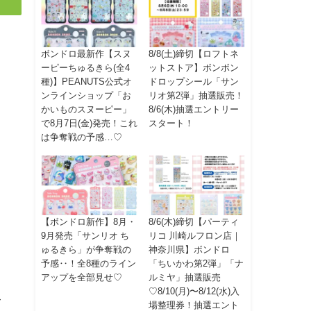
ボンドロ最新作【スヌ
8/8(土)締切【ロフトネ
ーピーちゅるきら(全4
ットストア】ボンボン
種)】PEANUTS公式オ
ドロップシール「サン
ンラインショップ「お
リオ第2弾」抽選販売！
かいものスヌーピー」
8/6(木)抽選エントリー
で8月7日(金)発売！これ
スタート！
は争奪戦の予感…♡
【ボンドロ新作】8月・
8/6(木)締切【パーティ
9月発売「サンリオ ち
リコ 川崎ルフロン店｜
ゅるきら」が争奪戦の
神奈川県】ボンドロ
予感‥！全8種のライン
「ちいかわ第2弾」「ナ
アップを全部見せ♡
ルミヤ」抽選販売
♡8/10(月)〜8/12(水)入
て
場整理券！抽選エント