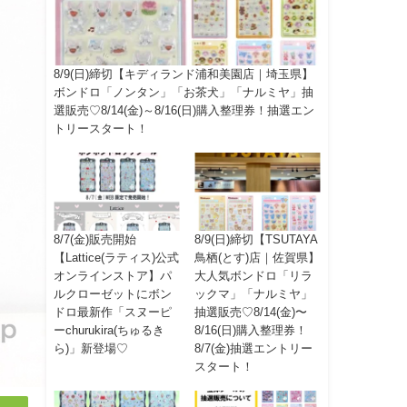
8/9(日)締切【キディランド浦和美園店｜埼玉県】
ボンドロ「ノンタン」「お茶犬」「ナルミヤ」抽
選販売♡8/14(金)～8/16(日)購入整理券！抽選エン
トリースタート！
8/7(金)販売開始
8/9(日)締切【TSUTAYA
【Lattice(ラティス)公式
鳥栖(とす)店｜佐賀県】
オンラインストア】パ
大人気ボンドロ「リラ
ルクローゼットにボン
ックマ」「ナルミヤ」
ドロ最新作「スヌーピ
抽選販売♡8/14(金)〜
ーchurukira(ちゅるき
8/16(日)購入整理券！
ら)」新登場♡
8/7(金)抽選エントリー
スタート！