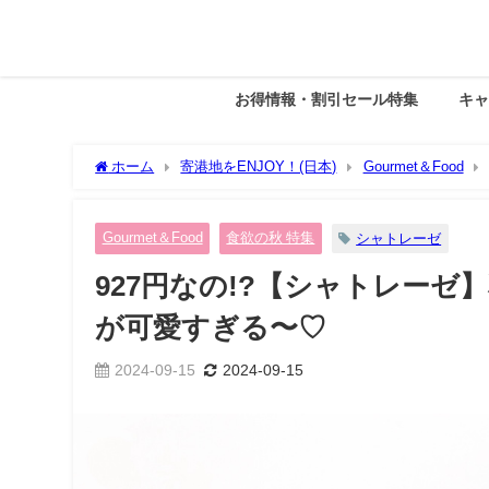
お得情報・割引セール特集
キ
ホーム
寄港地をENJOY！(日本)
Gourmet＆Food
る〜♡
Gourmet＆Food
食欲の秋 特集
シャトレーゼ
927円なの!?【シャトレー
が可愛すぎる〜♡
2024-09-15
2024-09-15