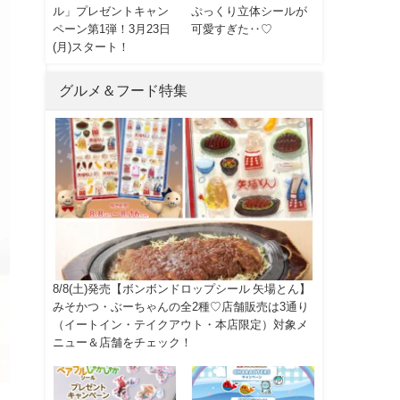
ル」プレゼントキャン
ぷっくり立体シールが
ペーン第1弾！3月23日
可愛すぎた‥♡
(月)スタート！
グルメ＆フード特集
8/8(土)発売【ボンボンドロップシール 矢場とん】
みそかつ・ぶーちゃんの全2種♡店舗販売は3通り
（イートイン・テイクアウト・本店限定）対象メ
ニュー＆店舗をチェック！