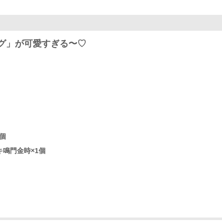
グ」が可愛すぎる〜♡
個
ーキ鳴門金時×1個