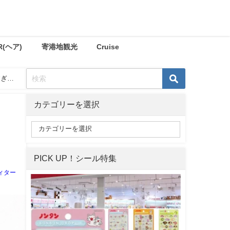
R(ヘア)
寄港地観光
Cruise
すぎ
カテゴリーを選択
』
PICK UP！シール特集
ィター