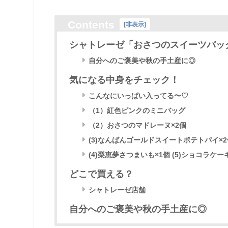
Contents
[
非表示
]
シャトレーゼ「おさつのスイーツバッ
自分へのご褒美や秋の手土産に◎
気になる中身をチェック！
こんなにいっぱい入ってる〜♡
（1）紅色ピンクのミニバッグ
（2）おさつのマドレーヌ×2個
(3)なんばんゴールドスイートポテトパイ×2
(4)梨恵夢さつまいも×1個 (5)ショコラケ
どこで買える？
シャトレーゼ店舗
自分へのご褒美や秋の手土産に◎