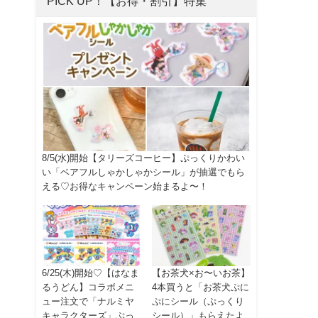
PICK UP！【お得・割引】特集
8/5(水)開始【タリーズコーヒー】ぷっくりかわい
い「ベアフルしゃかしゃかシール」が抽選でもら
える♡お得なキャンペーン始まるよ〜！
6/25(木)開始♡【はなま
【お茶犬×お〜いお茶】
るうどん】コラボメニ
4本買うと「お茶犬ぷに
ュー注文で「ナルミヤ
ぷにシール（ぷっくり
キャラクターズ」ぷっ
シール）」もらえたよ