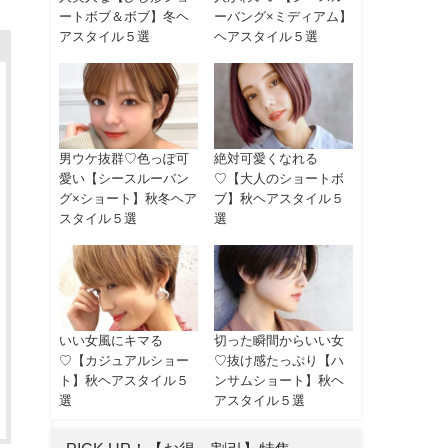
ートボブ＆ボブ】冬ヘ
ーバング×ミディアム】
アスタイル５選
ヘアスタイル５選
男ウケ抜群♡色っぽ可
絶対可愛くなれる
愛い【シースルーバン
♡【大人のショートボ
グ×ショート】秋冬ヘア
ブ】秋ヘアスタイル５
スタイル５選
選
いい女風にキマる
切った瞬間からいい女
♡【カジュアルショー
♡抜け感たっぷり【ハ
ト】秋ヘアスタイル５
ンサムショート】秋ヘ
選
アスタイル５選