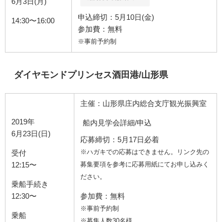
6月3日(月)
申込締切：5月10日(金)
14:30〜16:00
参加費：無料
※事前予約制
ダイヤモンドプリンセス酒田港/山形県
主催：山形県庄内総合支庁観光振興室
2019年
船内見学会詳細/申込
6月23日(日)
応募締切：5月17日必着
※ハガキでの応募はできません。リンク先の
受付
12:15〜
募集要項を参考に応募用紙にてお申し込みく
ださい。
乗船手続き
12:30〜
参加費：無料
※事前予約制
乗船
※募集人数30名様