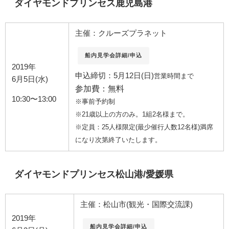
ダイヤモンドプリンセス鹿児島港
主催：クルーズプラネット
船内見学会詳細/申込
2019年
申込締切：5月12日(日)
営業時間まで
6月5日(水)
参加費：無料
10:30〜13:00
※事前予約制
※21歳以上の方のみ。1組2名様まで。
※定員：25人様限定(最少催行人数12名様)満席
になり次第終了いたします。
ダイヤモンドプリンセス松山港/愛媛県
主催：松山市(観光・国際交流課)
2019年
船内見学会詳細/申込