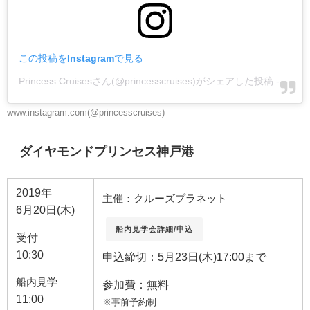
この投稿をInstagramで見る
Princess Cruisesさん(@princesscruises)がシェアした投稿
-
201
www.instagram.com(@princesscruises)
ダイヤモンドプリンセス神戸港
2019年
主催：クルーズプラネット
6月20日(木)
船内見学会詳細/申込
受付
10:30
申込締切：5月23日(木)17:00まで
船内見学
参加費：無料
11:00
※事前予約制