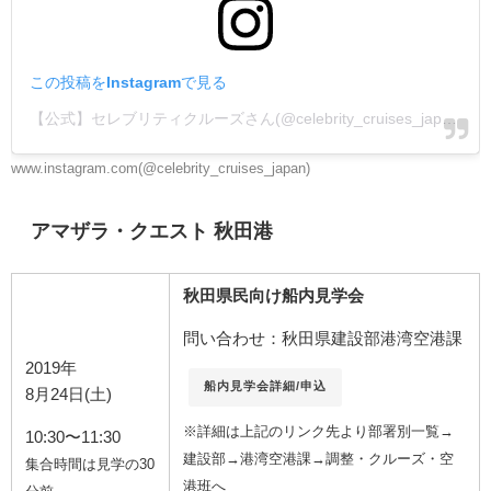
この投稿をInstagramで見る
【公式】セレブリティクルーズさん(@celebrity_cruises_japan)がシェアした投稿
www.instagram.com(@celebrity_cruises_japan)
アマザラ・クエスト 秋田港
秋田県民向け船内見学会
問い合わせ：秋田県建設部港湾空港課
2019年
船内見学会詳細/申込
8月24日(土)
※詳細は上記のリンク先より部署別一覧→
10:30〜11:30
建設部→港湾空港課→調整・クルーズ・空
集合時間は見学の30
港班へ