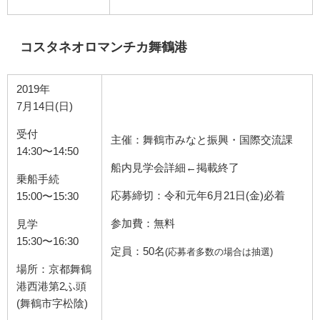
コスタネオロマンチカ舞鶴港
2019年
7月14日(日)
受付
主催：舞鶴市みなと振興・国際交流課
14:30〜14:50
船内見学会詳細←掲載終了
乗船手続
応募締切：令和元年6月21日(金)必着
15:00〜15:30
参加費：無料
見学
15:30〜16:30
定員：50名
(応募者多数の場合は抽選)
場所：京都舞鶴
港西港第2ふ頭
(舞鶴市字松陰)