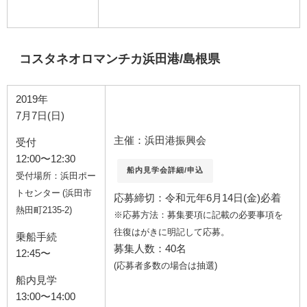
コスタネオロマンチカ浜田港/島根県
2019年
7月7日(日)
主催：浜田港振興会
受付
12:00〜12:30
船内見学会詳細/申込
受付場所：浜田ポー
トセンター (浜田市
応募締切：令和元年6月14日(金)必着
熱田町2135-2)
※応募方法：募集要項に記載の必要事項を
往復はがきに明記して応募。
乗船手続
募集人数：40名
12:45〜
(応募者多数の場合は抽選)
船内見学
13:00〜14:00