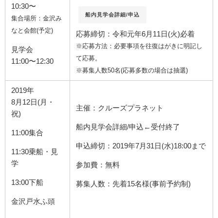
10:30〜
船内見学会詳細/申込
集合場所：金沢み
なと会館(予定)
応募締切：令和元年6月11日(火)必着
※応募方法：必要事項を往復はがきに明記し
見学会
て応募。
11:00〜12:30
※募集人数50名(応募多数の場合は抽選)
2019年
8月12日(月・
主催：クルーズプラネット
祝)
船内見学会詳細/申込←受付終了
11:00集合
申込締切：2019年7月31日(水)18:00まで
11:30乗船・見
学
参加費：無料
13:00下船
募集人数：先着15名様(事前予約制)
金沢戸水ふ頭