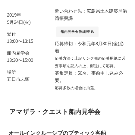
問い合わせ先：広島県土木建築局港
2019年
湾振興課
9月24日(火)
船内見学会詳細/申込
受付
13:00〜13:15
応募締切：令和元年8月30日(金)必
着
船内見学会
応募方法：上記リンク先の応募用紙に必
13:30〜15:00
要事項を記入の上、郵送にて応募。
場所
募集定員：50名。事前申し込み必
五日市ふ頭
要。
応募多数の場合は抽選。
アマザラ・クエスト船内見学会
オールインクルーシブのブティック客船