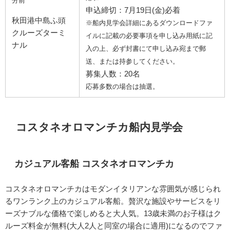
分前
申込締切：7月19日(金)必着
秋田港中島ふ頭
※船内見学会詳細にあるダウンロードファ
クルーズターミ
イルに記載の必要事項を申し込み用紙に記
ナル
入の上、必ず封書にて申し込み宛まで郵
送、または持参してください。
募集人数：20名
応募多数の場合は抽選。
コスタネオロマンチカ船内見学会
カジュアル客船 コスタネオロマンチカ
コスタネオロマンチカはモダンイタリアンな雰囲気が感じられ
るワンランク上のカジュアル客船。贅沢な施設やサービスをリ
ーズナブルな価格で楽しめると大人気。13歳未満のお子様はク
ルーズ料金が無料(大人2人と同室の場合に適用)になるのでファ