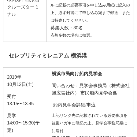
ルに記載の必要事項を申し込み用紙に記入の
クルーズターミ
上、必ず封書にて申し込み宛まで郵送、また
ナル
は持参してください。
募集人数：30名
応募多数の場合は抽選。
セレブリティミレニアム 横浜港
横浜市民向け船内見学会
2019年
10月12日(土)
問い合わせ：見学会事務局（株式会社
旭広告社内） 市民船内見学会係
受付
13:15〜13:45
船内見学会詳細/申込
見学
上記リンク先に記載されている必要事項を
14:00〜15:30(予
往復ハガキに明記の上、見学会事務局宛に
定)
に送付