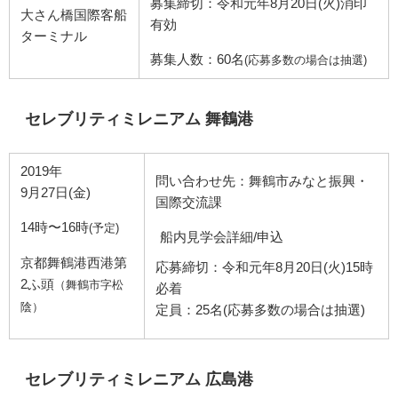
募集締切：令和元年8月20日(火)消印
大さん橋国際客船
有効
ターミナル
募集人数：60名
(応募多数の場合は抽選)
セレブリティミレニアム 舞鶴港
2019年
問い合わせ先：舞鶴市みなと振興・
9月27日(金)
国際交流課
14時〜16時
(予定)
船内見学会詳細/申込
京都舞鶴港西港第
応募締切：令和元年8月20日(火)15時
2ふ頭
（舞鶴市字松
必着
陰）
定員：25名(応募多数の場合は抽選)
セレブリティミレニアム 広島港