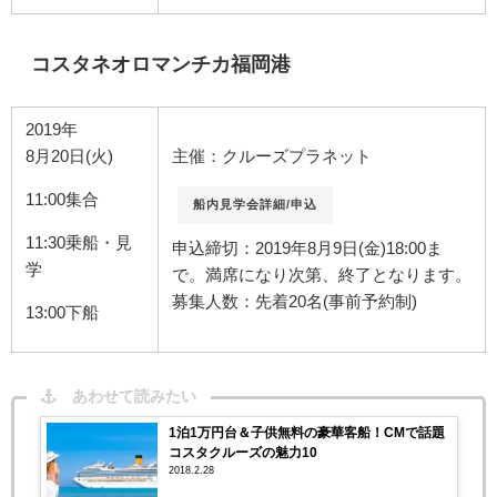
コスタネオロマンチカ福岡港
2019年
8月20日(火)
主催：クルーズプラネット
11:00集合
船内見学会詳細/申込
11:30乗船・見
申込締切：2019年8月9日(金)18:00ま
学
で。満席になり次第、終了となります。
募集人数：先着20名(事前予約制)
13:00下船
あわせて読みたい
1泊1万円台＆子供無料の豪華客船！CMで話題
コスタクルーズの魅力10
2018.2.28