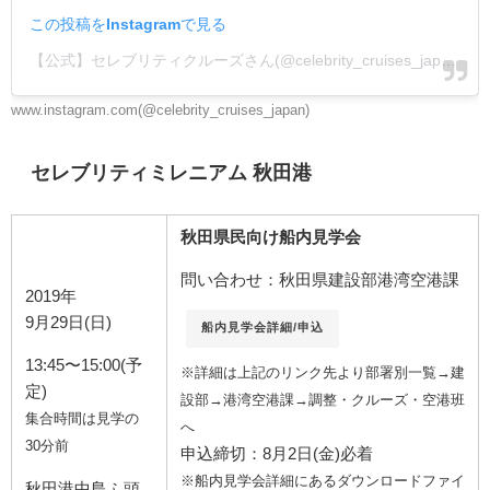
この投稿をInstagramで見る
【公式】セレブリティクルーズさん(@celebrity_cruises_japan)がシェアした投稿
www.instagram.com(@celebrity_cruises_japan)
セレブリティミレニアム 秋田港
秋田県民向け船内見学会
問い合わせ：秋田県建設部港湾空港課
2019年
9月29日(日)
船内見学会詳細/申込
13:45〜15:00(予
※詳細は上記のリンク先より部署別一覧→建
定)
設部→港湾空港課→調整・クルーズ・空港班
集合時間は見学の
へ
30分前
申込締切：8月2日(金)必着
※船内見学会詳細にあるダウンロードファイ
秋田港中島ふ頭