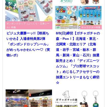
ボンボンドロップ（ぷっくり・立体シー
ル）特集
キャラクター特集
ビジュ大優勝ーッ!!【映画ち
8/9(日)締切【ガチャガチャの
いかわ】入場者特典第2弾
森・Pon！】北海道・東北・
「ボンボンドロップシール」
北関東・北陸エリア（北海
がめっちゃかわいい〜♡（実
道・岩手・宮城・栃木・群
物レポ）
馬・新潟・富山・石川）抽選
販売まとめ！「ディズニーツ
ムツム」「プロ野球マスコッ
ト」めじるしアクセサリーの
抽選エントリーまもなく締切
☆