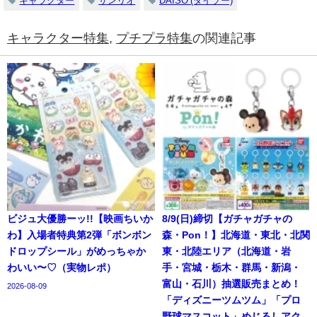
キャラクター
サンリオ
DAISO (ダイソー)
キャラクター特集
,
プチプラ特集
の関連記事
ビジュ大優勝ーッ!!【映画ちいか
8/9(日)締切【ガチャガチャの
わ】入場者特典第2弾「ボンボン
森・Pon！】北海道・東北・北関
ドロップシール」がめっちゃか
東・北陸エリア（北海道・岩
わいい〜♡（実物レポ）
手・宮城・栃木・群馬・新潟・
富山・石川）抽選販売まとめ！
2026-08-09
「ディズニーツムツム」「プロ
野球マスコット」めじるしアク