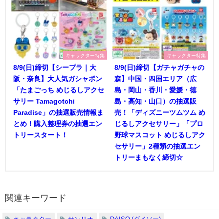
キャラクター特集
キャラクター特集
8/9(日)締切【シープラ｜大
8/9(日)締切【ガチャガチャの
阪・奈良】大人気ガシャポン
森】中国・四国エリア（広
「たまごっち めじるしアクセ
島・岡山・香川・愛媛・徳
サリー Tamagotchi
島・高知・山口）の抽選販
Paradise」の抽選販売情報ま
売！「ディズニーツムツム め
とめ！購入整理券の抽選エン
じるしアクセサリー」「プロ
トリースタート！
野球マスコット めじるしアク
セサリー」2種類の抽選エン
トリーまもなく締切☆
関連キーワード