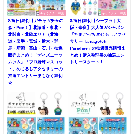
キャラクター特集
キャラクター特集
8/9(日)締切【ガチャガチャの
8/9(日)締切【シープラ｜大
森・Pon！】北海道・東北・
阪・奈良】大人気ガシャポン
北関東・北陸エリア（北海
「たまごっち めじるしアクセ
道・岩手・宮城・栃木・群
サリー Tamagotchi
馬・新潟・富山・石川）抽選
Paradise」の抽選販売情報ま
販売まとめ！「ディズニーツ
とめ！購入整理券の抽選エン
ムツム」「プロ野球マスコッ
トリースタート！
ト」めじるしアクセサリーの
抽選エントリーまもなく締切
☆