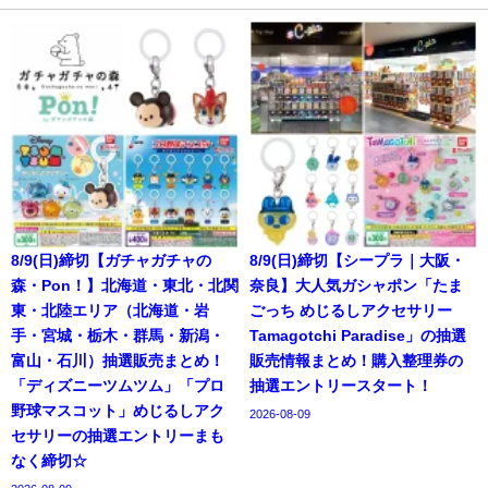
8/9(日)締切【ガチャガチャの
8/9(日)締切【シープラ｜大阪・
森・Pon！】北海道・東北・北関
奈良】大人気ガシャポン「たま
東・北陸エリア（北海道・岩
ごっち めじるしアクセサリー
手・宮城・栃木・群馬・新潟・
Tamagotchi Paradise」の抽選
富山・石川）抽選販売まとめ！
販売情報まとめ！購入整理券の
「ディズニーツムツム」「プロ
抽選エントリースタート！
野球マスコット」めじるしアク
2026-08-09
セサリーの抽選エントリーまも
なく締切☆