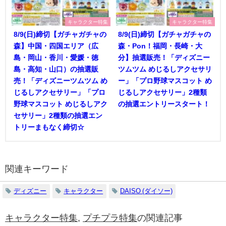
キャラクター特集
キャラクター特集
8/9(日)締切【ガチャガチャの
8/9(日)締切【ガチャガチャの
森】中国・四国エリア（広
森・Pon！福岡・長崎・大
島・岡山・香川・愛媛・徳
分】抽選販売！「ディズニー
島・高知・山口）の抽選販
ツムツム めじるしアクセサリ
売！「ディズニーツムツム め
ー」「プロ野球マスコット め
じるしアクセサリー」「プロ
じるしアクセサリー」2種類
野球マスコット めじるしアク
の抽選エントリースタート！
セサリー」2種類の抽選エン
トリーまもなく締切☆
関連キーワード
ディズニー
キャラクター
DAISO (ダイソー)
キャラクター特集
,
プチプラ特集
の関連記事