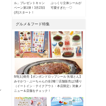
ル」プレゼントキャン
ぷっくり立体シールが
ペーン第1弾！3月23日
可愛すぎた‥♡
(月)スタート！
グルメ＆フード特集
8/8(土)発売【ボンボンドロップシール 矢場とん】
みそかつ・ぶーちゃんの全2種♡店舗販売は3通り
（イートイン・テイクアウト・本店限定）対象メ
ン
ニュー＆店舗をチェック！