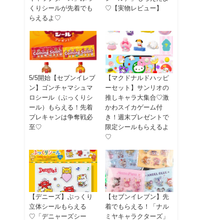
くりシールが先着でも
♡【実物レビュー】
らえるよ♡
5/5開始【セブンイレブ
【マクドナルドハッピ
ン】ゴンチャマシュマ
ーセット】サンリオの
ロシール（ぷっくりシ
推しキャラ大集合♡激
ール）もらえる！先着
かわスイカゲーム付
プレキャンは争奪戦必
き！週末プレゼントで
至♡
限定シールもらえるよ
♡
【デニーズ】ぷっくり
【セブンイレブン】先
立体シールもらえる
着でもらえる！「ナル
♡「デニャーズシー
ミヤキャラクターズ」