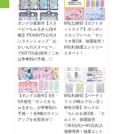
ボンドロ最新作【スヌ
8/8(土)締切【ロフトネ
ーピーちゅるきら(全4
ットストア】ボンボン
種)】PEANUTS公式オ
ドロップシール「サン
ンラインショップ「お
リオ第2弾」抽選販売！
かいものスヌーピー」
8/6(木)抽選エントリー
で8月7日(金)発売！これ
スタート！
は争奪戦の予感…♡
【ボンドロ新作】8月・
8/6(木)締切【パーティ
9月発売「サンリオ ち
リコ 川崎ルフロン店｜
ゅるきら」が争奪戦の
神奈川県】ボンドロ
予感‥！全8種のライン
「ちいかわ第2弾」「ナ
アップを全部見せ♡
ルミヤ」抽選販売
♡8/10(月)〜8/12(水)入
場整理券！抽選エント