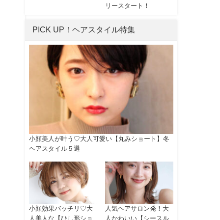
リースタート！
PICK UP！ヘアスタイル特集
小顔美人が叶う♡大人可愛い【丸みショート】冬
ヘアスタイル５選
小顔効果バッチリ♡大
人気ヘアサロン発！大
人美人な【ひし形ショ
人かわいい【シースル