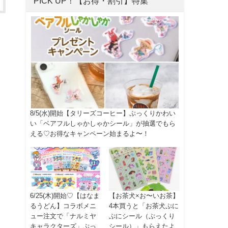
PICK UP！【お得・割引】特集
8/5(水)開始【タリーズコーヒー】ぷっくりかわい
い「ベアフルしゃかしゃかシール」が抽選でもら
える♡お得なキャンペーン始まるよ〜！
6/25(木)開始♡【はなま
【お茶犬×お〜いお茶】
るうどん】コラボメニ
4本買うと「お茶犬ぷに
ュー注文で「ナルミヤ
ぷにシール（ぷっくり
キャラクターズ」ぷっ
シール）」もらえたよ