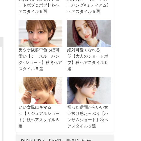
ートボブ＆ボブ】冬ヘ
ーバング×ミディアム】
アスタイル５選
ヘアスタイル５選
男ウケ抜群♡色っぽ可
絶対可愛くなれる
愛い【シースルーバン
♡【大人のショートボ
グ×ショート】秋冬ヘア
ブ】秋ヘアスタイル５
スタイル５選
選
いい女風にキマる
切った瞬間からいい女
♡【カジュアルショー
♡抜け感たっぷり【ハ
ト】秋ヘアスタイル５
ンサムショート】秋ヘ
選
アスタイル５選