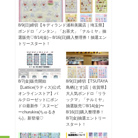
8/9(日)締切【キディランド浦和美園店｜埼玉県】
ボンドロ「ノンタン」「お茶犬」「ナルミヤ」抽
選販売♡8/14(金)～8/16(日)購入整理券！抽選エン
トリースタート！
8/7(金)販売開始
8/9(日)締切【TSUTAYA
【Lattice(ラティス)公式
鳥栖(とす)店｜佐賀県】
オンラインストア】パ
大人気ボンドロ「リラ
ルクローゼットにボン
ックマ」「ナルミヤ」
ドロ最新作「スヌーピ
抽選販売♡8/14(金)〜
ーchurukira(ちゅるき
8/16(日)購入整理券！
ら)」新登場♡
8/7(金)抽選エントリー
スタート！