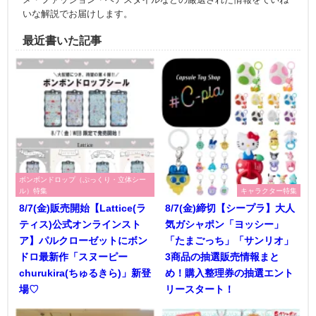
いな解説でお届けします。
最近書いた記事
ボンボンドロップ（ぷっくり・立体シー
ル）特集
キャラクター特集
8/7(金)販売開始【Lattice(ラ
8/7(金)締切【シープラ】大人
ティス)公式オンラインスト
気ガシャポン「ヨッシー」
ア】パルクローゼットにボン
「たまごっち」「サンリオ」
ドロ最新作「スヌーピー
3商品の抽選販売情報まと
churukira(ちゅるきら)」新登
め！購入整理券の抽選エント
場♡
リースタート！