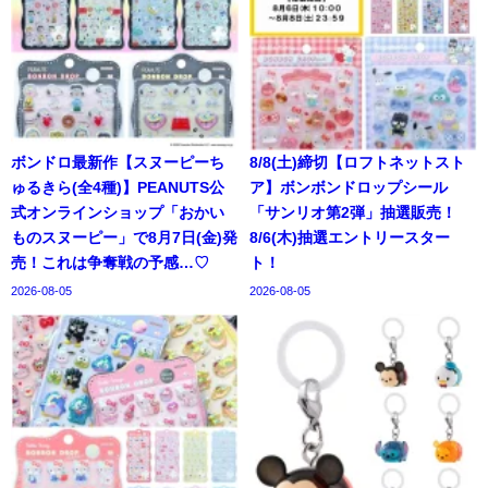
ボンドロ最新作【スヌーピーち
8/8(土)締切【ロフトネットスト
ゅるきら(全4種)】PEANUTS公
ア】ボンボンドロップシール
式オンラインショップ「おかい
「サンリオ第2弾」抽選販売！
ものスヌーピー」で8月7日(金)発
8/6(木)抽選エントリースター
売！これは争奪戦の予感…♡
ト！
2026-08-05
2026-08-05