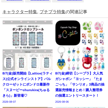
キャラクター特集
,
プチプラ特集
の関連記事
8/7(金)販売開始【Lattice(ラティ
8/7(金)締切【シープラ】大人気
ス)公式オンラインストア】パル
ガシャポン「ヨッシー」「たま
クローゼットにボンドロ最新作
ごっち」「サンリオ」3商品の抽
「スヌーピーchurukira(ちゅる
選販売情報まとめ！購入整理券
きら)」新登場♡
の抽選エントリースタート！
2026-08-07
2026-08-06