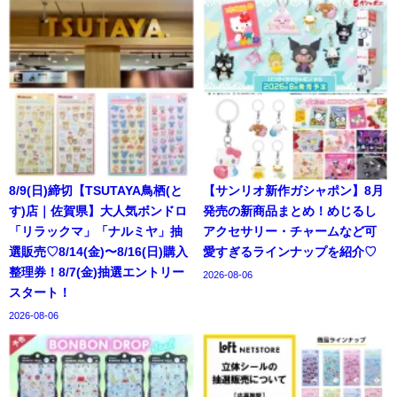
8/9(日)締切【TSUTAYA鳥栖(と
【サンリオ新作ガシャポン】8月
す)店｜佐賀県】大人気ボンドロ
発売の新商品まとめ！めじるし
「リラックマ」「ナルミヤ」抽
アクセサリー・チャームなど可
選販売♡8/14(金)〜8/16(日)購入
愛すぎるラインナップを紹介♡
整理券！8/7(金)抽選エントリー
2026-08-06
スタート！
2026-08-06