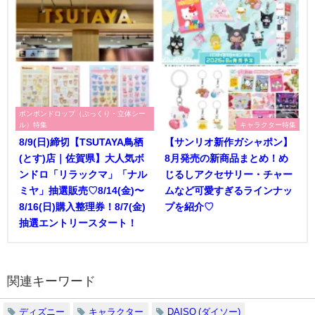
ボンボンドロップ（ぷっくり・立体シー
ル）特集
キャラクター特集
8/9(日)締切【TSUTAYA鳥栖
【サンリオ新作ガシャポン】
(とす)店｜佐賀県】大人気ボ
8月発売の新商品まとめ！め
ンドロ「リラックマ」「ナル
じるしアクセサリー・チャー
ミヤ」抽選販売♡8/14(金)〜
ムなど可愛すぎるラインナッ
8/16(日)購入整理券！8/7(金)
プを紹介♡
抽選エントリースタート！
関連キーワード
ディズニー
キャラクター
DAISO (ダイソー)