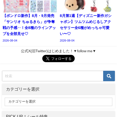
【ボンドロ新作】8月・9月発売
8月第1週【ディズニー新作ガシ
「サンリオ ちゅるきら」が争奪
ャポン】ツムツムめじるしアク
戦の予感‥！全8種のラインアッ
セサリー全6種がめっちゃ可愛
プを全部見せ♡
い〜♡
2026-08-04
2026-08-04
公式X(旧Twitter)はじめました！▼follow me▼
カテゴリーを選択
PICK UP！シール特集