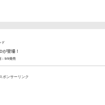
ンド
ODが登場！
刊：9/9発売
スポンサーリンク