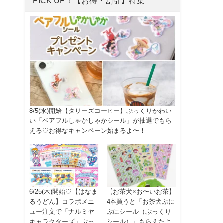
PICK UP！【お得・割引】特集
8/5(水)開始【タリーズコーヒー】ぷっくりかわい
い「ベアフルしゃかしゃかシール」が抽選でもら
える♡お得なキャンペーン始まるよ〜！
6/25(木)開始♡【はなま
【お茶犬×お〜いお茶】
るうどん】コラボメニ
4本買うと「お茶犬ぷに
ュー注文で「ナルミヤ
ぷにシール（ぷっくり
キャラクターズ」ぷっ
シール）」もらえたよ