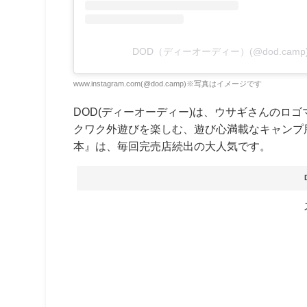
DOD（ディーオーディー）(@dod.cam
www.instagram.com(@dod.camp)※写真はイメージです
DOD(ディーオーディー)は、ウサギさんのロ
クワク外遊びを楽しむ、遊び心満載なキャンプ
本』は、毎回完売店続出の大人気です。