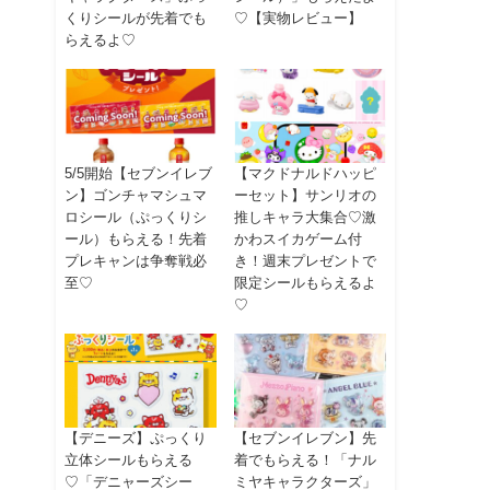
くりシールが先着でも
♡【実物レビュー】
らえるよ♡
5/5開始【セブンイレブ
【マクドナルドハッピ
ン】ゴンチャマシュマ
ーセット】サンリオの
ロシール（ぷっくりシ
推しキャラ大集合♡激
ール）もらえる！先着
かわスイカゲーム付
プレキャンは争奪戦必
き！週末プレゼントで
至♡
限定シールもらえるよ
♡
【デニーズ】ぷっくり
【セブンイレブン】先
立体シールもらえる
着でもらえる！「ナル
♡「デニャーズシー
ミヤキャラクターズ」