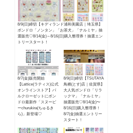
8/9(日)締切【キディランド浦和美園店｜埼玉県】
ボンドロ「ノンタン」「お茶犬」「ナルミヤ」抽
選販売♡8/14(金)～8/16(日)購入整理券！抽選エン
トリースタート！
8/7(金)販売開始
8/9(日)締切【TSUTAYA
【Lattice(ラティス)公式
鳥栖(とす)店｜佐賀県】
オンラインストア】パ
大人気ボンドロ「リラ
ルクローゼットにボン
ックマ」「ナルミヤ」
ドロ最新作「スヌーピ
抽選販売♡8/14(金)〜
ーchurukira(ちゅるき
8/16(日)購入整理券！
ら)」新登場♡
8/7(金)抽選エントリー
スタート！