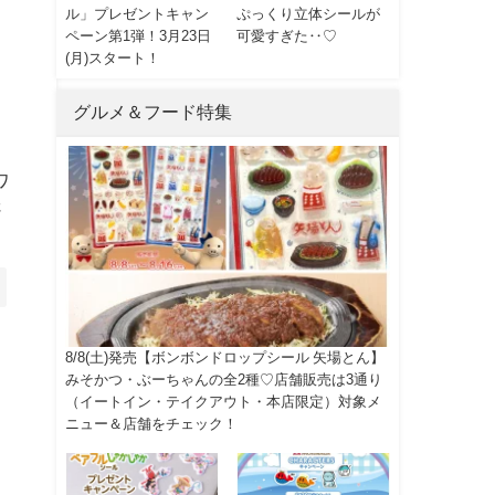
ル」プレゼントキャン
ぷっくり立体シールが
ペーン第1弾！3月23日
可愛すぎた‥♡
(月)スタート！
グルメ＆フード特集
ワ
さ
8/8(土)発売【ボンボンドロップシール 矢場とん】
みそかつ・ぶーちゃんの全2種♡店舗販売は3通り
（イートイン・テイクアウト・本店限定）対象メ
ニュー＆店舗をチェック！