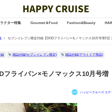
ャラクター特集
Gourmet＆Food
Fashion&Beauty
HAI
本
セブンイレブン限定付録【DODフライパン×モノマックス10月号増刊】2
付録
雑誌付録(セブンイレブン限定)
雑誌付録(アウトドア用品)
Dフライパン×モノマックス10月号増
ハッピークルーズ エデ