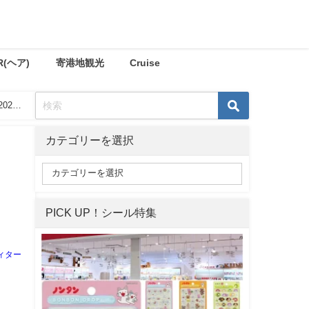
R(ヘア)
寄港地観光
Cruise
021
カテゴリーを選択
PICK UP！シール特集
ィター