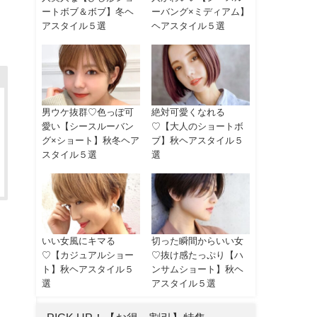
ートボブ＆ボブ】冬ヘ
ーバング×ミディアム】
アスタイル５選
ヘアスタイル５選
男ウケ抜群♡色っぽ可
絶対可愛くなれる
愛い【シースルーバン
♡【大人のショートボ
グ×ショート】秋冬ヘア
ブ】秋ヘアスタイル５
スタイル５選
選
いい女風にキマる
切った瞬間からいい女
♡【カジュアルショー
♡抜け感たっぷり【ハ
ト】秋ヘアスタイル５
ンサムショート】秋ヘ
選
アスタイル５選