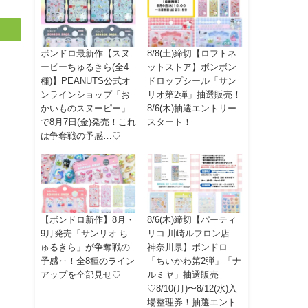
ボンドロ最新作【スヌ
8/8(土)締切【ロフトネ
ーピーちゅるきら(全4
ットストア】ボンボン
種)】PEANUTS公式オ
ドロップシール「サン
ンラインショップ「お
リオ第2弾」抽選販売！
かいものスヌーピー」
8/6(木)抽選エントリー
で8月7日(金)発売！これ
スタート！
は争奪戦の予感…♡
【ボンドロ新作】8月・
8/6(木)締切【パーティ
9月発売「サンリオ ち
リコ 川崎ルフロン店｜
ゅるきら」が争奪戦の
神奈川県】ボンドロ
予感‥！全8種のライン
「ちいかわ第2弾」「ナ
アップを全部見せ♡
ルミヤ」抽選販売
♡8/10(月)〜8/12(水)入
場整理券！抽選エント