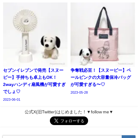
セブンイレブンで発売【スヌー
争奪戦必至！【スヌーピー】ペ
ピー】手持ちも卓上もOK！
ールピンクの大容量保冷バッグ
2wayハンディ扇風機が可愛すぎ
が可愛すぎる〜♡
でしょ♡
2023-05-28
2023-06-01
公式X(旧Twitter)はじめました！▼follow me▼