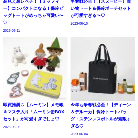
高見え感レベチ！【ミッフィ
争奪戦必至！【スヌーピー】買
ー】コンパクトになる！保冷ビ
い物トート＆保冷ポーチセット
ッグトートがめっちゃ可愛い〜
が可愛すぎる〜♡
♡
2023-06-10
2023-06-11
即買推奨♡【ムーミン】メモ帳
今年も争奪戦必至！【ディーン
＆マステ入り「ムーミン缶BOX
＆デルーカ】保冷トートバッ
セット」が可愛すぎでしょ♡
グ・ステンレスボトルが素敵す
ぎる♡
2023-06-06
2023-06-04