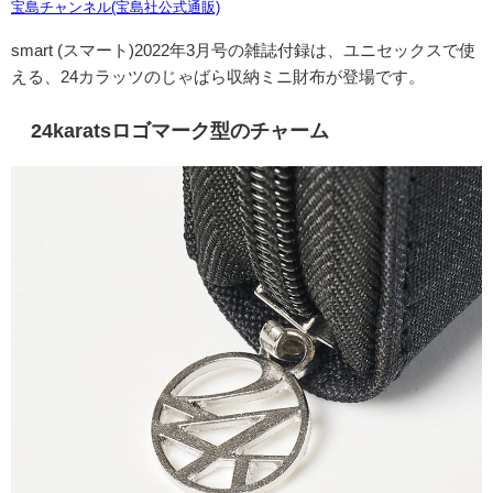
宝島チャンネル(宝島社公式通販)
smart (
スマート
)2022
年
3
月号の雑誌付録は、ユニセックスで使
える、
24
カラッツのじゃばら収納ミニ財布が登場です。
24karats
ロゴマーク型のチャーム