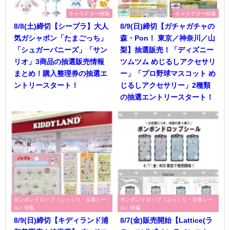
キャラクター特集
キャラクター特集
8/8(土)締切【シープラ】大人
8/9(日)締切【ガチャガチャの
気ガシャポン「たまごっち」
森・Pon！ 東京／神奈川／山
「シュガーバニーズ」「サン
梨】抽選販売！「ディズニー
リオ」3商品の抽選販売情報
ツムツム めじるしアクセサリ
まとめ！購入整理券の抽選エ
ー」「プロ野球マスコット め
ントリースタート！
じるしアクセサリー」2種類
の抽選エントリースタート！
ボンボンドロップ（ぷっくり・立体シー
ボンボンドロップ（ぷっくり・立体シー
ル）特集
ル）特集
8/9(日)締切【キディランド浦
8/7(金)販売開始【Lattice(ラ