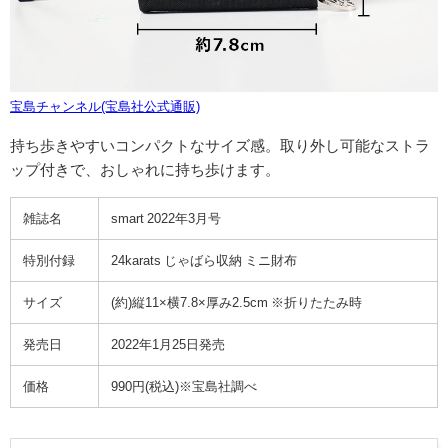
宝島チャンネル(宝島社公式通販)
持ち歩きやすいコンパクトなサイズ感。取り外し可能なストラ
ップ付きで、おしゃれに持ち歩けます。
雑誌名
smart 2022
年
3
月号
特別付録
24karats
じゃばら収納
ミニ財布
サイズ
(約)
縦
11×
横
7.8×
厚み
2.5cm
※
折りたたみ時
発売日
2022年1月25日発売
価格
990円(税込)※宝島社調べ