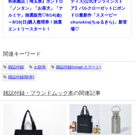
和美園店｜埼玉県】ボンドロ
ティス)公式オンラインスト
「ノンタン」「お茶犬」「ナ
ア】パルクローゼットにボン
ルミヤ」抽選販売♡8/14(金)
ドロ最新作「スヌーピー
～8/16(日)購入整理券！抽選
churukira(ちゅるきら)」新登
エントリースタート！
場♡
関連キーワード
雑誌付録
お財布
雑誌付録(smart スマート)
雑誌付録(財布)
雑誌付録・ブランドムック本
の関連記事