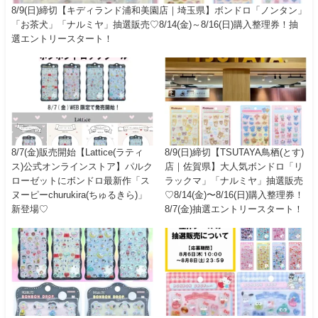
8/9(日)締切【キディランド浦和美園店｜埼玉県】ボンドロ「ノンタン」
「お茶犬」「ナルミヤ」抽選販売♡8/14(金)～8/16(日)購入整理券！抽
選エントリースタート！
8/7(金)販売開始【Lattice(ラティ
8/9(日)締切【TSUTAYA鳥栖(とす)
ス)公式オンラインストア】パルク
店｜佐賀県】大人気ボンドロ「リ
ローゼットにボンドロ最新作「ス
ラックマ」「ナルミヤ」抽選販売
ヌーピーchurukira(ちゅるきら)」
♡8/14(金)〜8/16(日)購入整理券！
新登場♡
8/7(金)抽選エントリースタート！