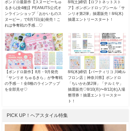
ボンドロ最新作【スヌーピーちゅ
8/8(土)締切【ロフトネットスト
るきら(全4種)】PEANUTS公式オ
ア】ボンボンドロップシール「サ
ンラインショップ「おかいものス
ンリオ第2弾」抽選販売！8/6(木)
ヌーピー」で8月7日(金)発売！こ
抽選エントリースタート！
れは争奪戦の予感…♡
【ボンドロ新作】8月・9月発売
8/6(木)締切【パーティリコ 川崎ル
「サンリオ ちゅるきら」が争奪戦
フロン店｜神奈川県】ボンドロ
の予感‥！全8種のラインアップ
「ちいかわ第2弾」「ナルミヤ」
を全部見せ♡
抽選販売♡8/10(月)〜8/12(水)入場
整理券！抽選エントリースター
ト！
PICK UP！ヘアスタイル特集