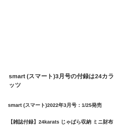
smart (
スマート
)
3
月号の付録は
24
カラ
ッツ
smart (
スマート
)2022
年
3
月号：
1/25
発売
【雑誌付録】
24karats
じゃばら収納
ミニ財布