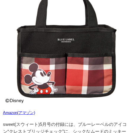
Amazon(アマゾン)
sweet(スウィート)5月号の付録には、
ブルーレーベルのアイコ
ン“
クレストブリッジチェック
”に、シックなムードのミッキー