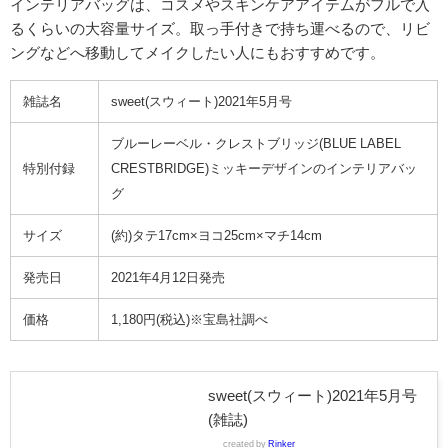
インテリアバッグは、コスメやスキンケアアイテムがフルで入
るくらいの大容量サイズ。取っ手付きで持ち運べるので、リビ
ングなどへ移動してメイクしたい人にもおすすめです。
雑誌名
sweet(スウィート)2021年5月号
ブルーレーベル・クレストブリッジ(BLUE LABEL
特別付録
CRESTBRIDGE)ミッキーデザインのインテリアバッ
グ
サイズ
(約)
タテ17cm×ヨコ25cm×マチ14cm
発売日
2021年4月12日発売
価格
1,180円(税込)※宝島社調べ
sweet(スウィート)2021年5月号
(雑誌)
created by
Rinker