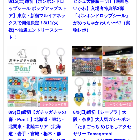
8/15(土)締切【ボンボンドロ
ビジュ大優勝ーッ!!【映画ち
ップシール ポップアップスト
いかわ】入場者特典第2弾
ア】東京・新宿マルイアネッ
「ボンボンドロップシール」
クスで開催決定！8/11(火
がめっちゃかわいい〜♡（実
祝)〜抽選エントリースター
物レポ）
ト！
キャラクター特集
キャラクター特集
8/9(日)締切【ガチャガチャの
8/9(日)締切【シープラ｜大
森・Pon！】北海道・東北・
阪・奈良】大人気ガシャポン
北関東・北陸エリア（北海
「たまごっち めじるしアクセ
道・岩手・宮城・栃木・群
サリー Tamagotchi