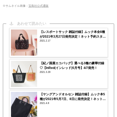
※サムネイル画像：
宝島社公式通販
あわせて読みたい
【レスポートサック 雑誌付録】ムック本全8種
が2021年3月27日発売決定！ネット予約スター
2021.2.17
ト♡
【紀ノ国屋エコバッグ】選べる3種の豪華付録
♡【InRed(インレッド)5月号】4/7発売！
2021.3.29
【ヤングアンドオルセン 雑誌付録】ムック本5
種が2021年5月7日、8日に発売決定！ネット予
2021.4.8
約スタート♡