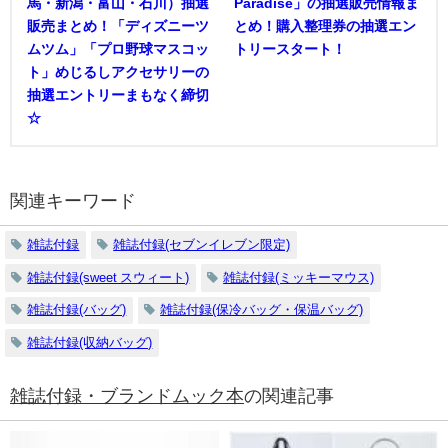
馬・新潟・富山・石川）抽選
Paradise」の抽選販売情報ま
販売まとめ！「ディズニーツ
とめ！購入整理券の抽選エン
ムツム」「プロ野球マスコッ
トリースタート！
ト」めじるしアクセサリーの
抽選エントリーまもなく締切
☆
関連キーワード
雑誌付録
雑誌付録(セブンイレブン限定)
雑誌付録(sweet スウィート)
雑誌付録(ミッキーマウス)
雑誌付録(バッグ)
雑誌付録(保冷バッグ・保温バッグ)
雑誌付録(収納バッグ)
雑誌付録・ブランドムック本
の関連記事