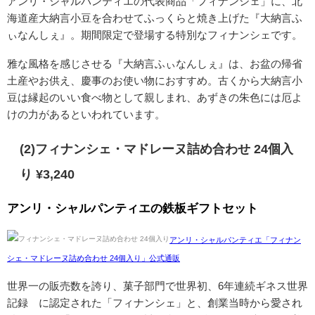
アンリ・シャルパンティエの代表商品「フィナンシェ」に、北
海道産大納言小豆を合わせてふっくらと焼き上げた『大納言ふ
ぃなんしぇ』。期間限定で登場する特別なフィナンシェです。
雅な風格を感じさせる『大納言ふぃなんしぇ』は、お盆の帰省
土産やお供え、慶事のお使い物におすすめ。古くから大納言小
豆は縁起のいい食べ物として親しまれ、
あずきの朱色には厄よ
けの力があるといわれています。
(2)フィナンシェ・マドレーヌ詰め合わせ 24個入
り ¥3,240
アンリ・シャルパンティエの鉄板ギフトセット
アンリ・シャルパンティエ「フィナン
シェ・マドレーヌ詰め合わせ 24個入り」公式通販
世界一の販売数を誇り、菓子部門で世界初、6年連続ギネス世界
記録™に認定された「フィナンシェ」と、創業当時から愛され