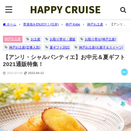
ホーム
寄港地をENJOY！(日本)
神戸 Kobe
神戸お土産
【アンリ・
シャルパンティエ】お中元＆夏ギフト2021通販特集！
神戸お土産
お土産
お取り寄せ・通販
お取り寄せ(神戸土産)
神戸お土産(定番人気)
夏ギフト2021
神戸お土産(お菓子＆スイーツ)
【アンリ・シャルパンティエ】お中元＆夏ギフト
2021通販特集！
2021-07-04
2022-04-12