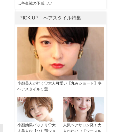
は争奪戦の予感…♡
PICK UP！ヘアスタイル特集
小顔美人が叶う♡大人可愛い【丸みショート】冬
ヘアスタイル５選
小顔効果バッチリ♡大
人気ヘアサロン発！大
人美人な【ひし形ショ
人かわいい【シースル