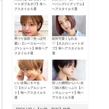
ートボブ＆ボブ】冬ヘ
ーバング×ミディアム】
アスタイル５選
ヘアスタイル５選
男ウケ抜群♡色っぽ可
絶対可愛くなれる
愛い【シースルーバン
♡【大人のショートボ
グ×ショート】秋冬ヘア
ブ】秋ヘアスタイル５
スタイル５選
選
いい女風にキマる
切った瞬間からいい女
♡【カジュアルショー
♡抜け感たっぷり【ハ
ト】秋ヘアスタイル５
ンサムショート】秋ヘ
選
アスタイル５選