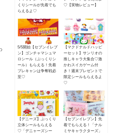
くりシールが先着でも
♡【実物レビュー】
らえるよ♡
5/5開始【セブンイレブ
【マクドナルドハッピ
わ
ン】ゴンチャマシュマ
ーセット】サンリオの
。
ロシール（ぷっくりシ
推しキャラ大集合♡激
ール）もらえる！先着
かわスイカゲーム付
プレキャンは争奪戦必
き！週末プレゼントで
至♡
限定シールもらえるよ
♡
【デニーズ】ぷっくり
【セブンイレブン】先
立体シールもらえる
着でもらえる！「ナル
♡「デニャーズシー
ミヤキャラクターズ」