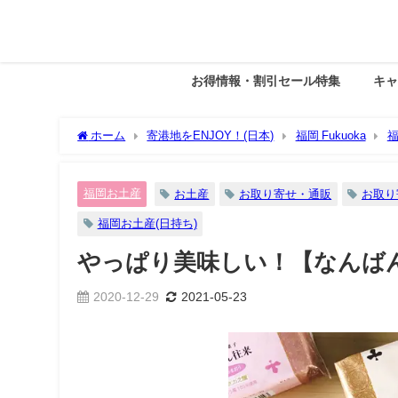
お得情報・割引セール特集
キ
ホーム
寄港地をENJOY！(日本)
福岡 Fukuoka
福岡お土産
お土産
お取り寄せ・通販
お取り
福岡お土産(日持ち)
やっぱり美味しい！【なんば
2020-12-29
2021-05-23