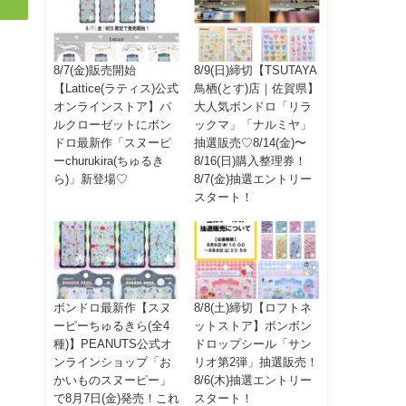
8/7(金)販売開始
8/9(日)締切【TSUTAYA
【Lattice(ラティス)公式
鳥栖(とす)店｜佐賀県】
オンラインストア】パ
大人気ボンドロ「リラ
ルクローゼットにボン
ックマ」「ナルミヤ」
ドロ最新作「スヌーピ
抽選販売♡8/14(金)〜
ーchurukira(ちゅるき
8/16(日)購入整理券！
ら)」新登場♡
8/7(金)抽選エントリー
スタート！
ボンドロ最新作【スヌ
8/8(土)締切【ロフトネ
ーピーちゅるきら(全4
ットストア】ボンボン
種)】PEANUTS公式オ
ドロップシール「サン
ンラインショップ「お
リオ第2弾」抽選販売！
かいものスヌーピー」
8/6(木)抽選エントリー
で8月7日(金)発売！これ
スタート！