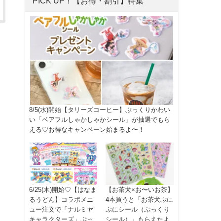
PICK UP！【お得・割引】特集
8/5(水)開始【タリーズコーヒー】ぷっくりかわい
い「ベアフルしゃかしゃかシール」が抽選でもら
える♡お得なキャンペーン始まるよ〜！
6/25(木)開始♡【はなま
【お茶犬×お〜いお茶】
るうどん】コラボメニ
4本買うと「お茶犬ぷに
ュー注文で「ナルミヤ
ぷにシール（ぷっくり
キャラクターズ」ぷっ
シール）」もらえたよ