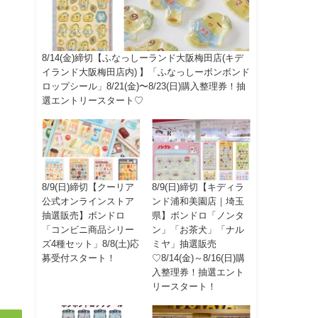
8/14(金)締切【ふなっしーランド大阪梅田店(キデ
イランド大阪梅田店内) 】「ふなっしーボンボンド
ロップシール」8/21(金)〜8/23(日)購入整理券！抽
選エントリースタート♡
8/9(日)締切【クーリア
8/9(日)締切【キディラ
公式オンラインストア
ンド浦和美園店｜埼玉
抽選販売】ボンドロ
県】ボンドロ「ノンタ
「コンビニ商品シリー
ン」「お茶犬」「ナル
ズ4種セット」8/8(土)応
ミヤ」抽選販売
募受付スタート！
♡8/14(金)～8/16(日)購
入整理券！抽選エント
リースタート！