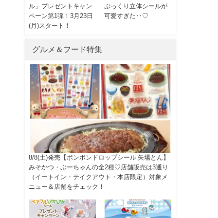
ル」プレゼントキャン
ぷっくり立体シールが
ペーン第1弾！3月23日
可愛すぎた‥♡
(月)スタート！
グルメ＆フード特集
8/8(土)発売【ボンボンドロップシール 矢場とん】
みそかつ・ぶーちゃんの全2種♡店舗販売は3通り
（イートイン・テイクアウト・本店限定）対象メ
ニュー＆店舗をチェック！