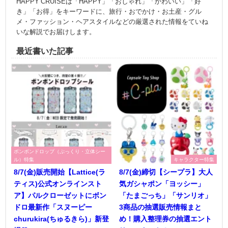
HAPPY CRUISEは「HAPPY」「おしゃれ」「かわいい」「好
き」「お得」をキーワードに、旅行・おでかけ・お土産・グル
メ・ファッション・ヘアスタイルなどの厳選された情報をていね
いな解説でお届けします。
最近書いた記事
ボンボンドロップ（ぷっくり・立体シー
ル）特集
キャラクター特集
8/7(金)販売開始【Lattice(ラ
8/7(金)締切【シープラ】大人
ティス)公式オンラインスト
気ガシャポン「ヨッシー」
ア】パルクローゼットにボン
「たまごっち」「サンリオ」
ドロ最新作「スヌーピー
3商品の抽選販売情報まと
churukira(ちゅるきら)」新登
め！購入整理券の抽選エント