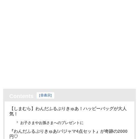
Contents
[
非表示
]
【しまむら】わんだふるぷりきゅあ！ハッピーバッグが大人
気！
お子さまやお孫さまへのプレゼントに
『わんだふるぷりきゅあ!パジャマ4点セット』が奇跡の2000
円♡