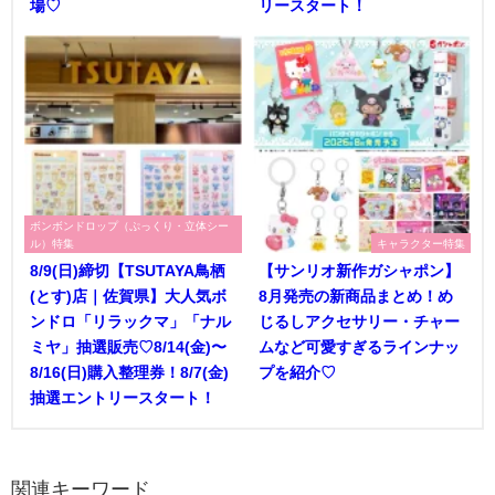
場♡
リースタート！
ボンボンドロップ（ぷっくり・立体シー
ル）特集
キャラクター特集
8/9(日)締切【TSUTAYA鳥栖
【サンリオ新作ガシャポン】
(とす)店｜佐賀県】大人気ボ
8月発売の新商品まとめ！め
ンドロ「リラックマ」「ナル
じるしアクセサリー・チャー
ミヤ」抽選販売♡8/14(金)〜
ムなど可愛すぎるラインナッ
8/16(日)購入整理券！8/7(金)
プを紹介♡
抽選エントリースタート！
関連キーワード