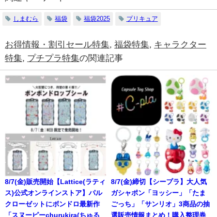
しまむら
福袋
福袋2025
プリキュア
お得情報・割引セール特集
,
福袋特集
,
キャラクター
特集
,
プチプラ特集
の関連記事
8/7(金)販売開始【Lattice(ラティ
8/7(金)締切【シープラ】大人気
ス)公式オンラインストア】パル
ガシャポン「ヨッシー」「たま
クローゼットにボンドロ最新作
ごっち」「サンリオ」3商品の抽
「スヌーピーchurukira(ちゅる
選販売情報まとめ！購入整理券