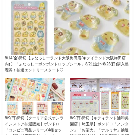
8/14(金)締切【ふなっしーランド大阪梅田店(キデイランド大阪梅田店
内) 】「ふなっしーボンボンドロップシール」8/21(金)〜8/23(日)購入整
理券！抽選エントリースタート♡
8/9(日)締切【クーリア公式オンラ
8/9(日)締切【キディランド浦和美
インストア抽選販売】ボンドロ
園店｜埼玉県】ボンドロ「ノンタ
「コンビニ商品シリーズ4種セッ
ン」「お茶犬」「ナルミヤ」抽選