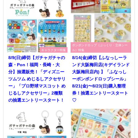
ボンボンドロップ（ぷっくり・立体シー
キャラクター特集
ル）特集
8/9(日)締切【ガチャガチャの
8/14(金)締切【ふなっしーラ
森・Pon！福岡・長崎・大
ンド大阪梅田店(キデイランド
分】抽選販売！「ディズニー
大阪梅田店内) 】「ふなっし
ツムツム めじるしアクセサリ
ーボンボンドロップシール」
ー」「プロ野球マスコット め
8/21(金)〜8/23(日)購入整理
じるしアクセサリー」2種類
券！抽選エントリースタート
の抽選エントリースタート！
♡