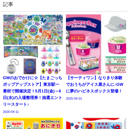
記事
GWのおでかけに☆【たまごっち
【サーティワン】なりきり体験
ポップアップストア】東京駅一
でおうちがアイス屋さんに♪GW
番街で開催決定！5月1日(金)～6
に夢のハピネスボックス登場！
日(水)の入場整理券！抽選エント
2025-05-01
リースタート♪
2026-04-11