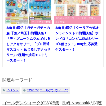
ボンボンドロップ（ぷっくり・立体シー
キャラクター特集
ル）特集
8/9(日)締切【ガチャガチャの
8/9(日)締切【クーリア公式オ
森 千葉／埼玉】抽選販売！
ンラインストア抽選販売】ボ
「ディズニーツムツム めじる
ンドロ「コンビニ商品シリー
しアクセサリー」「プロ野球
ズ4種セット」8/8(土)応募受
マスコット めじるしアクセサ
付スタート！
リー」2種類の抽選エントリ
ースタート！
関連キーワード
イベント
GW2022(ゴールデンウィーク)
ゴールデンウィーク(GW)特集
,
長崎 Nagasaki
の関連