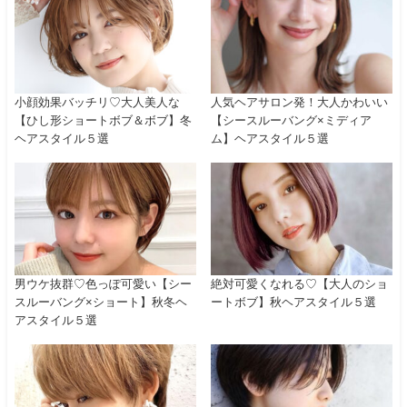
小顔効果バッチリ♡大人美人な
人気ヘアサロン発！大人かわいい
【ひし形ショートボブ＆ボブ】冬
【シースルーバング×ミディア
ヘアスタイル５選
ム】ヘアスタイル５選
男ウケ抜群♡色っぽ可愛い【シー
絶対可愛くなれる♡【大人のショ
スルーバング×ショート】秋冬ヘ
ートボブ】秋ヘアスタイル５選
アスタイル５選