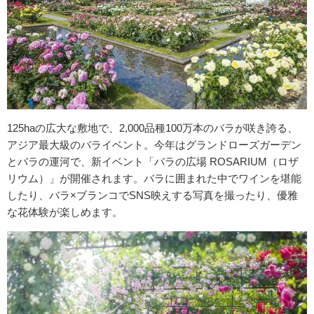
125haの広大な敷地で、2,000品種100万本のバラが咲き誇る、
アジア最大級のバライベント。今年はグランドローズガーデン
とバラの運河で、新イベント「バラの広場 ROSARIUM（ロザ
リウム）」が開催されます。バラに囲まれた中でワインを堪能
したり、バラ×ブランコでSNS映えする写真を撮ったり、優雅
な花体験が楽しめます。