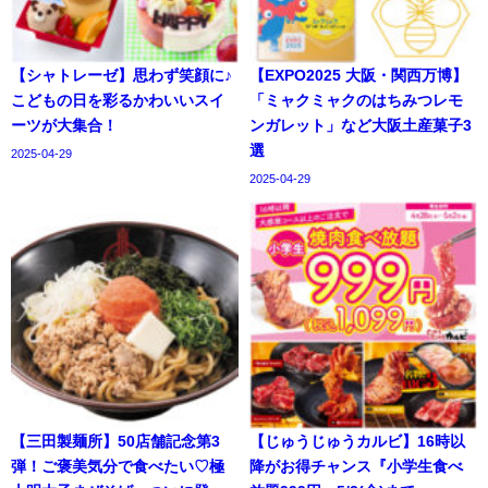
【シャトレーゼ】思わず笑顔に♪
【EXPO2025 大阪・関西万博】
こどもの日を彩るかわいいスイ
「ミャクミャクのはちみつレモ
ーツが大集合！
ンガレット」など大阪土産菓子3
選
2025-04-29
2025-04-29
【三田製麺所】50店舗記念第3
【じゅうじゅうカルビ】16時以
弾！ご褒美気分で食べたい♡極
降がお得チャンス『小学生食べ