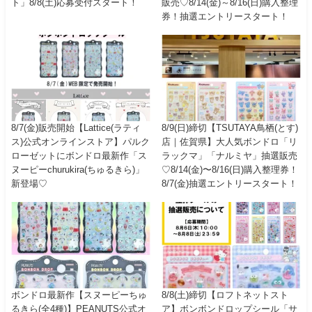
ト」8/8(土)応募受付スタート！
販売♡8/14(金)～8/16(日)購入整理
券！抽選エントリースタート！
8/7(金)販売開始【Lattice(ラティ
8/9(日)締切【TSUTAYA鳥栖(とす)
ス)公式オンラインストア】パルク
店｜佐賀県】大人気ボンドロ「リ
ローゼットにボンドロ最新作「ス
ラックマ」「ナルミヤ」抽選販売
ヌーピーchurukira(ちゅるきら)」
♡8/14(金)〜8/16(日)購入整理券！
新登場♡
8/7(金)抽選エントリースタート！
ボンドロ最新作【スヌーピーちゅ
8/8(土)締切【ロフトネットスト
るきら(全4種)】PEANUTS公式オ
ア】ボンボンドロップシール「サ