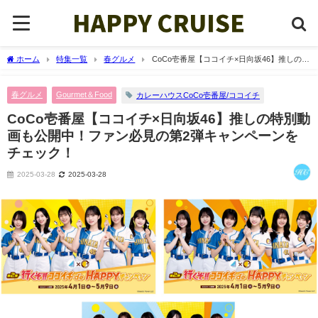
ホーム
特集一覧
春グルメ
CoCo壱番屋【ココイチ×日向坂46】推しの特
別動画も公開中！ファン必見の第2弾キャンペーンをチェック！
春グルメ
Gourmet＆Food
カレーハウスCoCo壱番屋/ココイチ
CoCo壱番屋【ココイチ×日向坂46】推しの特別動
画も公開中！ファン必見の第2弾キャンペーンを
チェック！
2025-03-28
2025-03-28