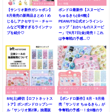
キャラクター特集
ル）特集
【サンリオ新作ガシャポン】
ボンドロ最新作【スヌーピー
8月発売の新商品まとめ！め
ちゅるきら(全4種)】
じるしアクセサリー・チャー
PEANUTS公式オンラインシ
ムなど可愛すぎるラインナッ
ョップ「おかいものスヌーピ
プを紹介♡
ー」で8月7日(金)発売！これ
は争奪戦の予感…♡
ボンボンドロップ（ぷっくり・立体シー
ボンボンドロップ（ぷっくり・立体シー
ル）特集
ル）特集
8/8(土)締切【ロフトネットス
【ボンドロ新作】8月・9月発
トア】ボンボンドロップシー
売「サンリオ ちゅるきら」が
ル「サンリオ第2弾」抽選販
争奪戦の予感‥！全8種のラ