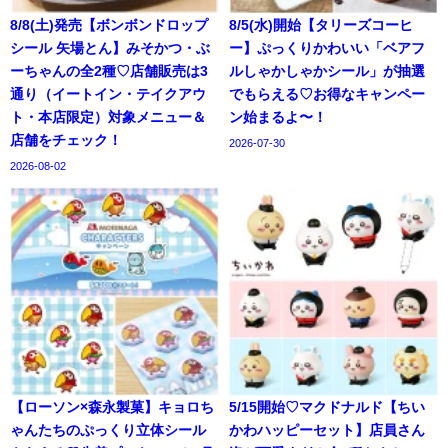
8/8(土)発売【ボンボンドロップ
8/5(水)開始【タリーズコーヒ
シール 矢場とん】みそかつ・ぶ
ー】ぷっくりかわいい「ベアフ
ーちゃんの全2種♡店舗販売は3
ルしゃかしゃかシール」が抽選
通り（イートイン・テイクアウ
でもらえる♡お得なキャンペー
ト・本店限定）対象メニュー＆
ン始まるよ〜！
店舗をチェック！
2026-07-30
2026-08-02
【ローソン×森永製菓】キョロち
5/15開始♡マクドナルド【ちい
ゃんたちのぷっくり立体シール
かわハッピーセット】店員さん