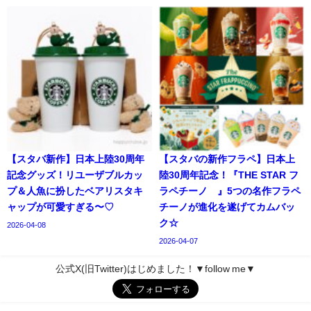
【スタバ新作】日本上陸30周年
【スタバの新作フラペ】日本上
記念グッズ！リユーザブルカッ
陸30周年記念！『THE STAR フ
プ＆人魚に扮したベアリスタキ
ラペチーノ®』5つの名作フラペ
ャップが可愛すぎる〜♡
チーノが進化を遂げてカムバッ
ク☆
2026-04-08
2026-04-07
公式X(旧Twitter)はじめました！▼follow me▼