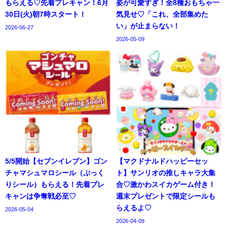
もらえる♡先着プレキャン！6月
姿が可愛すぎ！全8種おもちゃ一
30日(火)朝7時スタート！
気見せ♡「これ、全部集めた
い」が止まらない！
2026-06-27
2026-05-09
5/5開始【セブンイレブン】ゴン
【マクドナルドハッピーセッ
チャマシュマロシール（ぷっく
ト】サンリオの推しキャラ大集
りシール）もらえる！先着プレ
合♡激かわスイカゲーム付き！
キャンは争奪戦必至♡
週末プレゼントで限定シールも
らえるよ♡
2026-05-04
2026-04-09