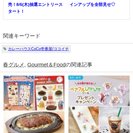
売！8/6(木)抽選エントリース
インアップを全部見せ♡
タート！
関連キーワード
カレーハウスCoCo壱番屋/ココイチ
春グルメ
,
Gourmet＆Food
の関連記事