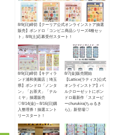
8/9(日)締切【クーリア公式オンラインストア抽選
販売】ボンドロ「コンビニ商品シリーズ4種セッ
ト」8/8(土)応募受付スタート！
8/9(日)締切【キディラ
8/7(金)販売開始
ンド浦和美園店｜埼玉
【Lattice(ラティス)公式
県】ボンドロ「ノンタ
オンラインストア】パ
ン」「お茶犬」「ナル
ルクローゼットにボン
ミヤ」抽選販売
ドロ最新作「スヌーピ
♡8/14(金)～8/16(日)購
ーchurukira(ちゅるき
入整理券！抽選エント
ら)」新登場♡
リースタート！