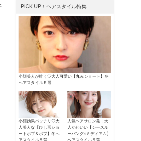
ベ
PICK UP！ヘアスタイル特集
小顔美人が叶う♡大人可愛い【丸みショート】冬
ヘアスタイル５選
小顔効果バッチリ♡大
人気ヘアサロン発！大
人美人な【ひし形ショ
人かわいい【シースル
ートボブ＆ボブ】冬ヘ
ーバング×ミディアム】
アスタイル５選
ヘアスタイル５選