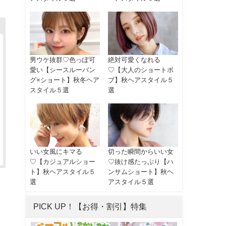
男ウケ抜群♡色っぽ可
絶対可愛くなれる
愛い【シースルーバン
♡【大人のショートボ
グ×ショート】秋冬ヘア
ブ】秋ヘアスタイル５
スタイル５選
選
いい女風にキマる
切った瞬間からいい女
♡【カジュアルショー
♡抜け感たっぷり【ハ
ト】秋ヘアスタイル５
ンサムショート】秋ヘ
選
アスタイル５選
PICK UP！【お得・割引】特集