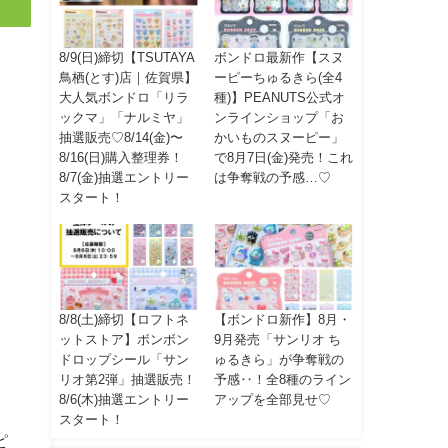
8/9(日)締切【TSUTAYA
ボンドロ最新作【スヌ
鳥栖(とす)店｜佐賀県】
ーピーちゅるきら(全4
大人気ボンドロ「リラ
種)】PEANUTS公式オ
ックマ」「ナルミヤ」
ンラインショップ「お
抽選販売♡8/14(金)〜
かいものスヌーピー」
8/16(日)購入整理券！
で8月7日(金)発売！これ
8/7(金)抽選エントリー
は争奪戦の予感…♡
スタート！
8/8(土)締切【ロフトネ
【ボンドロ新作】8月・
ットストア】ボンボン
9月発売「サンリオ ち
ドロップシール「サン
ゅるきら」が争奪戦の
リオ第2弾」抽選販売！
予感‥！全8種のライン
8/6(木)抽選エントリー
アップを全部見せ♡
スタート！
ピ