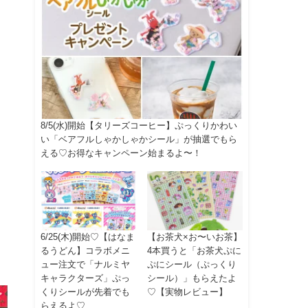
8/5(水)開始【タリーズコーヒー】ぷっくりかわい
い「ベアフルしゃかしゃかシール」が抽選でもら
える♡お得なキャンペーン始まるよ〜！
6/25(木)開始♡【はなま
【お茶犬×お〜いお茶】
るうどん】コラボメニ
4本買うと「お茶犬ぷに
ュー注文で「ナルミヤ
ぷにシール（ぷっくり
キャラクターズ」ぷっ
シール）」もらえたよ
くりシールが先着でも
♡【実物レビュー】
らえるよ♡