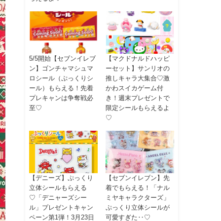
5/5開始【セブンイレブ
【マクドナルドハッピ
ン】ゴンチャマシュマ
ーセット】サンリオの
ロシール（ぷっくりシ
推しキャラ大集合♡激
ール）もらえる！先着
かわスイカゲーム付
プレキャンは争奪戦必
き！週末プレゼントで
至♡
限定シールもらえるよ
♡
【デニーズ】ぷっくり
【セブンイレブン】先
立体シールもらえる
着でもらえる！「ナル
♡「デニャーズシー
ミヤキャラクターズ」
ル」プレゼントキャン
ぷっくり立体シールが
ペーン第1弾！3月23日
可愛すぎた‥♡