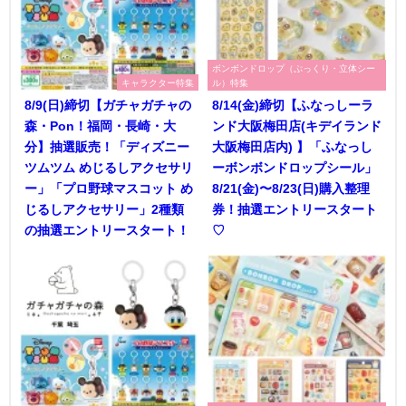
ボンボンドロップ（ぷっくり・立体シー
キャラクター特集
ル）特集
8/9(日)締切【ガチャガチャの
8/14(金)締切【ふなっしーラ
森・Pon！福岡・長崎・大
ンド大阪梅田店(キデイランド
分】抽選販売！「ディズニー
大阪梅田店内) 】「ふなっし
ツムツム めじるしアクセサリ
ーボンボンドロップシール」
ー」「プロ野球マスコット め
8/21(金)〜8/23(日)購入整理
じるしアクセサリー」2種類
券！抽選エントリースタート
の抽選エントリースタート！
♡