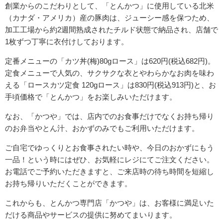
創業からのこだわりとして、「とんかつ」に使⽤している北⽶
（カナダ・アメリカ）産の豚⾁は、ジューシー感を保つため、
加⼯⼯場から約2週間熟成されたチルド状態で納品され、店舗で
1枚ずつ丁寧に⾐付けしております。
定番メニューの「カツ丼(梅)80gロース」は620円(税込682円)。
定⾷メニューで⼈気の、サクサクな⾐とやわらかなお⾁を味わ
える「ロースカツ定⾷ 120gロース」は830円(税込913円)と、お
⼿頃価格で「とんかつ」をお楽しみいただけます。
なお、「かつや」では、店内でのお⾷事だけでなくお持ち帰り
のお弁当やとん汁、おかずのみでもご利⽤いただけます。
ご⾃宅でゆっくりとお⾷事されたい時や、今⽇のおかずにもう
⼀品！という時にはぜひ、お気軽にレジにてご注⽂ください。
お電話でご予約いただきますと、ご来店時の待ち時間を短縮し
お持ち帰りいただくことができます。
これからも、とんかつ専⾨店「かつや」は、お客様に満⾜いた
だける商品やサービスの提供に努めてまいります。