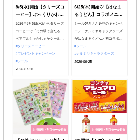
8/5(水)開始【タリーズコ
6/25(木)開始♡【はなま
ーヒー】ぷっくりかわい
るうどん】コラボメニュ
い「ベアフルしゃかしゃ
ー注文で「ナルミヤキャ
2026年8月5日(水)からタリーズ
シール好きさん必見のキャンペ
かシール」が抽選でもら
ラクターズ」ぷっくりシ
コーヒーで「その場で当たる！
ーン！ナルミヤキャラクターズ
える♡お得なキャンペー
ールが先着でもらえるよ
ベアフルしゃかしゃかシールプ
がはなまるうどんと初コラボ！
ン始まるよ〜！
♡
レゼントキャンペーン」がスタ
タリーズコーヒー
2026年6月25日(木)から、全国の
シール
ートします。対象商品（バニラ
プレゼントキャンペーン
はなまるうどんでナルミヤキャ
ナルミヤキャラクターズ
アフォガート シェイクール
シール
ラクターズとのコラボキャンペ
2026-06-25
（FROZEN））を購入のレシー
ーンがスタートします！エンジ
2026-07-30
トに「当たり」が出たら「ベア
ェルブルーやメゾピアノなどの
フルしゃかしゃかシール」をそ
限定シール付きコラボメニュー
の場でプレゼント！タリーズコ
などを写真付きでご紹介しま
ーヒーでしか手に入らない限定
す。...
ア...
お得情報・割引セール特集
お得情報・割引セール特集