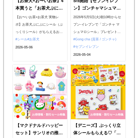
【お茶犬×お〜いお茶】4
5/5開始【セブンイレブ
本買うと「お茶犬ぷにぷ
ン】ゴンチャマシュマロ
にシール（ぷっくりシー
シール（ぷっくりシー
【お〜いお茶×お茶犬 実物レ
2026年5月5日(火)朝10時からセ
ル）」もらえたよ♡【実
ル）もらえる！先着プレ
ポ】お茶犬ぷにぷにシール（ぷ
ブン-イレブンで「ゴンチャ マ
物レビュー】
キャンは争奪戦必至♡
っくりシール）がもらえるお得
シュマロシール」プレゼントキ
なキャンペーンがスーパーや量
シール
お茶犬
ャンペーンがスタートします。
Gong cha (貢茶 / ゴンチャ)
販店で2026年4月下旬〜5月上旬
対象のゴンチャのペットボトル
セブンイレブン
2026-05-06
ころからスタート！私はお茶犬
飲料を一度に3本買うと「ゴンチ
2026-05-04
ぷにぷにシールをイオンでゲッ
ャ マシュマロシール」が先着で
ト！奇跡のフルコンプが叶いま
1枚もらえるお得なキャンペー
した♡3種類の可愛いシールの魅
ン。セブンイレブンでしか手に
力を実物写真とともに詳しくお
入らない限定アイテムなので、
届けします。...
ぷっくりシール好きさんは...
お得情報・割引セール特集
お得情報・割引セール特集
【マクドナルドハッピー
【デニーズ】ぷっくり立
セット】サンリオの推し
体シールもらえる♡「デ