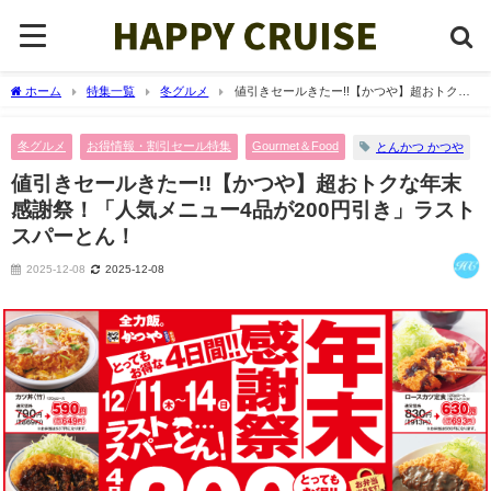
ホーム
特集一覧
冬グルメ
値引きセールきたー!!【かつや】超おトクな
年末感謝祭！「人気メニュー4品が200円引き」ラストスパーとん！
冬グルメ
お得情報・割引セール特集
Gourmet＆Food
とんかつ かつや
値引きセールきたー!!【かつや】超おトクな年末
感謝祭！「人気メニュー4品が200円引き」ラスト
スパーとん！
2025-12-08
2025-12-08