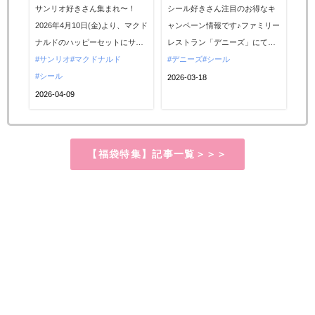
キャラ大集合♡激かわス
ニャーズシール」プレゼ
サンリオ好きさん集まれ〜！
シール好きさん注目のお得なキ
イカゲーム付き！週末プ
ントキャンペーン第1
2026年4月10日(金)より、マクド
ャンペーン情報です♪ファミリー
レゼントで限定シールも
弾！3月23日(月)スター
ナルドのハッピーセットにサン
レストラン「デニーズ」にて、
らえるよ♡
ト！
リオキャラクターズが期間限定
サンリオ
マクドナルド
2026年3月23日(月)より、デニー
デニーズ
シール
で登場♡ハローキティやシナモ
シール
ズ公式アプリ会員限定で、大人
2026-03-18
ロールなど、推しキャラのおも
気の“ぷっくりシール”がもらえ
2026-04-09
ちゃが大集合します。今回はス
る、「デニャーズシール」プレ
マホで遊べる「激かわスイカゲ
ゼントキャンペーン第1弾がスタ
ーム」付き！さらに、シール好
ートします！期間限定のお得な
【福袋特集】記事一覧＞＞＞
きさん必見の週末限定プレゼン
キャンペーンですので、ぜひチ
トも見逃せません♪親子で楽しめ
ェックしてみてください。...
る...