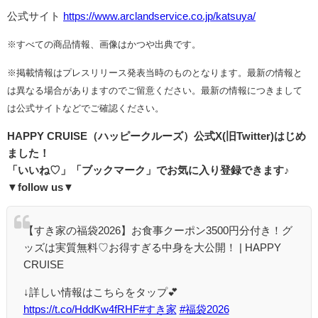
公式サイト
https://www.arclandservice.co.jp/katsuya/
※すべての商品情報、画像はかつや出典です。
※掲載情報はプレスリリース発表当時のものとなります。最新の情報と
は異なる場合がありますのでご留意ください。最新の情報につきまして
は公式サイトなどでご確認ください。
HAPPY CRUISE（ハッピークルーズ）
公式
X(
旧
Twitter)
はじめ
ました！
「いいね♡」「ブックマーク」でお気に入り登録できます♪
▼follow us▼
【すき家の福袋2026】お食事クーポン3500円分付き！グ
ッズは実質無料♡お得すぎる中身を大公開！ | HAPPY
CRUISE
↓詳しい情報はこちらをタップ💕
https://t.co/HddKw4fRHF
#すき家
#福袋2026