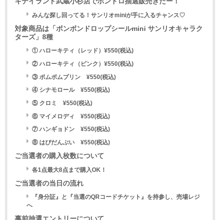
キデイランド武蔵小杉店でボンドロ抽選販売きたー！
みんな探し回ってる！サンリオminiが手に入るチャンス♡
対象商品は「ボンボンドロップシールmini サンリオキャラク
ターズ」8種
① ハローキティ（レッド）¥550(税込)
② ハローキティ（ピンク）¥550(税込)
③ ポムポムプリン ¥550(税込)
④ シナモロール ¥550(税込)
⑤ クロミ ¥550(税込)
⑥ マイメロディ ¥550(税込)
⑦ ハンギョドン ¥550(税込)
⑧ はぴだんぶい ¥550(税込)
ご当選者の購入枚数について
各1点最大8点まで購入OK！
ご当選者の当日の流れ
『身分証』と『当選のQRコードチケット』を持参し、売場レジ
へ
事前抽選エントリーについて