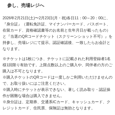
参し、売場レジへ
2026年
2月21日(土)〜2月23日(月・祝)各日11：00～20：00
に、
『身分証』（運転免許証、マイナンバーカード、パスポート、
在留カード、資格確認書等のお名前と生年月日が載ったもの）
と『当選のQRコードチケット（スクリーンショット不可）』を
持参し、売場レジにて提示。認証確認後、一致したらお会計と
なります。
※チケットは1枚につき、チケットに記載された利用登録者1名
様1回限り有効です。上限点数以上のご購入や、同伴者の方のご
購入は不可となります。
※購入チケットのQRコードは一度しかご利用いただけませんの
で、お取り扱いにはご注意ください。
※購入時にチケットが表示できない、著しく読み取り・認証操
作が困難な場合は購入できません。
※身分証は、定期券、交通系ICカード、キャッシュカード、ク
レジットカード、住民票、保険証は無効となります。