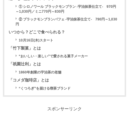
① シロノワール ブラックモンブラン -宇治抹茶仕立て- 970円
～1,030円／ミニ770円～830円
② ブラックモンブランパフェ -宇治抹茶仕立て- 790円～1,030
円
いつから？どこで食べられる？
10月16日(木)スタート
「竹下製菓」とは
“おいしい・楽しい”で愛される菓子メーカー
「祇園辻利」とは
1860年創業の宇治茶の老舗
「コメダ珈琲店」とは
“くつろぎ”を届ける喫茶ブランド
スポンサーリンク