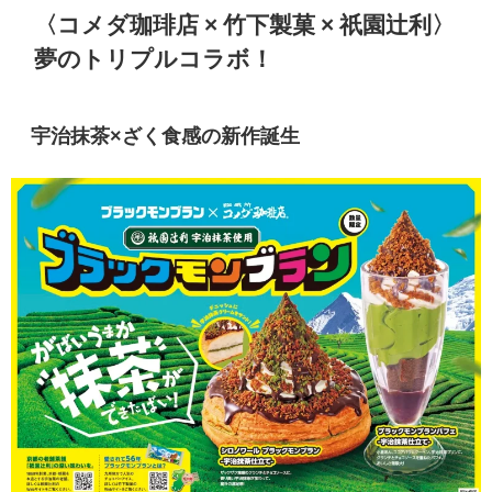
〈コメダ珈琲店 × 竹下製菓 × 祇園辻利〉
夢のトリプルコラボ！
宇治抹茶×ざく食感の新作誕生