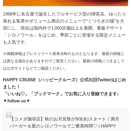
1968年に名古屋で誕生したフルサービス型の喫茶店。ゆったり
座れる客席やボリューム満点のメニューで“くつろぎの場”を大
切にし、現在は国内外で1,000店舗以上を展開。看板デザート
「シロノワール」をはじめ、季節ごとに登場する限定メニュー
も人気です。
※掲載情報はプレスリリース発表当時のものとなります。最新の情報と
は異なる場合がありますのでご留意ください。最新の情報につきまして
は公式サイトなどでご確認ください。
HAPPY CRUISE（ハッピークルーズ）
公式
X(
旧
Twitter)
はじめ
ました！
「いいね♡」「ブックマーク」でお気に入り登録できます♪
▼follow us▼
【コメダ珈琲店】秋のお月見祭が9/3(水)スタート！満月
バーガー＆栗のシロノワールでご褒美時間♡ | HAPPY