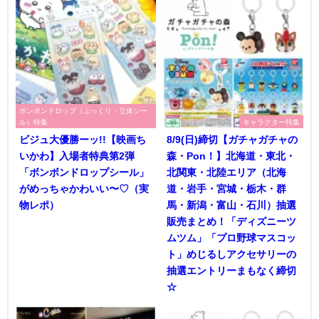
ボンボンドロップ（ぷっくり・立体シー
ル）特集
キャラクター特集
ビジュ大優勝ーッ!!【映画ち
8/9(日)締切【ガチャガチャの
いかわ】入場者特典第2弾
森・Pon！】北海道・東北・
「ボンボンドロップシール」
北関東・北陸エリア（北海
がめっちゃかわいい〜♡（実
道・岩手・宮城・栃木・群
物レポ）
馬・新潟・富山・石川）抽選
販売まとめ！「ディズニーツ
ムツム」「プロ野球マスコッ
ト」めじるしアクセサリーの
抽選エントリーまもなく締切
☆