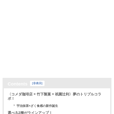
Contents
[
非表示
]
〈コメダ珈琲店 × 竹下製菓 × 祇園辻利〉夢のトリプルコラ
ボ！
宇治抹茶×ざく食感の新作誕生
選べる2種がラインアップ！