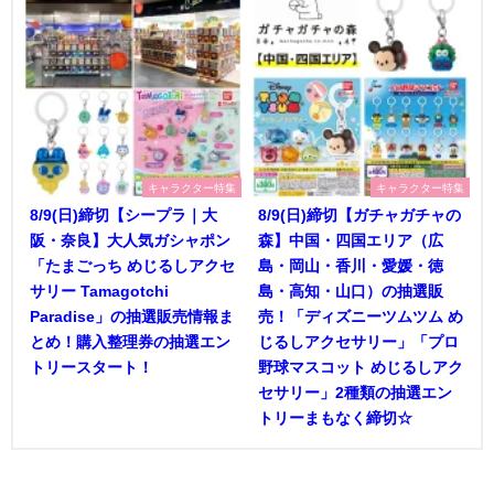
キャラクター特集
キャラクター特集
8/9(日)締切【シープラ｜大
8/9(日)締切【ガチャガチャの
阪・奈良】大人気ガシャポン
森】中国・四国エリア（広
「たまごっち めじるしアクセ
島・岡山・香川・愛媛・徳
サリー Tamagotchi
島・高知・山口）の抽選販
Paradise」の抽選販売情報ま
売！「ディズニーツムツム め
とめ！購入整理券の抽選エン
じるしアクセサリー」「プロ
トリースタート！
野球マスコット めじるしアク
セサリー」2種類の抽選エン
トリーまもなく締切☆