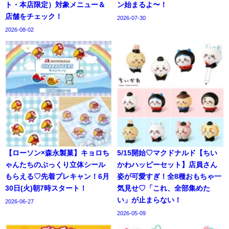
ト・本店限定）対象メニュー＆
ン始まるよ〜！
店舗をチェック！
2026-07-30
2026-08-02
【ローソン×森永製菓】キョロち
5/15開始♡マクドナルド【ちい
ゃんたちのぷっくり立体シール
かわハッピーセット】店員さん
もらえる♡先着プレキャン！6月
姿が可愛すぎ！全8種おもちゃ一
30日(火)朝7時スタート！
気見せ♡「これ、全部集めた
い」が止まらない！
2026-06-27
2026-05-09