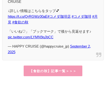
CRUISE
↓詳しい情報はこちらをタップ💕
https://t.co/QrRGWz00aE
#コメダ珈琲店
#コメダ珈琲
#月
見
#食欲の秋
「いいね♡」「ブックマーク」で後から見返せます♪
pic.twitter.com/LYMN9qJbCC
— HAPPY CRUISE (@happycruise_jp)
September 2,
2025
【食欲の秋】記事一覧＞＞＞