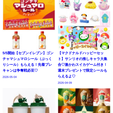
5/5開始【セブンイレブン】ゴン
【マクドナルドハッピーセッ
チャマシュマロシール（ぷっく
ト】サンリオの推しキャラ大集
りシール）もらえる！先着プレ
合♡激かわスイカゲーム付き！
キャンは争奪戦必至♡
週末プレゼントで限定シールも
らえるよ♡
2026-05-04
2026-04-09