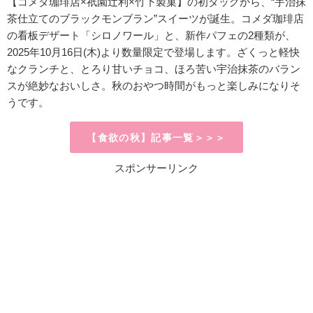
【コメダ珈琲店×祇園辻利×竹下製菓】の初タッグから、“宇治抹
茶仕立てのブラックモンブラン”スイーツが誕生。コメダ珈琲店
の看板デザート「シロノワール」と、新作パフェの2種類が、
2025年10月16日(木)より数量限定で登場します。ざくっと軽快
なクランチと、とろり甘いチョコ、ほろ苦い宇治抹茶のバラン
スが絶妙なおいしさ。秋のおやつ時間がもっと楽しみになりそ
うです。
【食欲の秋】記事一覧＞＞＞
スポンサーリンク