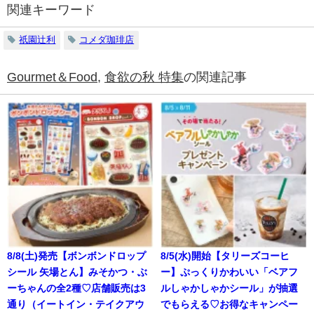
関連キーワード
祇園辻利
コメダ珈琲店
Gourmet＆Food
,
食欲の秋 特集
の関連記事
8/8(土)発売【ボンボンドロップ
8/5(水)開始【タリーズコーヒ
シール 矢場とん】みそかつ・ぶ
ー】ぷっくりかわいい「ベアフ
ーちゃんの全2種♡店舗販売は3
ルしゃかしゃかシール」が抽選
通り（イートイン・テイクアウ
でもらえる♡お得なキャンペー