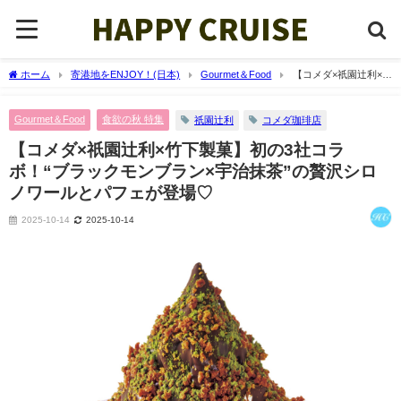
ホーム
寄港地をENJOY！(日本)
Gourmet＆Food
【コメダ×祇園辻利×竹
下製菓】初の3社コラボ！“ブラックモンブラン×宇治抹茶”の贅沢シロノワールとパフェ
が登場♡
Gourmet＆Food
食欲の秋 特集
祇園辻利
コメダ珈琲店
【コメダ×祇園辻利×竹下製菓】初の3社コラ
ボ！“ブラックモンブラン×宇治抹茶”の贅沢シロ
ノワールとパフェが登場♡
2025-10-14
2025-10-14