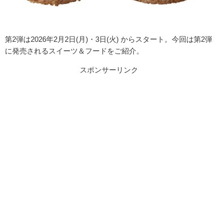
第
2
弾は
2026
年
2
月
2
日
(
月
)
・
3
日
(
火
)
からスタート。今回は第
2
弾
に発売されるスイーツ＆フードをご紹介。
スポンサーリンク