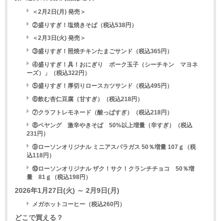
＜2月2日(月) 発売＞
②盛りすぎ！塩焼きそば（税込538円）
＜2月3日(火) 発売＞
③盛りすぎ！照焼チキンたまごサンド（税込365円）
④盛りすぎ！具！おにぎり ポーク玉子（シーチキン®マヨネ
ーズ）」（税込322円）
⑤盛りすぎ！厚切りロースカツサンド（税込495円）
⑥飲む杏仁豆腐（甘すぎ）（税込218円）
⑦クラフトレモネード（酸っぱすぎ）（税込218円）
⑧ペヤング 激辛やきそば 50%以上増量（辛すぎ）（税込
231円）
⑨ローソンオリジナル ミニアスパラガス 50％増量 107ｇ（税
込118円）
⑩ローソンオリジナル ザク！サク！クランチチョコ 50％増
量 81ｇ（税込198円）
2026年1月27日(火) ～ 2月9日(月)
メガホットコーヒー（税込260円）
どこで買える？