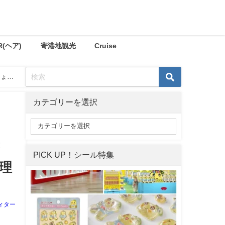
R(ヘア)
寄港地観光
Cruise
しょ・
カテゴリーを選択
茶
PICK UP！シール特集
整理
ィター