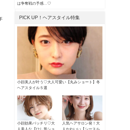
は争奪戦の予感…♡
PICK UP！ヘアスタイル特集
年
小顔美人が叶う♡大人可愛い【丸みショート】冬
ヘアスタイル５選
小顔効果バッチリ♡大
人気ヘアサロン発！大
人美人な【ひし形ショ
人かわいい【シースル