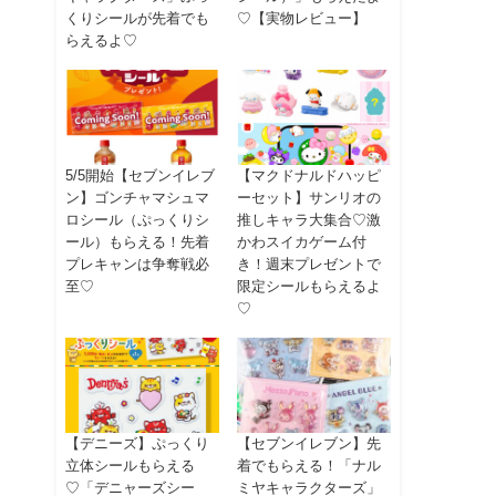
くりシールが先着でも
♡【実物レビュー】
らえるよ♡
5/5開始【セブンイレブ
【マクドナルドハッピ
ン】ゴンチャマシュマ
ーセット】サンリオの
ロシール（ぷっくりシ
推しキャラ大集合♡激
ール）もらえる！先着
かわスイカゲーム付
プレキャンは争奪戦必
き！週末プレゼントで
至♡
限定シールもらえるよ
♡
【デニーズ】ぷっくり
【セブンイレブン】先
立体シールもらえる
着でもらえる！「ナル
♡「デニャーズシー
ミヤキャラクターズ」