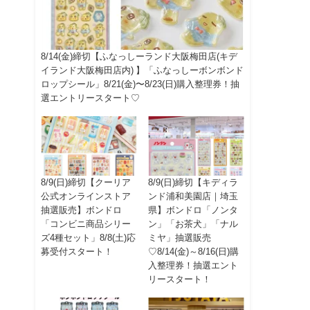
8/14(金)締切【ふなっしーランド大阪梅田店(キデ
イランド大阪梅田店内) 】「ふなっしーボンボンド
ロップシール」8/21(金)〜8/23(日)購入整理券！抽
選エントリースタート♡
8/9(日)締切【クーリア
8/9(日)締切【キディラ
公式オンラインストア
ンド浦和美園店｜埼玉
抽選販売】ボンドロ
県】ボンドロ「ノンタ
「コンビニ商品シリー
ン」「お茶犬」「ナル
ズ4種セット」8/8(土)応
ミヤ」抽選販売
募受付スタート！
♡8/14(金)～8/16(日)購
入整理券！抽選エント
リースタート！