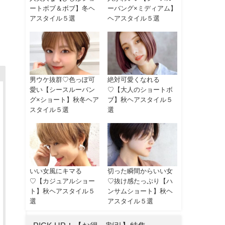
ートボブ＆ボブ】冬ヘ
ーバング×ミディアム】
アスタイル５選
ヘアスタイル５選
男ウケ抜群♡色っぽ可
絶対可愛くなれる
愛い【シースルーバン
♡【大人のショートボ
グ×ショート】秋冬ヘア
ブ】秋ヘアスタイル５
スタイル５選
選
いい女風にキマる
切った瞬間からいい女
♡【カジュアルショー
♡抜け感たっぷり【ハ
ト】秋ヘアスタイル５
ンサムショート】秋ヘ
選
アスタイル５選