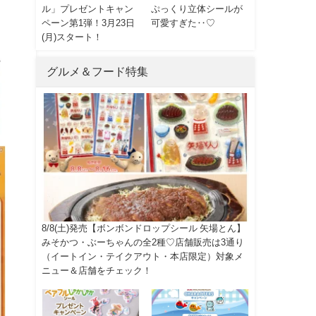
ル」プレゼントキャン
ぷっくり立体シールが
ペーン第1弾！3月23日
可愛すぎた‥♡
(月)スタート！
グルメ＆フード特集
8/8(土)発売【ボンボンドロップシール 矢場とん】
みそかつ・ぶーちゃんの全2種♡店舗販売は3通り
（イートイン・テイクアウト・本店限定）対象メ
ニュー＆店舗をチェック！