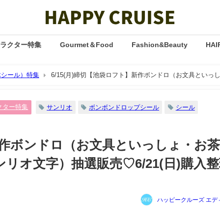
ャラクター特集
Gourmet＆Food
Fashion&Beauty
HAI
体シール）特集
6/15(月)締切【池袋ロフト】新作ボンドロ（お文具といっ
1(日)購入整理券！抽選エントリースタート！
クター特集
サンリオ
ボンボンドロップシール
シール
】新作ボンドロ（お文具といっしょ・お
オ文字）抽選販売♡6/21(日)購入
！
ハッピークルーズ エデ