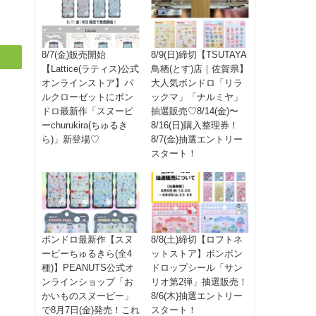
8/7(金)販売開始
8/9(日)締切【TSUTAYA
【Lattice(ラティス)公式
鳥栖(とす)店｜佐賀県】
オンラインストア】パ
大人気ボンドロ「リラ
ルクローゼットにボン
ックマ」「ナルミヤ」
ドロ最新作「スヌーピ
抽選販売♡8/14(金)〜
ーchurukira(ちゅるき
8/16(日)購入整理券！
ら)」新登場♡
8/7(金)抽選エントリー
スタート！
ボンドロ最新作【スヌ
8/8(土)締切【ロフトネ
ーピーちゅるきら(全4
ットストア】ボンボン
種)】PEANUTS公式オ
ドロップシール「サン
ンラインショップ「お
リオ第2弾」抽選販売！
かいものスヌーピー」
8/6(木)抽選エントリー
で8月7日(金)発売！これ
スタート！