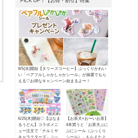
PICK UP！【お得・割引】特集
8/5(水)開始【タリーズコーヒー】ぷっくりかわい
い「ベアフルしゃかしゃかシール」が抽選でもら
える♡お得なキャンペーン始まるよ〜！
6/25(木)開始♡【はなま
【お茶犬×お〜いお茶】
るうどん】コラボメニ
4本買うと「お茶犬ぷに
ュー注文で「ナルミヤ
ぷにシール（ぷっくり
キャラクターズ」ぷっ
シール）」もらえたよ