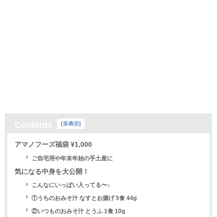
Contents
[
非表示
]
アマノフーズ福袋 ¥1,000
ご自宅用や年末年始の手土産に
気になる中身を大公開！
こんなにいっぱい入ってる〜♪
①うちのおみそ汁 なすとお揚げ 5食 44g
②いつものおみそ汁 とうふ 1食 10g