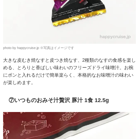
photo by happycruise.jp ※写真はイメージです
大きな皮むき焼なすと皮つき焼なす、2種類のなすの食感を楽し
める、とろりと香ばしい味わいの
フリーズドライ味噌汁。お椀
にポンと入れるだけで簡単楽らく、本格的なお味噌汁の味わい
が楽しめます。
⑦いつものおみそ汁贅沢 豚汁 1食 12.5g