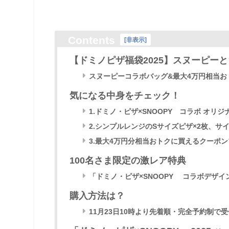
Contents
[
非表示
]
【ドミノピザ福袋2025】スヌーピー
スヌーピーコラボバッグ&最大4万円相当お
気になる中身をチェック！
1.ドミノ・ピザ×SNOOPY™コラボ オリ
2.シンプルレンジのSサイズピザ×2枚、サ
3.最大4万円分相当おトクに買えるクーポンブ
100名さま限定の激レア特典
「ドミノ・ピザ×SNOOPY™ コラボデザ
購入方法は？
11月23日10時より先着順・完全予約制で