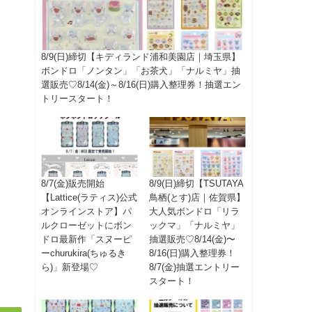
8/9(日)締切【キディランド浦和美園店｜埼玉県】
ボンドロ「ノンタン」「お茶犬」「ナルミヤ」抽
選販売♡8/14(金)～8/16(日)購入整理券！抽選エン
トリースタート！
8/7(金)販売開始
8/9(日)締切【TSUTAYA
【Lattice(ラティス)公式
鳥栖(とす)店｜佐賀県】
オンラインストア】パ
大人気ボンドロ「リラ
ルクローゼットにボン
ックマ」「ナルミヤ」
ドロ最新作「スヌーピ
抽選販売♡8/14(金)〜
ーchurukira(ちゅるき
8/16(日)購入整理券！
ら)」新登場♡
8/7(金)抽選エントリー
スタート！