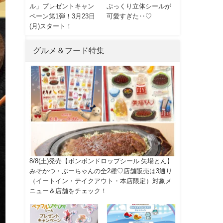
ル」プレゼントキャン
ぷっくり立体シールが
ペーン第1弾！3月23日
可愛すぎた‥♡
(月)スタート！
グルメ＆フード特集
8/8(土)発売【ボンボンドロップシール 矢場とん】
みそかつ・ぶーちゃんの全2種♡店舗販売は3通り
（イートイン・テイクアウト・本店限定）対象メ
ニュー＆店舗をチェック！