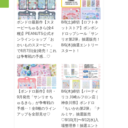
ボンドロ最新作【スヌ
8/8(土)締切【ロフトネ
ーピーちゅるきら(全4
ットストア】ボンボン
種)】PEANUTS公式オ
ドロップシール「サン
ンラインショップ「お
リオ第2弾」抽選販売！
かいものスヌーピー」
8/6(木)抽選エントリー
で8月7日(金)発売！これ
スタート！
は争奪戦の予感…♡
【ボンドロ新作】8月・
8/6(木)締切【パーティ
9月発売「サンリオ ち
リコ 川崎ルフロン店｜
ゅるきら」が争奪戦の
神奈川県】ボンドロ
予感‥！全8種のライン
「ちいかわ第2弾」「ナ
アップを全部見せ♡
ルミヤ」抽選販売
♡8/10(月)〜8/12(水)入
場整理券！抽選エント
ー