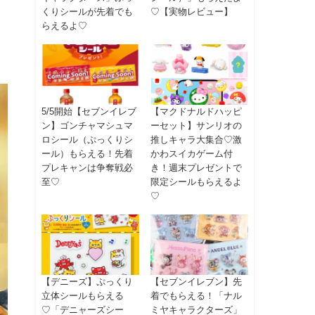
くりシールが先着でも
♡【実物レビュー】
らえるよ♡
5/5開始【セブンイレブ
【マクドナルドハッピ
ン】ゴンチャマシュマ
ーセット】サンリオの
ロシール（ぷっくりシ
推しキャラ大集合♡激
ール）もらえる！先着
かわスイカゲーム付
プレキャンは争奪戦必
き！週末プレゼントで
至♡
限定シールもらえるよ
♡
【デニーズ】ぷっくり
【セブンイレブン】先
立体シールもらえる
着でもらえる！「ナル
♡「デニャーズシー
ミヤキャラクターズ」