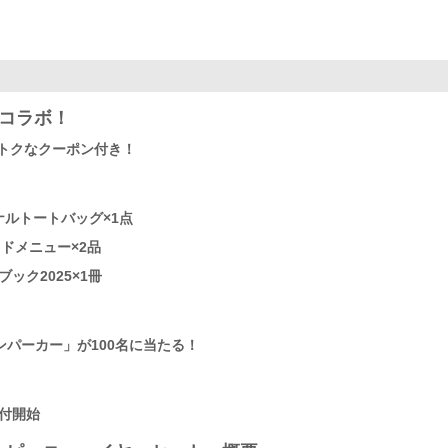
とコラボ！
トクなクーポン付き！
ジナルトートバッグ×1点
イドメニュー×2品
ック2025×1冊
インパーカー」が100名に当たる！
受付開始