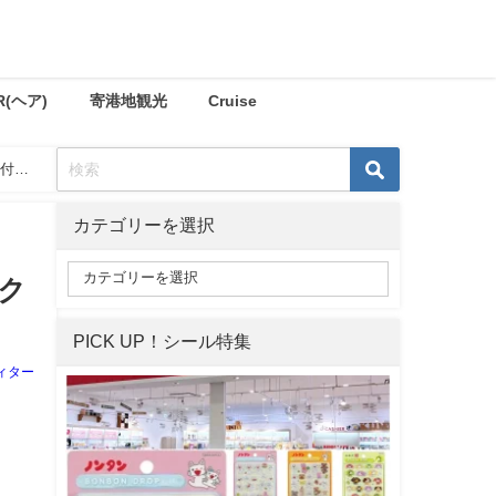
R(ヘア)
寄港地観光
Cruise
ン付
カテゴリーを選択
ク
PICK UP！シール特集
ィター