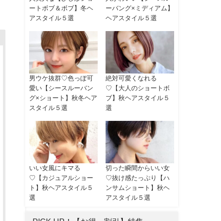
ートボブ＆ボブ】冬ヘ
ーバング×ミディアム】
アスタイル５選
ヘアスタイル５選
男ウケ抜群♡色っぽ可
絶対可愛くなれる
愛い【シースルーバン
♡【大人のショートボ
グ×ショート】秋冬ヘア
ブ】秋ヘアスタイル５
スタイル５選
選
いい女風にキマる
切った瞬間からいい女
♡【カジュアルショー
♡抜け感たっぷり【ハ
ト】秋ヘアスタイル５
ンサムショート】秋ヘ
選
アスタイル５選