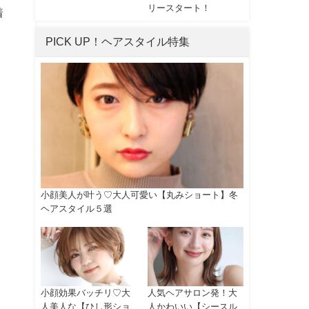
リースタート！
着
PICK UP！ヘアスタイル特集
小顔美人が叶う♡大人可愛い【丸みショート】冬
ヘアスタイル５選
小顔効果バッチリ♡大
人気ヘアサロン発！大
人美人な【ひし形ショ
人かわいい【シースル