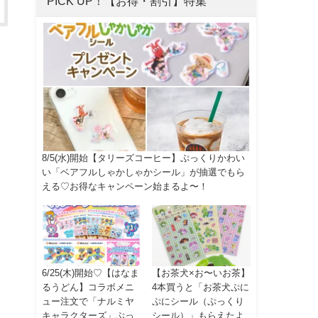
PICK UP！【お得・割引】特集
8/5(水)開始【タリーズコーヒー】ぷっくりかわい
い「ベアフルしゃかしゃかシール」が抽選でもら
える♡お得なキャンペーン始まるよ〜！
6/25(木)開始♡【はなま
【お茶犬×お〜いお茶】
るうどん】コラボメニ
4本買うと「お茶犬ぷに
ュー注文で「ナルミヤ
ぷにシール（ぷっくり
キャラクターズ」ぷっ
シール）」もらえたよ