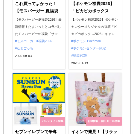
これ買ってよかった！
【ポケモン福袋2026】
【モスバーガー 夏福袋
「ピカピカボックス
2026】たまごっちグッズ
2026」キャンセル分の再
【モスバーガー夏福袋2026】最
【ポケモン福袋2026】ポケモン
が実質無料！おトクでか
販きたー♡ポケセンオン
新情報！たまごっちとコラボし
センターオリジナルの福箱「ピ
わいい中身を大公開♡
ラインで抽選販売スター
たモスバーガーの福袋「サマー
カピカボックス2026」キャンセ
ト！
ラッキーバッグ」！予約購入で
モスバーガー
福袋2026
ル分の再販が決定！2026年1月
ポケモン Pokémon
ゲットしましたので詳しくレポ
たまごっち
13日(火)10時00分〜2026年1月
ポケモンセンター限定
します。販売相当額のお食事券
16日(金)16時59分の期間中、ポ
福袋2026
2026-08-03
入りで、“夏の福袋”でしか手に
ケモンセンターオンラインで、
2026-01-13
入らないたまごっちグッズは実
抽選販売の応募を受け付けてい
質無料！超おトクな福袋の中身
るので、ぜひチェックしてみて
をレジェンドライターがオリジ
ください☆...
ナル写真つきで詳しくご紹
介。...
バレンタイン特集
お得情報・割引セール特集
セブンイレブンで争奪
イオンで発見！【リラッ