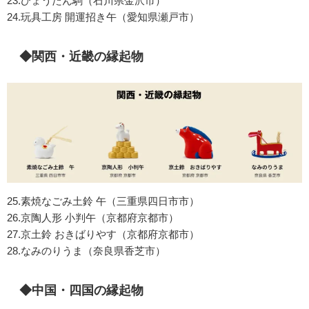
23.ひょうたん駒（石川県金沢市）
24.玩具工房 開運招き午（愛知県瀬戸市）
◆関西・近畿の縁起物
25.素焼なごみ土鈴 午（三重県四日市市）
26.京陶人形 小判午（京都府京都市）
27.京土鈴 おきばりやす（京都府京都市）
28.なみのりうま（奈良県香芝市）
◆中国・四国の縁起物