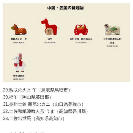
29.鳥取のえと 午（鳥取県鳥取市）
30.福午（岡山県英田郡）
31.長州土鈴 断厄のカニ（山口県美祢市）
32.土佐和紙漆喰人形 うま（高知県吾川郡）
33.土佐出世馬（高知県高知市）