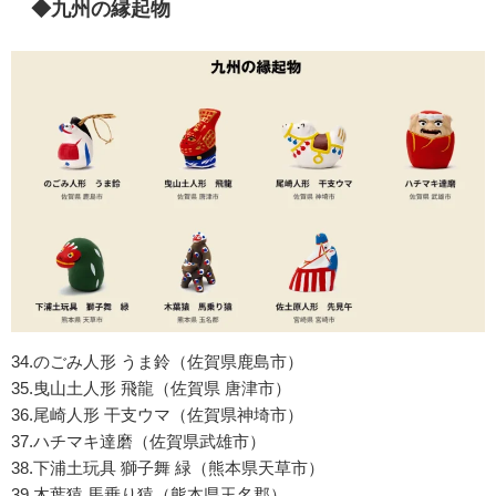
◆九州の縁起物
34.のごみ人形 うま鈴（佐賀県鹿島市）
35.曳山土人形 飛龍（佐賀県 唐津市）
36.尾崎人形 干支ウマ（佐賀県神埼市）
37.ハチマキ達磨（佐賀県武雄市）
38.下浦土玩具 獅子舞 緑（熊本県天草市）
39.木葉猿 馬乗り猿（熊本県玉名郡）