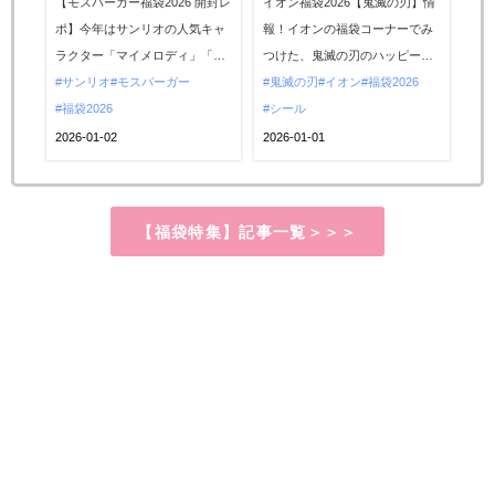
【モスバーガー福袋2026 開封レ
イオン福袋2026【鬼滅の刃】情
ロミのコラボグッズが可
ッグが1000円は大優勝！
ポ】今年はサンリオの人気キャ
報！イオンの福袋コーナーでみ
愛すぎた♡お得すぎる中
お得な中身を大公開！
ラクター「マイメロディ」「ク
つけた、鬼滅の刃のハッピーバ
身を大公開！
ロミ」とコラボレーション。描
サンリオ
モスバーガー
ッグをご紹介。シールバッグや
鬼滅の刃
イオン
福袋2026
き起こしデザインの可愛いグッ
福袋2026
迷路、パズルなどを詰め込ん
シール
ズが実質無料になるお得な福袋
だ、サンスター文具のお得なセ
2026-01-02
2026-01-01
は、先行予約も早期終了となる
ット。鬼滅の刃ファンへのプレ
ほどの人気ぶり。一部のモスバ
ゼントにもぴったりですので、
ーガー店舗では初売りにも登場
イオンでめぐり逢えたらチェッ
【福袋特集】記事一覧＞＞＞
しますので、出会えたらチェッ
クしてみてください。...
クしてみてください。...