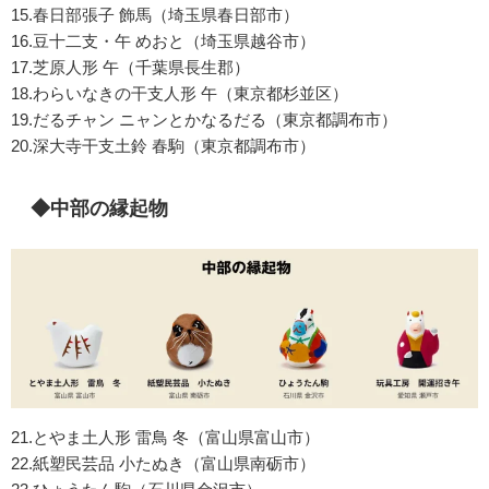
15.春日部張子 飾馬（埼玉県春日部市）
16.豆十二支・午 めおと（埼玉県越谷市）
17.芝原人形 午（千葉県長生郡）
18.わらいなきの干支人形 午（東京都杉並区）
19.だるチャン ニャンとかなるだる（東京都調布市）
20.深大寺干支土鈴 春駒（東京都調布市）
◆中部の縁起物
21.とやま土人形 雷鳥 冬（富山県富山市）
22.紙塑民芸品 小たぬき（富山県南砺市）