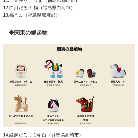
11.三春張り子 うま（福島県郡山市）
12.白河だるま 梅（福島県白河市）
13.福うま（福島県耶麻郡）
◆関東の縁起物
14.縁起だるま 1号 白（群馬県高崎市）