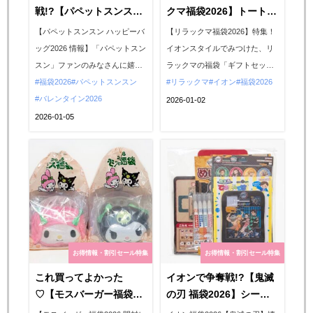
戦!?【パペットスンス
クマ福袋2026】トートバ
ン】ハッピーバッグが1
ッグ付き豪華4点セット
【パペットスンスン ハッピーバ
【リラックマ福袋2026】特集！
月9日(金)より順次発売！
が奇跡の1000円！気にな
ッグ2026 情報】「パペットスン
イオンスタイルでみつけた、リ
スンスン＆ノンノンの限
る中身を大公開♡
スン」ファンのみなさんに嬉し
ラックマの福袋「ギフトセット
定グッズ入り♡
いニュース！2026年1月9日(金)
福袋2026
パペットスンスン
リラックマ」をご紹介します。
リラックマ
イオン
福袋2026
から、全国のセブンイレブン店
バレンタイン2026
リラックマの豪華4点セットが驚
2026-01-02
舗（一部店舗を除く）で、パペ
きの1000円で販売されていまし
2026-01-05
ットスンスンのハッピーバッグ
たので、ぜひチェックしてみて
「PUPPET SUNSUN Happy
ください。...
Bag」が発売されます！パペッ
トスンスンの限定グッズとお菓
子が入っ...
お得情報・割引セール特集
お得情報・割引セール特集
これ買ってよかった
イオンで争奪戦!?【鬼滅
♡【モスバーガー福袋
の刃 福袋2026】シール
2026】マイメロディ＆ク
がいっぱいのハッピーバ