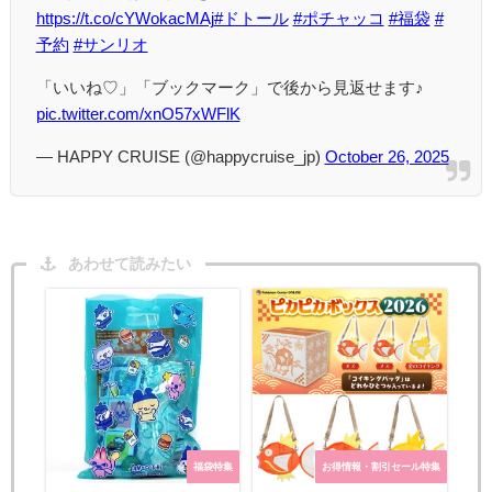
https://t.co/cYWokacMAj
#ドトール
#ポチャッコ
#福袋
#
予約
#サンリオ
「いいね♡」「ブックマーク」で後から見返せます♪
pic.twitter.com/xnO57xWFlK
— HAPPY CRUISE (@happycruise_jp)
October 26, 2025
あわせて読みたい
福袋特集
お得情報・割引セール特集