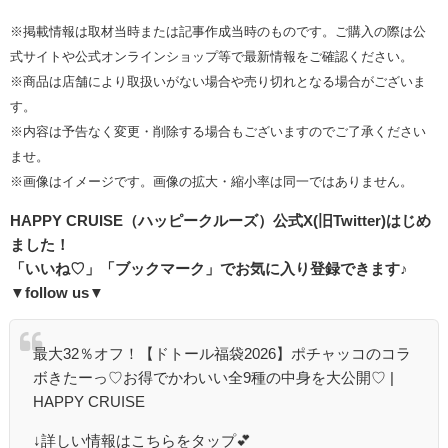
※掲載情報は取材当時または記事作成当時のものです。ご購入の際は公
式サイトや公式オンラインショップ等で最新情報をご確認ください。
※商品は店舗により取扱いがない場合や売り切れとなる場合がございま
す。
※内容は予告なく変更・削除する場合もございますのでご了承ください
ませ。
※画像はイメージです。画像の拡大・縮小率は同一ではありません。
HAPPY CRUISE（ハッピークルーズ）
公式
X(
旧
Twitter)
はじめ
ました！
「いいね♡」「ブックマーク」でお気に入り登録できます♪
▼follow us▼
最大32％オフ！【ドトール福袋2026】ポチャッコのコラ
ボきたーっ♡お得でかわいい全9種の中身を大公開♡ |
HAPPY CRUISE
↓詳しい情報はこちらをタップ💕