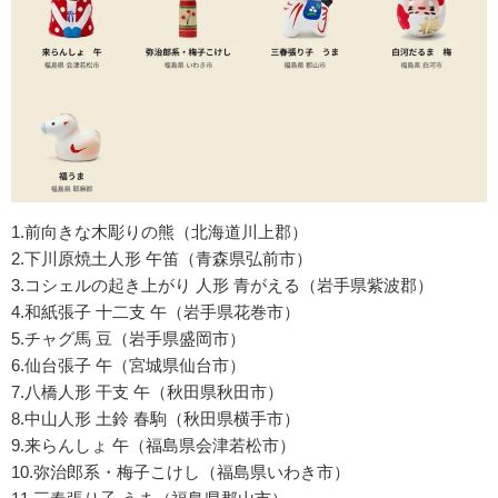
1.前向きな木彫りの熊（北海道川上郡）
2.下川原焼土人形 午笛（青森県弘前市）
3.コシェルの起き上がり 人形 青がえる（岩手県紫波郡）
4.和紙張子 十二支 午（岩手県花巻市）
5.チャグ馬 豆（岩手県盛岡市）
6.仙台張子 午（宮城県仙台市）
7.八橋人形 干支 午（秋田県秋田市）
8.中山人形 土鈴 春駒（秋田県横手市）
9.来らんしょ 午（福島県会津若松市）
10.弥治郎系・梅子こけし（福島県いわき市）