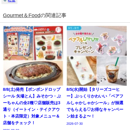
松屋
Gourmet＆Food
の関連記事
8/8(土)発売【ボンボンドロップ
8/5(水)開始【タリーズコーヒ
シール 矢場とん】みそかつ・ぶ
ー】ぷっくりかわいい「ベアフ
ーちゃんの全2種♡店舗販売は3
ルしゃかしゃかシール」が抽選
通り（イートイン・テイクアウ
でもらえる♡お得なキャンペー
ト・本店限定）対象メニュー＆
ン始まるよ〜！
店舗をチェック！
2026-07-30