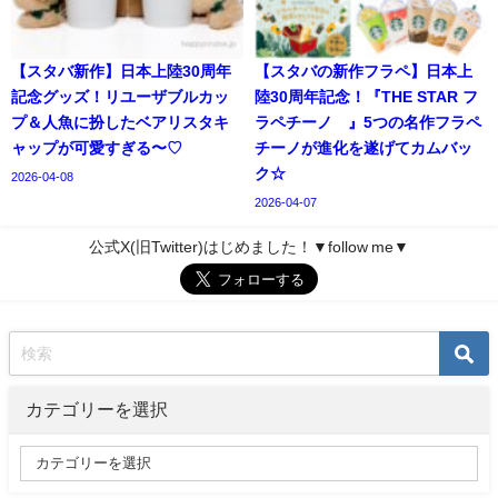
【スタバ新作】日本上陸30周年
【スタバの新作フラペ】日本上
記念グッズ！リユーザブルカッ
陸30周年記念！『THE STAR フ
プ＆人魚に扮したベアリスタキ
ラペチーノ®』5つの名作フラペ
ャップが可愛すぎる〜♡
チーノが進化を遂げてカムバッ
ク☆
2026-04-08
2026-04-07
公式X(旧Twitter)はじめました！▼follow me▼
カテゴリーを選択