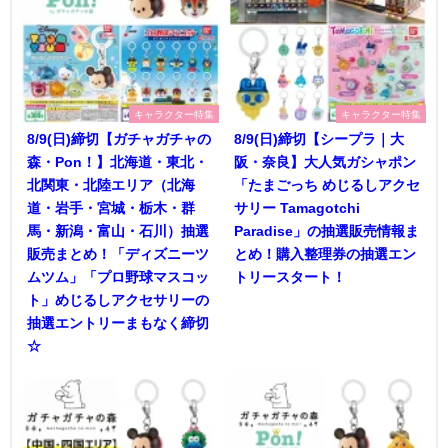
キャラクター特集
キャラクター特集
8/9(日)締切【ガチャガチャの
8/9(日)締切【シープラ｜大
森・Pon！】北海道・東北・
阪・奈良】大人気ガシャポン
北関東・北陸エリア（北海
「たまごっち めじるしアクセ
道・岩手・宮城・栃木・群
サリー Tamagotchi
馬・新潟・富山・石川）抽選
Paradise」の抽選販売情報ま
販売まとめ！「ディズニーツ
とめ！購入整理券の抽選エン
ムツム」「プロ野球マスコッ
トリースタート！
ト」めじるしアクセサリーの
抽選エントリーまもなく締切
☆