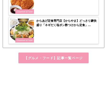
で登場！
Gourmet＆Food
からあげ定食専門店【からやま】どっさり豪快
盛り「ネギだく塩ポン酢つけから定食」
8/23(金)登場！
Gourmet＆Food
【グルメ・フード】記事一覧ページ