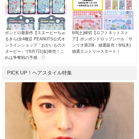
ボンドロ最新作【スヌーピーちゅ
8/8(土)締切【ロフトネットスト
るきら(全4種)】PEANUTS公式オ
ア】ボンボンドロップシール「サ
ンラインショップ「おかいものス
ンリオ第2弾」抽選販売！8/6(木)
ヌーピー」で8月7日(金)発売！こ
抽選エントリースタート！
れは争奪戦の予感…♡
PICK UP！ヘアスタイル特集