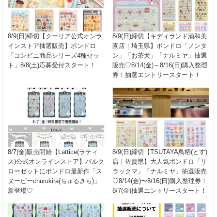
8/9(日)締切【クーリア公式オンラ
8/9(日)締切【キディランド浦和美
インストア抽選販売】ボンドロ
園店｜埼玉県】ボンドロ「ノンタ
「コンビニ商品シリーズ4種セッ
ン」「お茶犬」「ナルミヤ」抽選
ト」8/8(土)応募受付スタート！
販売♡8/14(金)～8/16(日)購入整理
券！抽選エントリースタート！
8/7(金)販売開始【Lattice(ラティ
8/9(日)締切【TSUTAYA鳥栖(とす)
ス)公式オンラインストア】パルク
店｜佐賀県】大人気ボンドロ「リ
ローゼットにボンドロ最新作「ス
ラックマ」「ナルミヤ」抽選販売
ヌーピーchurukira(ちゅるきら)」
♡8/14(金)〜8/16(日)購入整理券！
新登場♡
8/7(金)抽選エントリースタート！