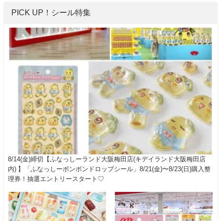
PICK UP！シール特集
8/14(金)締切【ふなっしーランド大阪梅田店(キデイランド大阪梅田店
内) 】「ふなっしーボンボンドロップシール」8/21(金)〜8/23(日)購入整
理券！抽選エントリースタート♡