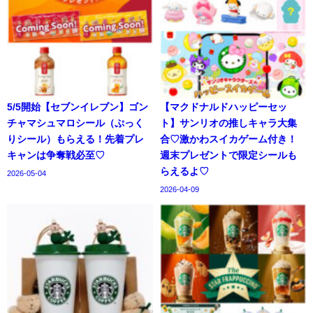
5/5開始【セブンイレブン】ゴン
【マクドナルドハッピーセッ
チャマシュマロシール（ぷっく
ト】サンリオの推しキャラ大集
りシール）もらえる！先着プレ
合♡激かわスイカゲーム付き！
キャンは争奪戦必至♡
週末プレゼントで限定シールも
らえるよ♡
2026-05-04
2026-04-09