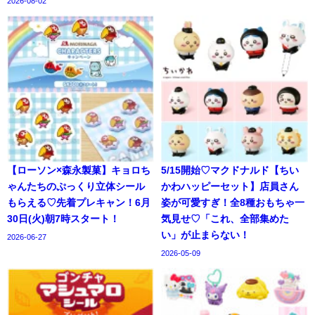
2026-08-02
【ローソン×森永製菓】キョロち
5/15開始♡マクドナルド【ちい
ゃんたちのぷっくり立体シール
かわハッピーセット】店員さん
もらえる♡先着プレキャン！6月
姿が可愛すぎ！全8種おもちゃ一
30日(火)朝7時スタート！
気見せ♡「これ、全部集めた
い」が止まらない！
2026-06-27
2026-05-09