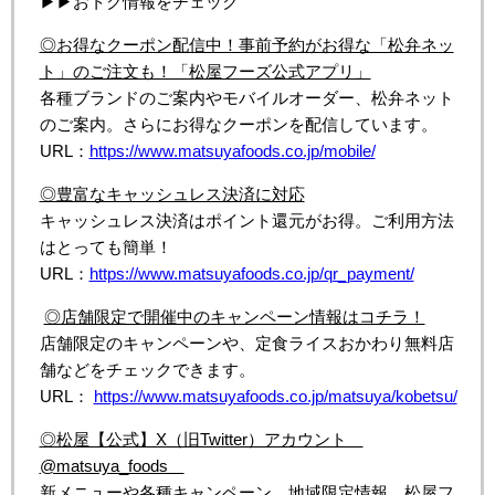
▶▶おトク情報をチェック
◎お得なクーポン配信中！事前予約がお得な「松弁ネッ
ト」のご注文も！「松屋フーズ公式アプリ」
各種ブランドのご案内やモバイルオーダー、松弁ネット
のご案内。さらにお得なクーポンを配信しています。
URL：
https://www.matsuyafoods.co.jp/mobile/
◎豊富なキャッシュレス決済に対応
キャッシュレス決済はポイント還元がお得。ご利用方法
はとっても簡単！
URL：
https://www.matsuyafoods.co.jp/qr_payment/
◎店舗限定で開催中のキャンペーン情報はコチラ！
店舗限定のキャンペーンや、定食ライスおかわり無料店
舗などをチェックできます。
URL：
https://www.matsuyafoods.co.jp/matsuya/kobetsu/
◎松屋【公式】X（旧Twitter）アカウント
@matsuya_foods
新メニューや各種キャンペーン、地域限定情報、松屋フ