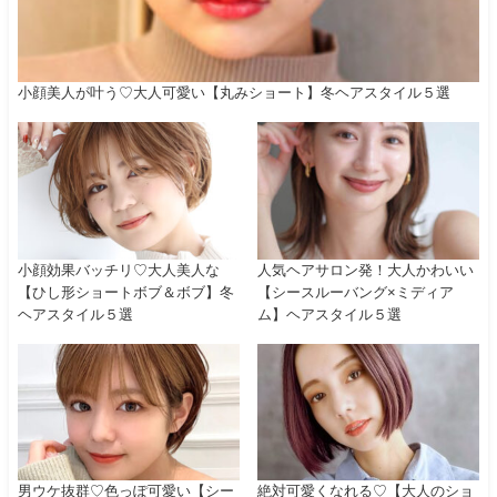
小顔美人が叶う♡大人可愛い【丸みショート】冬ヘアスタイル５選
小顔効果バッチリ♡大人美人な
人気ヘアサロン発！大人かわいい
【ひし形ショートボブ＆ボブ】冬
【シースルーバング×ミディア
ヘアスタイル５選
ム】ヘアスタイル５選
男ウケ抜群♡色っぽ可愛い【シー
絶対可愛くなれる♡【大人のショ