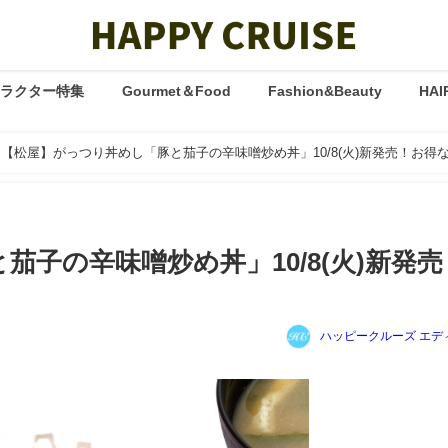
ャラクター特集
Gourmet＆Food
Fashion&Beauty
HAI
【松屋】がっつり丼めし「豚と茄子の辛味噌炒め丼」10/8(火)新発売！お得
子の辛味噌炒め丼」10/8(火)新発売
ハッピークルーズ エデ