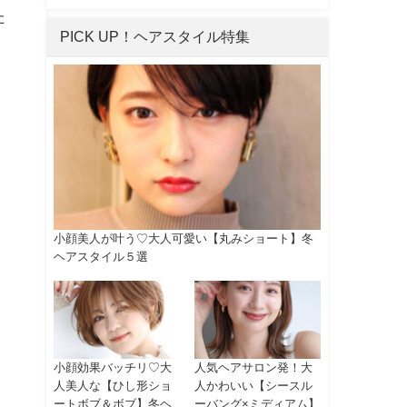
た
PICK UP！ヘアスタイル特集
小顔美人が叶う♡大人可愛い【丸みショート】冬
ヘアスタイル５選
小顔効果バッチリ♡大
人気ヘアサロン発！大
人美人な【ひし形ショ
人かわいい【シースル
ートボブ＆ボブ】冬ヘ
ーバング×ミディアム】