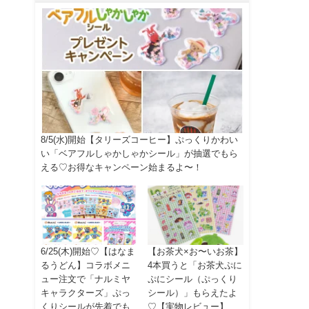
8/5(水)開始【タリーズコーヒー】ぷっくりかわい
い「ベアフルしゃかしゃかシール」が抽選でもら
える♡お得なキャンペーン始まるよ〜！
6/25(木)開始♡【はなま
【お茶犬×お〜いお茶】
るうどん】コラボメニ
4本買うと「お茶犬ぷに
ュー注文で「ナルミヤ
ぷにシール（ぷっくり
キャラクターズ」ぷっ
シール）」もらえたよ
くりシールが先着でも
♡【実物レビュー】