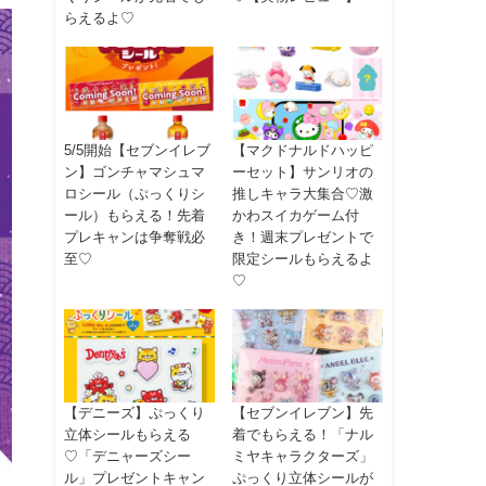
らえるよ♡
5/5開始【セブンイレブ
【マクドナルドハッピ
ン】ゴンチャマシュマ
ーセット】サンリオの
ロシール（ぷっくりシ
推しキャラ大集合♡激
ール）もらえる！先着
かわスイカゲーム付
プレキャンは争奪戦必
き！週末プレゼントで
至♡
限定シールもらえるよ
♡
【デニーズ】ぷっくり
【セブンイレブン】先
立体シールもらえる
着でもらえる！「ナル
♡「デニャーズシー
ミヤキャラクターズ」
ル」プレゼントキャン
ぷっくり立体シールが