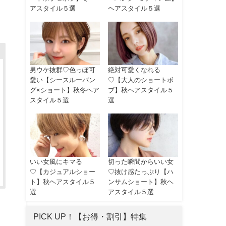
アスタイル５選
ヘアスタイル５選
男ウケ抜群♡色っぽ可
絶対可愛くなれる
愛い【シースルーバン
♡【大人のショートボ
グ×ショート】秋冬ヘア
ブ】秋ヘアスタイル５
スタイル５選
選
いい女風にキマる
切った瞬間からいい女
♡【カジュアルショー
♡抜け感たっぷり【ハ
ト】秋ヘアスタイル５
ンサムショート】秋ヘ
選
アスタイル５選
PICK UP！【お得・割引】特集