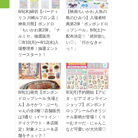
8/6(木)締切【パーティ
【映画ちいかわ 人魚の
リコ 川崎ルフロン店｜
島のひみつ】入場者特
神奈川県】ボンドロ
典第2弾「ボンボンドロ
「ちいかわ第2弾」「ナ
ップシール」8/8(土)〜
ルミヤ」抽選販売
配布決定！「絶対欲し
♡8/10(月)〜8/12(水)入
い♡」「行かなきゃ
場整理券！抽選エント
っ！」
リースタート！
8/8(土)発売【ボンボン
8/3(月)予約開始【アピ
ドロップシール 矢場と
タ・ピアゴ オンライン
ん】みそかつ・ぶーち
ショップ】ボンボンド
ゃんの全2種♡店舗販売
ロップシールのオリジ
は3通り（イートイン・
ナル新柄が登場！くり
テイクアウト・本店限
ーむそーだ・にゃんこ
定）対象メニュー＆店
など可愛いが大渋滞♡
舗をチェック！