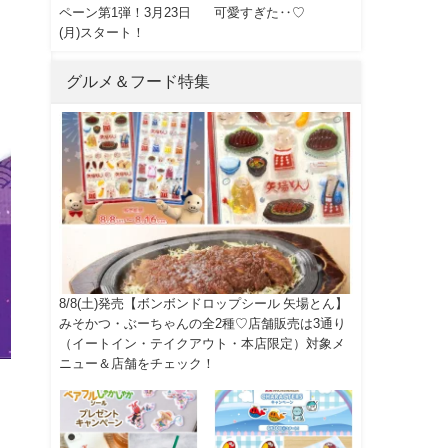
ペーン第1弾！3月23日
可愛すぎた‥♡
(月)スタート！
グルメ＆フード特集
8/8(土)発売【ボンボンドロップシール 矢場とん】
みそかつ・ぶーちゃんの全2種♡店舗販売は3通り
（イートイン・テイクアウト・本店限定）対象メ
ニュー＆店舗をチェック！