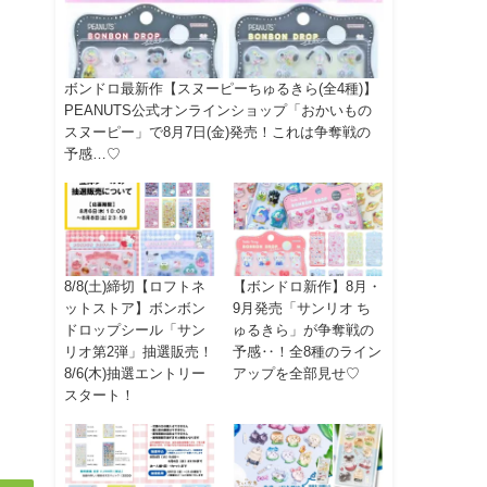
ボンドロ最新作【スヌーピーちゅるきら(全4種)】
PEANUTS公式オンラインショップ「おかいもの
スヌーピー」で8月7日(金)発売！これは争奪戦の
予感…♡
8/8(土)締切【ロフトネ
【ボンドロ新作】8月・
ットストア】ボンボン
9月発売「サンリオ ち
ドロップシール「サン
ゅるきら」が争奪戦の
リオ第2弾」抽選販売！
予感‥！全8種のライン
8/6(木)抽選エントリー
アップを全部見せ♡
スタート！