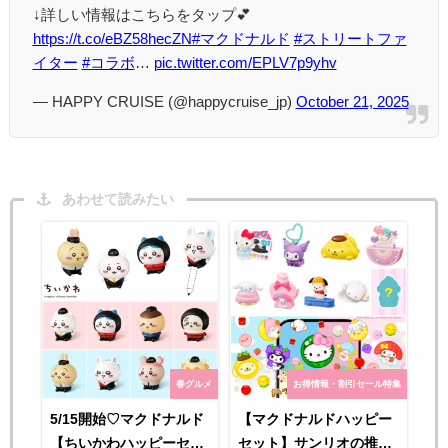
↓詳しい情報はこちらをタップ💕
https://t.co/eBZ58hecZN
#マクドナルド
#ストリートファ
イター
#コラボ
…
pic.twitter.com/EPLV7p9yhv
— HAPPY CRUISE (@happycruise_jp)
October 21, 2025
あわせて読みたい
春グルメ
お得情報・割引セール特集
5/15開始♡マクドナルド
【マクドナルドハッピー
【ちいかわハッピーセッ
セット】サンリオの推し