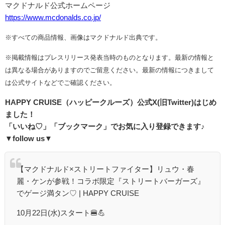
マクドナルド公式ホームページ
https://www.mcdonalds.co.jp/
※すべての商品情報、画像はマクドナルド出典です。
※掲載情報はプレスリリース発表当時のものとなります。最新の情報と
は異なる場合がありますのでご留意ください。最新の情報につきまして
は公式サイトなどでご確認ください。
HAPPY CRUISE（ハッピークルーズ）
公式
X(
旧
Twitter)
はじめ
ました！
「いいね♡」「ブックマーク」でお気に入り登録できます♪
▼follow us▼
【マクドナルド×ストリートファイター】リュウ・春
麗・ケンが参戦！コラボ限定『ストリートバーガーズ』
でゲージ満タン♡ | HAPPY CRUISE
10月22日(水)スタート🍔💪