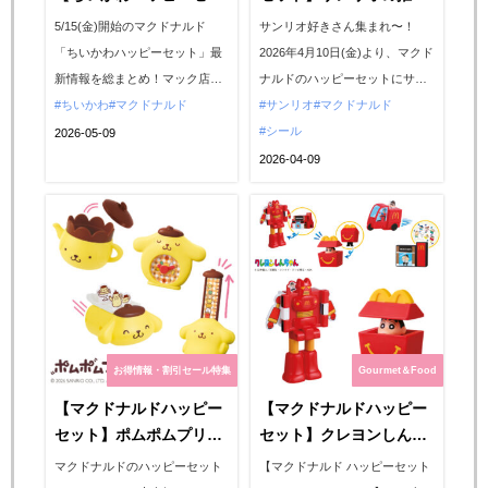
ト】店員さん姿が可愛す
キャラ大集合♡激かわス
5/15(金)開始のマクドナルド
サンリオ好きさん集まれ〜！
ぎ！全8種おもちゃ一気
イカゲーム付き！週末プ
「ちいかわハッピーセット」最
2026年4月10日(金)より、マクド
見せ♡「これ、全部集め
レゼントで限定シールも
新情報を総まとめ！マック店員
ナルドのハッピーセットにサン
たい」が止まらない！
らえるよ♡
姿の限定フィギュアは全8種。第
ちいかわ
マクドナルド
リオキャラクターズが期間限定
サンリオ
マクドナルド
1弾・第2弾の販売期間スケジュ
で登場♡ハローキティやシナモ
シール
2026-05-09
ールや、初日の購入に必須な
ロールなど、推しキャラのおも
2026-04-09
「アプリ購入券」の注意点まで
ちゃが大集合します。今回はス
徹底解説。全種類コンプリート
マホで遊べる「激かわスイカゲ
したいファン必見の内容で
ーム」付き！さらに、シール好
す。...
きさん必見の週末限定プレゼン
トも見逃せません♪親子で楽しめ
る...
お得情報・割引セール特集
Gourmet＆Food
【マクドナルドハッピー
【マクドナルドハッピー
セット】ポムポムプリン
セット】クレヨンしんち
が笑顔になる♡ダンスゲ
ゃんワールド炸裂！遊ん
マクドナルドのハッピーセット
【マクドナルド ハッピーセット
ーム付き！おもちゃ全6
で楽しいおもちゃ登場！