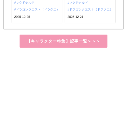
♡
ト」とマクドナルドがコラボレ
マクドナルド
クドナルドがコラボレーショ
マクドナルド
ーション。第1弾の限定フィギュ
ドラゴンクエスト（ドラクエ）
ン。スライムの中からマクドナ
ドラゴンクエスト（ドラクエ）
アに続き、第2弾として“ドラク
ルドの人気キャラクターのスラ
2025-12-25
2025-12-21
エバーガー”が登場します♡ 勇
イムが出てくる、マトリョーシ
者の剣をイメージした特別バン
カ風デザインの限定フィギュア
ズのバーガー3種と、スライムを
「スライム in スライム」が誕
【キャラクター特集】記事一覧＞＞＞
思わせる爽やかドリンク2種がラ
生！12月18日(木)14:00から、マ
インアップ。見た目の可...
クドナルド公式アプ...