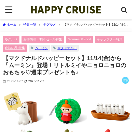
ホーム
特集一覧
冬グルメ
【マクドナルドハッピーセット】11/14(金)か
ら『ムーミン』登場！リトルミイやニョロニョロのおもちゃ♡週末プレゼントも♪
冬グルメ
お得情報・割引セール特集
Gourmet＆Food
キャラクター特集
食欲の秋 特集
ムーミン
マクドナルド
【マクドナルドハッピーセット】11/14(金)から
『ムーミン』登場！リトルミイやニョロニョロの
おもちゃ♡週末プレゼントも♪
2025-11-07
2025-11-07