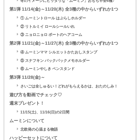
冬のイメージにピッタリな「ムーミン」おもちゃ全6種♪
第1弾 11/14(金)～11/20(木) 全3種の中からいずれか1つ
① ムーミントロール はぶらしホルダー
② リトルミイ ロールシールいれ
③ ニョロニョロ ボートのヘアコーム
第2弾 11/21(金)～11/27(木) 全3種の中からいずれか1つ
④ ムーミンママ シルエットかたおしスタンプ
⑤ スナフキン バックパックメモホルダー
⑥ ムーミンやしき ペンスタンド
第3弾 11/28(金)～
さいごは全しゅるい！どれがもらえるかは、おたのしみ！
遊び方を動画でチェック♡
週末プレゼント！
11/15(土)、11/16(日)の2日間
ムーミンについて
北欧発の心温まる物語
ハッピーセットについて