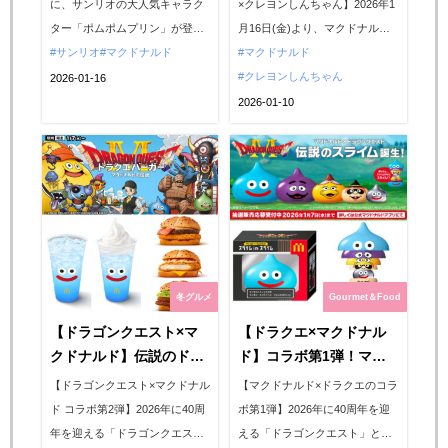
に、サンリオの大人気キャラク
×クレヨンしんちゃん】2026年1
種がかわいすぎっ♡
2026年1月16日(金)〜ス
ター「ポムポムプリン」が登
月16日(金)より、マクドナルド
タート！
場！小物入れや文具など、毎日
サンリオ
マクドナルド
のハッピーセットに「クレヨン
マクドナルド
の生活に寄り添う“使えるおもち
しんちゃん」が期間限定で登
クレヨンしんちゃん
2026-01-16
ゃ”が全6種ラインアップ。見た
場！マクドナルドモチーフとし
2026-01-10
目の可愛さはもちろん、遊びな
んちゃんの世界観がぎゅっと詰
がら学べる工夫もたっぷりで
まった、遊んで楽しい全6種類の
す。ポムポムプリン好きさんや
おもちゃがラインアップ。第1
子育てママ＆パパさんにも嬉し
弾・第2弾・第3弾のスケジュー
い、ハッピーセット ポムポムプ
ルや、各アイテムの魅力を一...
リンの魅力...
冬グルメ
Gourmet＆Food
【ドラゴンクエスト×マ
【ドラクエ×マクドナル
クドナルド】伝説のドラ
ド】コラボ第1弾！マト
クエバーガー誕生！勇者
リョーシカ風フィギュア
【ドラゴンクエスト×マクドナル
【マクドナルド×ドラクエのコラ
の剣バンズ！スライムド
『伝説のスライムinスラ
ド コラボ第2弾】2026年に40周
ボ第1弾】2026年に40周年を迎
リンクも♪
イム』抽選販売きたーっ
年を迎える「ドラゴンクエス
える「ドラゴンクエスト」とマ