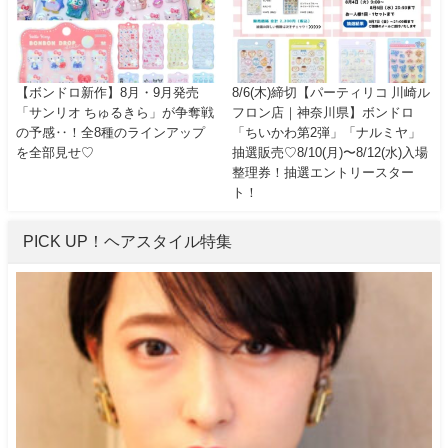
【ボンドロ新作】8月・9月発売
8/6(木)締切【パーティリコ 川崎ル
「サンリオ ちゅるきら」が争奪戦
フロン店｜神奈川県】ボンドロ
の予感‥！全8種のラインアップ
「ちいかわ第2弾」「ナルミヤ」
を全部見せ♡
抽選販売♡8/10(月)〜8/12(水)入場
整理券！抽選エントリースター
ト！
PICK UP！ヘアスタイル特集