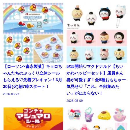
【ローソン×森永製菓】キョロち
5/15開始♡マクドナルド【ちい
ゃんたちのぷっくり立体シール
かわハッピーセット】店員さん
もらえる♡先着プレキャン！6月
姿が可愛すぎ！全8種おもちゃ一
30日(火)朝7時スタート！
気見せ♡「これ、全部集めた
い」が止まらない！
2026-06-27
2026-05-09