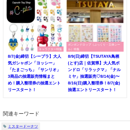
ボンボンドロップ（ぷっくり・立体シー
キャラクター特集
ル）特集
8/7(金)締切【シープラ】大人
8/9(日)締切【TSUTAYA鳥栖
気ガシャポン「ヨッシー」
(とす)店｜佐賀県】大人気ボ
「たまごっち」「サンリオ」
ンドロ「リラックマ」「ナル
3商品の抽選販売情報まと
ミヤ」抽選販売♡8/14(金)〜
め！購入整理券の抽選エント
8/16(日)購入整理券！8/7(金)
リースタート！
抽選エントリースタート！
関連キーワード
ミスタードーナツ