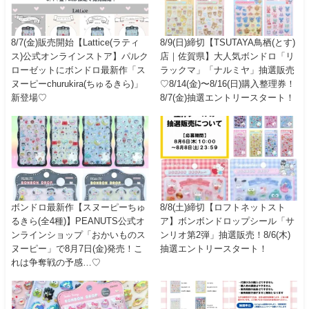
8/7(金)販売開始【Lattice(ラティ
8/9(日)締切【TSUTAYA鳥栖(とす)
ス)公式オンラインストア】パルク
店｜佐賀県】大人気ボンドロ「リ
ローゼットにボンドロ最新作「ス
ラックマ」「ナルミヤ」抽選販売
ヌーピーchurukira(ちゅるきら)」
♡8/14(金)〜8/16(日)購入整理券！
新登場♡
8/7(金)抽選エントリースタート！
ボンドロ最新作【スヌーピーちゅ
8/8(土)締切【ロフトネットスト
るきら(全4種)】PEANUTS公式オ
ア】ボンボンドロップシール「サ
ンラインショップ「おかいものス
ンリオ第2弾」抽選販売！8/6(木)
ヌーピー」で8月7日(金)発売！こ
抽選エントリースタート！
れは争奪戦の予感…♡