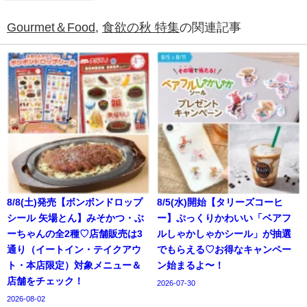
Gourmet＆Food
,
食欲の秋 特集
の関連記事
8/8(土)発売【ボンボンドロップ
8/5(水)開始【タリーズコーヒ
シール 矢場とん】みそかつ・ぶ
ー】ぷっくりかわいい「ベアフ
ーちゃんの全2種♡店舗販売は3
ルしゃかしゃかシール」が抽選
通り（イートイン・テイクアウ
でもらえる♡お得なキャンペー
ト・本店限定）対象メニュー＆
ン始まるよ〜！
店舗をチェック！
2026-07-30
2026-08-02