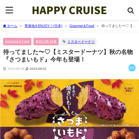
ホーム
寄港地をENJOY！(日本)
Gourmet＆Food
待ってました〜♡【ミ
スタードーナツ】秋の名物『さつまいもド』今年も登場！
Gourmet＆Food
食欲の秋 特集
ミスタードーナツ
待ってました〜♡【ミスタードーナツ】秋の名物
『さつまいもド』今年も登場！
2023-08-28
2023-09-02