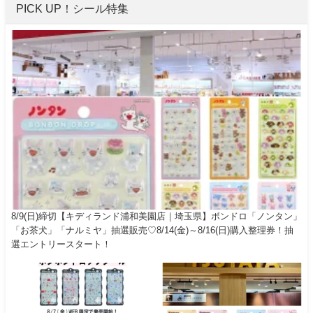
PICK UP！シール特集
8/9(日)締切【キディランド浦和美園店｜埼玉県】ボンドロ「ノンタン」
「お茶犬」「ナルミヤ」抽選販売♡8/14(金)～8/16(日)購入整理券！抽
選エントリースタート！