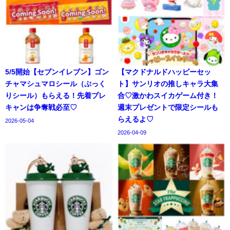
5/5開始【セブンイレブン】ゴン
【マクドナルドハッピーセッ
チャマシュマロシール（ぷっく
ト】サンリオの推しキャラ大集
りシール）もらえる！先着プレ
合♡激かわスイカゲーム付き！
キャンは争奪戦必至♡
週末プレゼントで限定シールも
らえるよ♡
2026-05-04
2026-04-09