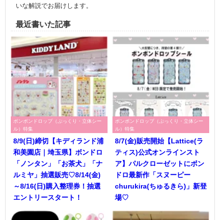
いな解説でお届けします。
最近書いた記事
ボンボンドロップ（ぷっくり・立体シー
ボンボンドロップ（ぷっくり・立体シー
ル）特集
ル）特集
8/9(日)締切【キディランド浦
8/7(金)販売開始【Lattice(ラ
和美園店｜埼玉県】ボンドロ
ティス)公式オンラインスト
「ノンタン」「お茶犬」「ナ
ア】パルクローゼットにボン
ルミヤ」抽選販売♡8/14(金)
ドロ最新作「スヌーピー
～8/16(日)購入整理券！抽選
churukira(ちゅるきら)」新登
エントリースタート！
場♡