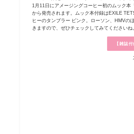
1
月
11
日にアメージングコーヒー初のムック本
から発売されます。ムック本付録は
EXILE TE
ヒーのタンブラー
ピンク。ローソン、
HMV
の
きますので、ぜひチェックしてみてくださいね
【雑誌付