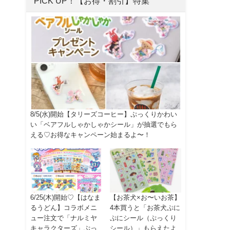
PICK UP！【お得・割引】特集
8/5(水)開始【タリーズコーヒー】ぷっくりかわい
い「ベアフルしゃかしゃかシール」が抽選でもら
える♡お得なキャンペーン始まるよ〜！
6/25(木)開始♡【はなま
【お茶犬×お〜いお茶】
るうどん】コラボメニ
4本買うと「お茶犬ぷに
ュー注文で「ナルミヤ
ぷにシール（ぷっくり
キャラクターズ」ぷっ
シール）」もらえたよ