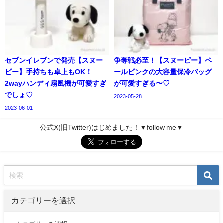
セブンイレブンで発売【スヌー
争奪戦必至！【スヌーピー】ペ
ピー】手持ちも卓上もOK！
ールピンクの大容量保冷バッグ
2wayハンディ扇風機が可愛すぎ
が可愛すぎる〜♡
でしょ♡
2023-05-28
2023-06-01
公式X(旧Twitter)はじめました！▼follow me▼
カテゴリーを選択