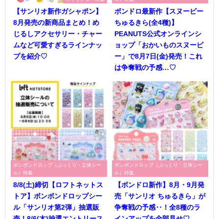
【サンリオ新作ガシャポン】
ボンドロ最新作【スヌーピー
8月発売の新商品まとめ！め
ちゅるきら(全4種)】
じるしアクセサリー・チャー
PEANUTS公式オンラインシ
ムなど可愛すぎるラインナッ
ョップ「おかいものスヌーピ
プを紹介♡
ー」で8月7日(金)発売！これ
は争奪戦の予感…♡
ボンボンドロップ（ぷっくり・立体シー
ボンボンドロップ（ぷっくり・立体シー
ル）特集
ル）特集
8/8(土)締切【ロフトネットス
【ボンドロ新作】8月・9月発
トア】ボンボンドロップシー
売「サンリオ ちゅるきら」が
ル「サンリオ第2弾」抽選販
争奪戦の予感‥！全8種のラ
売！8/6(木)抽選エントリース
インアップを全部見せ♡