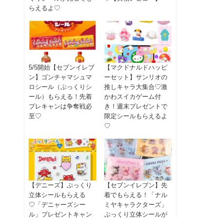
らえるよ♡
5/5開始【セブンイレブ
【マクドナルドハッピ
ン】ゴンチャマシュマ
ーセット】サンリオの
ロシール（ぷっくりシ
推しキャラ大集合♡激
ール）もらえる！先着
かわスイカゲーム付
プレキャンは争奪戦必
き！週末プレゼントで
至♡
限定シールもらえるよ
♡
【デニーズ】ぷっくり
【セブンイレブン】先
立体シールもらえる
着でもらえる！「ナル
♡「デニャーズシー
ミヤキャラクターズ」
ル」プレゼントキャン
ぷっくり立体シールが