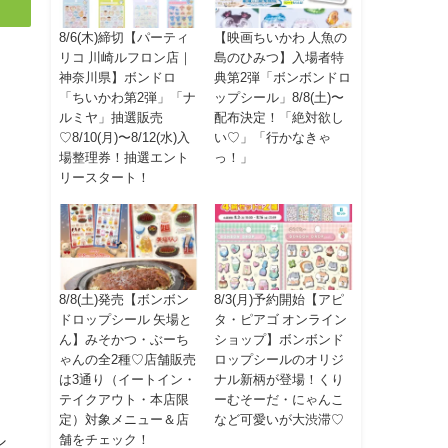
8/6(木)締切【パーティ
【映画ちいかわ 人魚の
リコ 川崎ルフロン店｜
島のひみつ】入場者特
神奈川県】ボンドロ
典第2弾「ボンボンドロ
「ちいかわ第2弾」「ナ
ップシール」8/8(土)〜
ルミヤ」抽選販売
配布決定！「絶対欲し
♡8/10(月)〜8/12(水)入
い♡」「行かなきゃ
場整理券！抽選エント
っ！」
リースタート！
8/8(土)発売【ボンボン
8/3(月)予約開始【アピ
ドロップシール 矢場と
タ・ピアゴ オンライン
ん】みそかつ・ぶーち
ショップ】ボンボンド
ゃんの全2種♡店舗販売
ロップシールのオリジ
は3通り（イートイン・
ナル新柄が登場！くり
テイクアウト・本店限
ーむそーだ・にゃんこ
定）対象メニュー＆店
など可愛いが大渋滞♡
舗をチェック！
シ