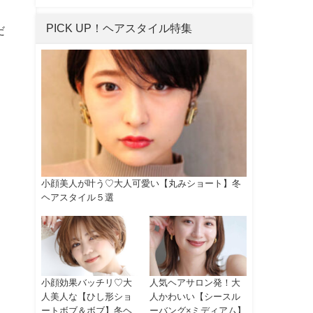
PICK UP！ヘアスタイル特集
だ
小顔美人が叶う♡大人可愛い【丸みショート】冬
ヘアスタイル５選
小顔効果バッチリ♡大
人気ヘアサロン発！大
人美人な【ひし形ショ
人かわいい【シースル
ートボブ＆ボブ】冬ヘ
ーバング×ミディアム】