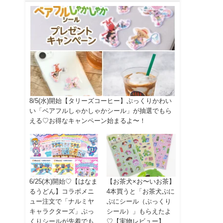
8/5(水)開始【タリーズコーヒー】ぷっくりかわい
い「ベアフルしゃかしゃかシール」が抽選でもら
える♡お得なキャンペーン始まるよ〜！
6/25(木)開始♡【はなま
【お茶犬×お〜いお茶】
るうどん】コラボメニ
4本買うと「お茶犬ぷに
ュー注文で「ナルミヤ
ぷにシール（ぷっくり
キャラクターズ」ぷっ
シール）」もらえたよ
くりシールが先着でも
♡【実物レビュー】