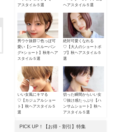
アスタイル５選
ヘアスタイル５選
男ウケ抜群♡色っぽ可
絶対可愛くなれる
愛い【シースルーバン
♡【大人のショートボ
グ×ショート】秋冬ヘア
ブ】秋ヘアスタイル５
スタイル５選
選
いい女風にキマる
切った瞬間からいい女
♡【カジュアルショー
♡抜け感たっぷり【ハ
ト】秋ヘアスタイル５
ンサムショート】秋ヘ
選
アスタイル５選
PICK UP！【お得・割引】特集