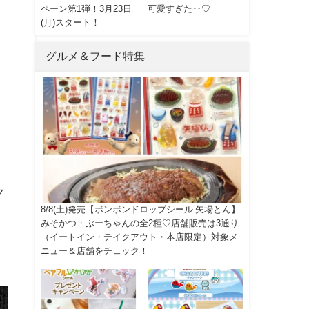
ペーン第1弾！3月23日
可愛すぎた‥♡
(月)スタート！
グルメ＆フード特集
ク
8/8(土)発売【ボンボンドロップシール 矢場とん】
みそかつ・ぶーちゃんの全2種♡店舗販売は3通り
（イートイン・テイクアウト・本店限定）対象メ
ニュー＆店舗をチェック！