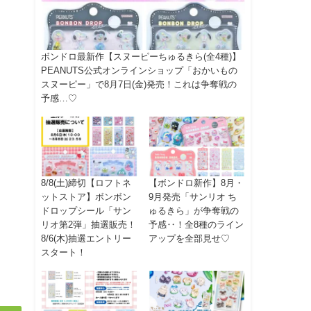
ボンドロ最新作【スヌーピーちゅるきら(全4種)】
PEANUTS公式オンラインショップ「おかいもの
スヌーピー」で8月7日(金)発売！これは争奪戦の
予感…♡
8/8(土)締切【ロフトネ
【ボンドロ新作】8月・
ットストア】ボンボン
9月発売「サンリオ ち
ドロップシール「サン
ゅるきら」が争奪戦の
リオ第2弾」抽選販売！
予感‥！全8種のライン
8/6(木)抽選エントリー
アップを全部見せ♡
スタート！