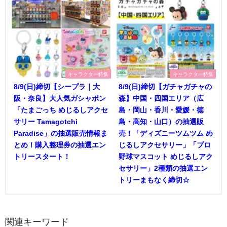
キャラクター特集
キャラクター特集
8/9(日)締切【シープラ｜大
8/9(日)締切【ガチャガチャの
阪・奈良】大人気ガシャポン
森】中国・四国エリア（広
「たまごっち めじるしアクセ
島・岡山・香川・愛媛・徳
サリー Tamagotchi
島・高知・山口）の抽選販
Paradise」の抽選販売情報ま
売！「ディズニーツムツム め
とめ！購入整理券の抽選エン
じるしアクセサリー」「プロ
トリースタート！
野球マスコット めじるしアク
セサリー」2種類の抽選エン
トリーまもなく締切☆
関連キーワード