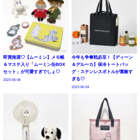
即買推奨♡【ムーミン】メモ帳
今年も争奪戦必至！【ディーン
＆マステ入り「ムーミン缶BOX
＆デルーカ】保冷トートバッ
セット」が可愛すぎでしょ♡
グ・ステンレスボトルが素敵す
ぎる♡
2023-06-06
2023-06-04