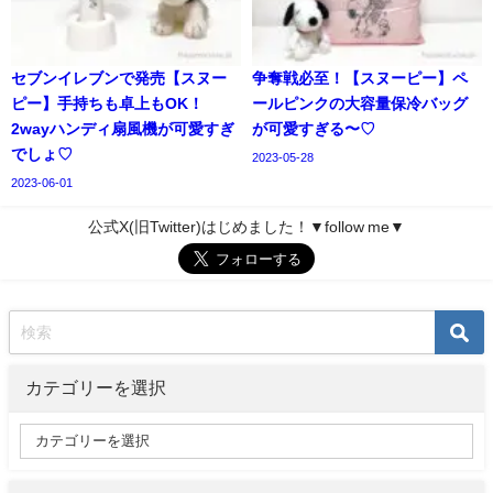
セブンイレブンで発売【スヌー
争奪戦必至！【スヌーピー】ペ
ピー】手持ちも卓上もOK！
ールピンクの大容量保冷バッグ
2wayハンディ扇風機が可愛すぎ
が可愛すぎる〜♡
でしょ♡
2023-05-28
2023-06-01
公式X(旧Twitter)はじめました！▼follow me▼
カテゴリーを選択