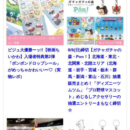
ボンボンドロップ（ぷっくり・立体シー
ル）特集
キャラクター特集
ビジュ大優勝ーッ!!【映画ち
8/9(日)締切【ガチャガチャの
いかわ】入場者特典第2弾
森・Pon！】北海道・東北・
「ボンボンドロップシール」
北関東・北陸エリア（北海
がめっちゃかわいい〜♡（実
道・岩手・宮城・栃木・群
物レポ）
馬・新潟・富山・石川）抽選
販売まとめ！「ディズニーツ
ムツム」「プロ野球マスコッ
ト」めじるしアクセサリーの
抽選エントリーまもなく締切
☆