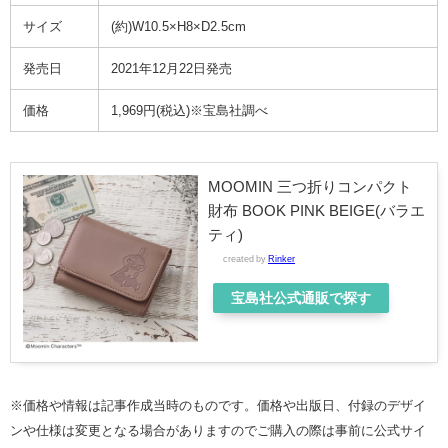
サイズ
(約)W10.5×H8×D2.5cm
発売日
2021年12月22日発売
価格
1,969円(税込)※宝島社調べ
MOOMIN 三つ折りコンパクト
財布 BOOK PINK BEIGE(バラエ
ティ)
created by
Rinker
宝島社公式通販で探す
※価格や情報は記事作成当時のものです。価格や出版日、付録のデザイ
ンや仕様は変更となる場合がありますのでご購入の際は事前に公式サイ