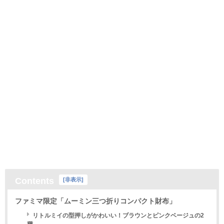
Contents
[
非表示
]
ファミマ限定「ムーミン三つ折りコンパクト財布」
リトルミイの型押しがかわいい！ブラウンとピンクベージュの2
種