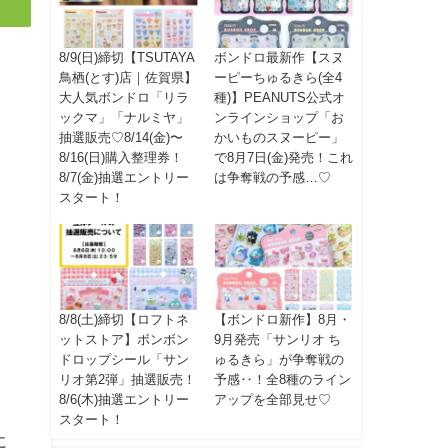
8/9(日)締切【TSUTAYA
ボンドロ最新作【スヌ
鳥栖(とす)店｜佐賀県】
ーピーちゅるきら(全4
大人気ボンドロ「リラ
種)】PEANUTS公式オ
ックマ」「ナルミヤ」
ンラインショップ「お
抽選販売♡8/14(金)〜
かいものスヌーピー」
8/16(日)購入整理券！
で8月7日(金)発売！これ
8/7(金)抽選エントリー
は争奪戦の予感…♡
スタート！
8/8(土)締切【ロフトネ
【ボンドロ新作】8月・
ットストア】ボンボン
9月発売「サンリオ ち
ドロップシール「サン
ゅるきら」が争奪戦の
リオ第2弾」抽選販売！
予感‥！全8種のライン
8/6(木)抽選エントリー
アップを全部見せ♡
スタート！
に