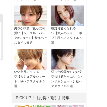
男ウケ抜群♡色っぽ可
絶対可愛くなれる
愛い【シースルーバン
♡【大人のショートボ
グ×ショート】秋冬ヘア
ブ】秋ヘアスタイル５
スタイル５選
選
いい女風にキマる
切った瞬間からいい女
♡【カジュアルショー
♡抜け感たっぷり【ハ
ト】秋ヘアスタイル５
ンサムショート】秋ヘ
選
アスタイル５選
PICK UP！【お得・割引】特集