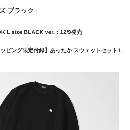
ズ
ブラック」
 L size BLACK ver.
：
12/9
発売
ョッピング限定付録】あったか
スウェットセット
L