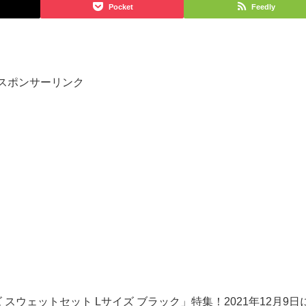
Pocket
Feedly
スポンサーリンク
ズ
スウェットセット
L
サイズ
ブラック」特集！
2021
年
12
月
9
日