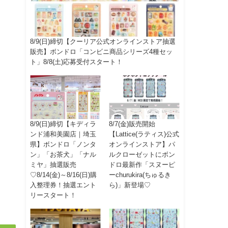
8/9(日)締切【クーリア公式オンラインストア抽選
販売】ボンドロ「コンビニ商品シリーズ4種セッ
ト」8/8(土)応募受付スタート！
8/9(日)締切【キディラ
8/7(金)販売開始
ンド浦和美園店｜埼玉
【Lattice(ラティス)公式
県】ボンドロ「ノンタ
オンラインストア】パ
ン」「お茶犬」「ナル
ルクローゼットにボン
ミヤ」抽選販売
ドロ最新作「スヌーピ
♡8/14(金)～8/16(日)購
ーchurukira(ちゅるき
入整理券！抽選エント
ら)」新登場♡
リースタート！