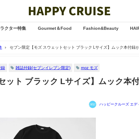
ャラクター特集
Gourmet＆Food
Fashion&Beauty
HAI
本
セブン限定【モズ スウェットセット ブラック Lサイズ】ムック本付録が2
付録
雑誌付録(セブンイレブン限定)
moz モズ
セット ブラック Lサイズ】ムック本
ハッピークルーズ エデ