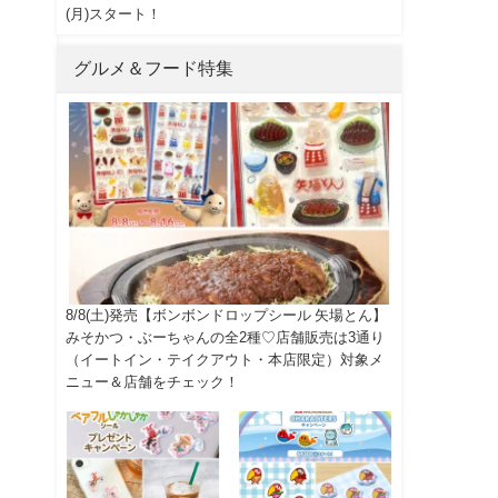
(月)スタート！
グルメ＆フード特集
8/8(土)発売【ボンボンドロップシール 矢場とん】
みそかつ・ぶーちゃんの全2種♡店舗販売は3通り
（イートイン・テイクアウト・本店限定）対象メ
ニュー＆店舗をチェック！