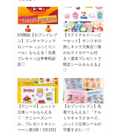
5/5開始【セブンイレブ
【マクドナルドハッピ
ン】ゴンチャマシュマ
ーセット】サンリオの
ロシール（ぷっくりシ
推しキャラ大集合♡激
ール）もらえる！先着
かわスイカゲーム付
プレキャンは争奪戦必
き！週末プレゼントで
至♡
限定シールもらえるよ
♡
【デニーズ】ぷっくり
【セブンイレブン】先
立体シールもらえる
着でもらえる！「ナル
♡「デニャーズシー
ミヤキャラクターズ」
ル」プレゼントキャン
ぷっくり立体シールが
ペーン第1弾！3月23日
可愛すぎた‥♡