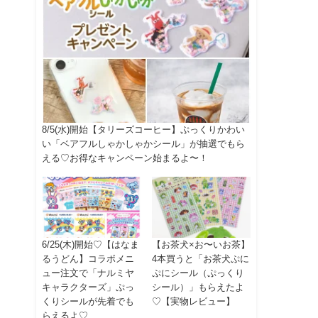
8/5(水)開始【タリーズコーヒー】ぷっくりかわい
い「ベアフルしゃかしゃかシール」が抽選でもら
える♡お得なキャンペーン始まるよ〜！
6/25(木)開始♡【はなま
【お茶犬×お〜いお茶】
るうどん】コラボメニ
4本買うと「お茶犬ぷに
ュー注文で「ナルミヤ
ぷにシール（ぷっくり
キャラクターズ」ぷっ
シール）」もらえたよ
くりシールが先着でも
♡【実物レビュー】
らえるよ♡