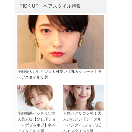
ま
PICK UP！ヘアスタイル特集
、
小顔美人が叶う♡大人可愛い【丸みショート】冬
ヘアスタイル５選
小顔効果バッチリ♡大
人気ヘアサロン発！大
人美人な【ひし形ショ
人かわいい【シースル
ートボブ＆ボブ】冬ヘ
ーバング×ミディアム】
アスタイル５選
ヘアスタイル５選