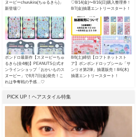
ヌーピーchurukira(ちゅるきら)」
♡8/14(金)〜8/16(日)購入整理券！
新登場♡
8/7(金)抽選エントリースタート！
ボンドロ最新作【スヌーピーちゅ
8/8(土)締切【ロフトネットスト
るきら(全4種)】PEANUTS公式オ
ア】ボンボンドロップシール「サ
ンラインショップ「おかいものス
ンリオ第2弾」抽選販売！8/6(木)
ヌーピー」で8月7日(金)発売！こ
抽選エントリースタート！
れは争奪戦の予感…♡
PICK UP！ヘアスタイル特集