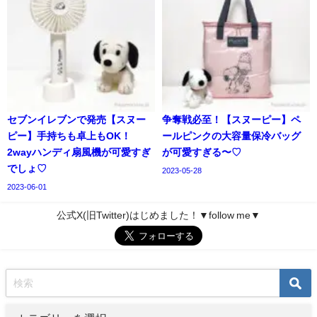
セブンイレブンで発売【スヌー
争奪戦必至！【スヌーピー】ペ
ピー】手持ちも卓上もOK！
ールピンクの大容量保冷バッグ
2wayハンディ扇風機が可愛すぎ
が可愛すぎる〜♡
でしょ♡
2023-05-28
2023-06-01
公式X(旧Twitter)はじめました！▼follow me▼