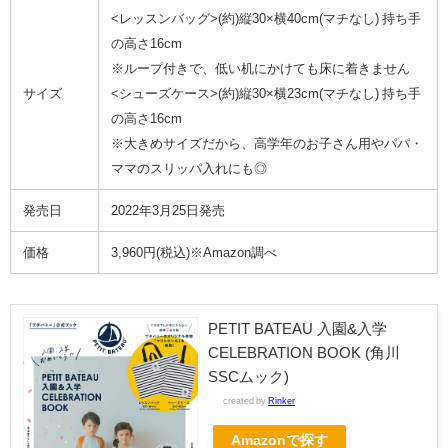
<レッスンバッグ>(約)縦30×横40cm(マチなし) 持ち手
の高さ16cm
※ループ付きで、低い机にかけても床に着きません
サイズ
<シューズケース>(約)縦30×横23cm(マチなし) 持ち手
の高さ16cm
※
大きめサイズだから、高学年のお子さん用やパパ・
ママのスリッパ入れにも◎
発売日
2022年3月25日発売
価格
3,960円(税込)※Amazon調べ
PETIT BATEAU 入園&入学
CELEBRATION BOOK (角川
SSCムック)
created by
Rinker
Amazonで探す