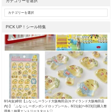
カテゴリーを選択
PICK UP！シール特集
8/14(金)締切【ふなっしーランド大阪梅田店(キデイランド大阪梅田店
内) 】「ふなっしーボンボンドロップシール」8/21(金)〜8/23(日)購入整
理券！抽選エントリースタート♡