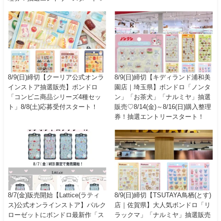
8/9(日)締切【クーリア公式オンラ
8/9(日)締切【キディランド浦和美
インストア抽選販売】ボンドロ
園店｜埼玉県】ボンドロ「ノンタ
「コンビニ商品シリーズ4種セッ
ン」「お茶犬」「ナルミヤ」抽選
ト」8/8(土)応募受付スタート！
販売♡8/14(金)～8/16(日)購入整理
券！抽選エントリースタート！
8/7(金)販売開始【Lattice(ラティ
8/9(日)締切【TSUTAYA鳥栖(とす)
ス)公式オンラインストア】パルク
店｜佐賀県】大人気ボンドロ「リ
ローゼットにボンドロ最新作「ス
ラックマ」「ナルミヤ」抽選販売