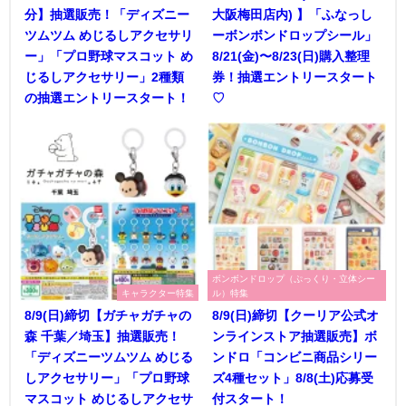
分】抽選販売！「ディズニー
大阪梅田店内) 】「ふなっし
ツムツム めじるしアクセサリ
ーボンボンドロップシール」
ー」「プロ野球マスコット め
8/21(金)〜8/23(日)購入整理
じるしアクセサリー」2種類
券！抽選エントリースタート
の抽選エントリースタート！
♡
ボンボンドロップ（ぷっくり・立体シー
キャラクター特集
ル）特集
8/9(日)締切【ガチャガチャの
8/9(日)締切【クーリア公式オ
森 千葉／埼玉】抽選販売！
ンラインストア抽選販売】ボ
「ディズニーツムツム めじる
ンドロ「コンビニ商品シリー
しアクセサリー」「プロ野球
ズ4種セット」8/8(土)応募受
マスコット めじるしアクセサ
付スタート！