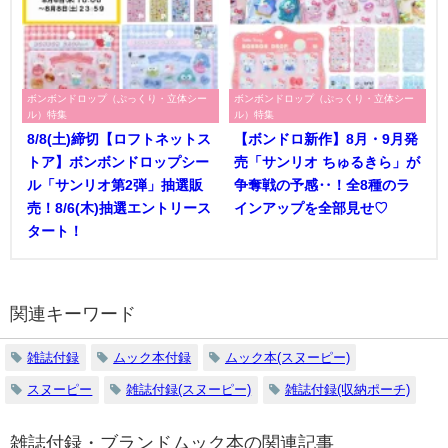
ボンボンドロップ（ぷっくり・立体シー
ボンボンドロップ（ぷっくり・立体シー
ル）特集
ル）特集
8/8(土)締切【ロフトネットス
【ボンドロ新作】8月・9月発
トア】ボンボンドロップシー
売「サンリオ ちゅるきら」が
ル「サンリオ第2弾」抽選販
争奪戦の予感‥！全8種のラ
売！8/6(木)抽選エントリース
インアップを全部見せ♡
タート！
関連キーワード
雑誌付録
ムック本付録
ムック本(スヌーピー)
スヌーピー
雑誌付録(スヌーピー)
雑誌付録(収納ポーチ)
雑誌付録・ブランドムック本
の関連記事