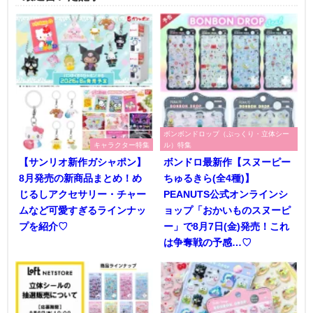
ボンボンドロップ（ぷっくり・立体シー
キャラクター特集
ル）特集
【サンリオ新作ガシャポン】
ボンドロ最新作【スヌーピー
8月発売の新商品まとめ！め
ちゅるきら(全4種)】
じるしアクセサリー・チャー
PEANUTS公式オンラインシ
ムなど可愛すぎるラインナッ
ョップ「おかいものスヌーピ
プを紹介♡
ー」で8月7日(金)発売！これ
は争奪戦の予感…♡