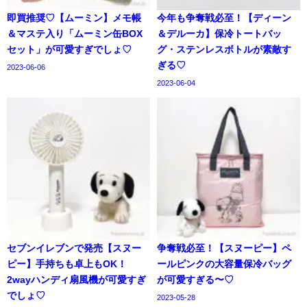
即買推奨♡【ムーミン】メモ帳
今年も争奪戦必至！【ディーン
＆マステ入り「ムーミン缶BOX
＆デルーカ】保冷トートバッ
セット」が可愛すぎでしょ♡
グ・ステンレスボトルが素敵す
ぎる♡
2023-06-06
2023-06-04
セブンイレブンで発売【スヌー
争奪戦必至！【スヌーピー】ペ
ピー】手持ちも卓上もOK！
ールピンクの大容量保冷バッグ
2wayハンディ扇風機が可愛すぎ
が可愛すぎる〜♡
でしょ♡
2023-05-28