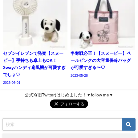
セブンイレブンで発売【スヌー
争奪戦必至！【スヌーピー】ペ
ピー】手持ちも卓上もOK！
ールピンクの大容量保冷バッグ
2wayハンディ扇風機が可愛すぎ
が可愛すぎる〜♡
でしょ♡
2023-05-28
2023-06-01
公式X(旧Twitter)はじめました！▼follow me▼