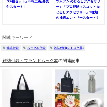
ズ4種セット」8/8(土)応募受
ツムツム めじるしアクセサリ
付スタート！
ー」「プロ野球マスコット め
じるしアクセサリー」2種類
の抽選エントリースタート！
関連キーワード
雑誌付録
ムック本付録
雑誌付録(レトロ文具)
雑誌付録・ブランドムック本
の関連記事