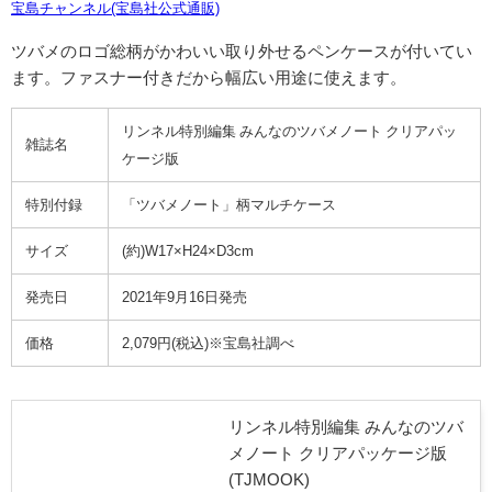
宝島チャンネル(宝島社公式通販)
ツバメのロゴ総柄がかわいい取り外せるペンケースが付いてい
ます。ファスナー付きだから幅広い用途に使えます。
リンネル特別編集 みんなのツバメノート クリアパッ
雑誌名
ケージ版
特別付録
「ツバメノート」柄マルチケース
サイズ
(約)
W17×H24×D3cm
発売日
2021年9月16日発売
価格
2,079円(税込)※宝島社調べ
リンネル特別編集 みんなのツバ
メノート クリアパッケージ版
(TJMOOK)