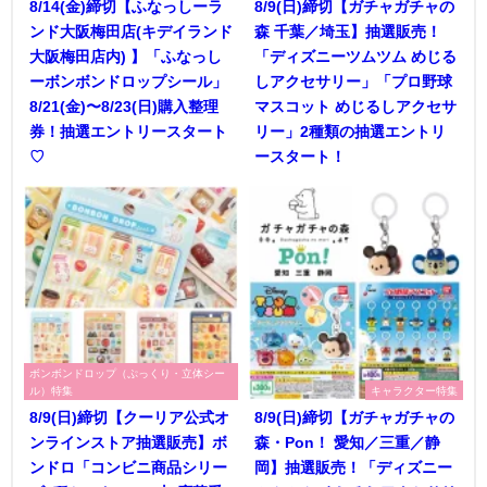
8/14(金)締切【ふなっしーラ
8/9(日)締切【ガチャガチャの
ンド大阪梅田店(キデイランド
森 千葉／埼玉】抽選販売！
大阪梅田店内) 】「ふなっし
「ディズニーツムツム めじる
ーボンボンドロップシール」
しアクセサリー」「プロ野球
8/21(金)〜8/23(日)購入整理
マスコット めじるしアクセサ
券！抽選エントリースタート
リー」2種類の抽選エントリ
♡
ースタート！
ボンボンドロップ（ぷっくり・立体シー
ル）特集
キャラクター特集
8/9(日)締切【クーリア公式オ
8/9(日)締切【ガチャガチャの
ンラインストア抽選販売】ボ
森・Pon！ 愛知／三重／静
ンドロ「コンビニ商品シリー
岡】抽選販売！「ディズニー