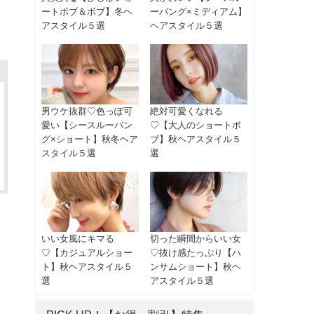
ートボブ＆ボブ】冬ヘ
ーバング×ミディアム】
アスタイル５選
ヘアスタイル５選
男ウケ抜群♡色っぽ可
絶対可愛くなれる
愛い【シースルーバン
♡【大人のショートボ
グ×ショート】秋冬ヘア
ブ】秋ヘアスタイル５
スタイル５選
選
いい女風にキマる
切った瞬間からいい女
♡【カジュアルショー
♡抜け感たっぷり【ハ
ト】秋ヘアスタイル５
ンサムショート】秋ヘ
選
アスタイル５選