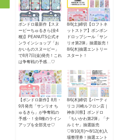
ボンドロ最新作【スヌ
8/8(土)締切【ロフトネ
ーピーちゅるきら(全4
ットストア】ボンボン
種)】PEANUTS公式オ
ドロップシール「サン
ンラインショップ「お
リオ第2弾」抽選販売！
かいものスヌーピー」
8/6(木)抽選エントリー
で8月7日(金)発売！これ
スタート！
は争奪戦の予感…♡
【ボンドロ新作】8月・
8/6(木)締切【パーティ
9月発売「サンリオ ち
リコ 川崎ルフロン店｜
ゅるきら」が争奪戦の
神奈川県】ボンドロ
予感‥！全8種のライン
「ちいかわ第2弾」「ナ
アップを全部見せ♡
ルミヤ」抽選販売
♡8/10(月)〜8/12(水)入
場整理券！抽選エント