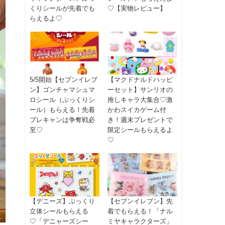
くりシールが先着でも
♡【実物レビュー】
らえるよ♡
5/5開始【セブンイレブ
【マクドナルドハッピ
ン】ゴンチャマシュマ
ーセット】サンリオの
ロシール（ぷっくりシ
推しキャラ大集合♡激
ール）もらえる！先着
かわスイカゲーム付
プレキャンは争奪戦必
き！週末プレゼントで
至♡
限定シールもらえるよ
♡
【デニーズ】ぷっくり
【セブンイレブン】先
立体シールもらえる
着でもらえる！「ナル
♡「デニャーズシー
ミヤキャラクターズ」