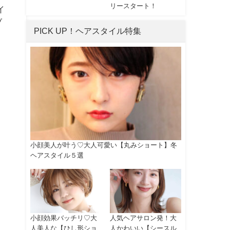
リースタート！
イ
ブ
PICK UP！ヘアスタイル特集
小顔美人が叶う♡大人可愛い【丸みショート】冬
ヘアスタイル５選
小顔効果バッチリ♡大
人気ヘアサロン発！大
人美人な【ひし形ショ
人かわいい【シースル