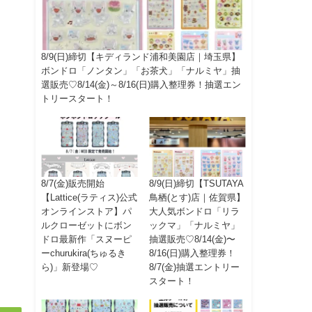
8/9(日)締切【キディランド浦和美園店｜埼玉県】
ボンドロ「ノンタン」「お茶犬」「ナルミヤ」抽
選販売♡8/14(金)～8/16(日)購入整理券！抽選エン
トリースタート！
8/7(金)販売開始
8/9(日)締切【TSUTAYA
【Lattice(ラティス)公式
鳥栖(とす)店｜佐賀県】
オンラインストア】パ
大人気ボンドロ「リラ
ルクローゼットにボン
ックマ」「ナルミヤ」
ドロ最新作「スヌーピ
抽選販売♡8/14(金)〜
ーchurukira(ちゅるき
8/16(日)購入整理券！
ら)」新登場♡
8/7(金)抽選エントリー
スタート！