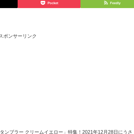
Pocket
Feedly
スポンサーリンク
タンブラー
クリームイエロー」特集！
2021
年
12
月
28
日にうさ