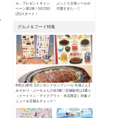
ル」プレゼントキャン
ぷっくり立体シールが
ペーン第1弾！3月23日
可愛すぎた‥♡
(月)スタート！
い
グルメ＆フード特集
8/8(土)発売【ボンボンドロップシール 矢場とん】
みそかつ・ぶーちゃんの全2種♡店舗販売は3通り
（イートイン・テイクアウト・本店限定）対象メ
ニュー＆店舗をチェック！