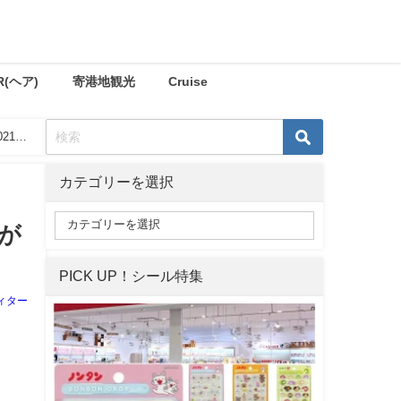
R(ヘア)
寄港地観光
Cruise
21年
カテゴリーを選択
が
PICK UP！シール特集
ィター