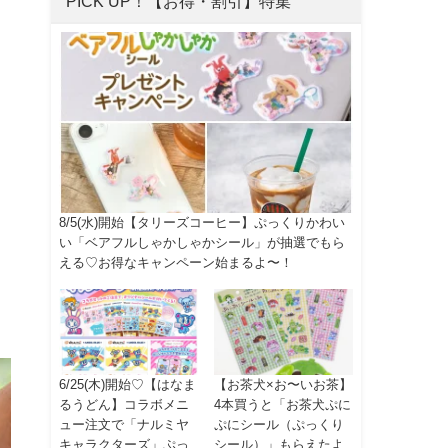
PICK UP！【お得・割引】特集
8/5(水)開始【タリーズコーヒー】ぷっくりかわい
い「ベアフルしゃかしゃかシール」が抽選でもら
える♡お得なキャンペーン始まるよ〜！
6/25(木)開始♡【はなま
【お茶犬×お〜いお茶】
るうどん】コラボメニ
4本買うと「お茶犬ぷに
ュー注文で「ナルミヤ
ぷにシール（ぷっくり
キャラクターズ」ぷっ
シール）」もらえたよ