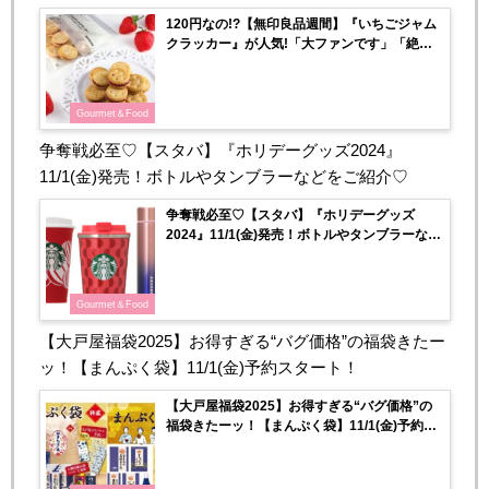
120円なの!?【無印良品週間】『いちごジャム
クラッカー』が人気!「大ファンです」「絶対
買います」
Gourmet＆Food
争奪戦必至♡【スタバ】『ホリデーグッズ2024』
11/1(金)発売！ボトルやタンブラーなどをご紹介♡
争奪戦必至♡【スタバ】『ホリデーグッズ
2024』11/1(金)発売！ボトルやタンブラーなど
をご紹介♡
Gourmet＆Food
【大戸屋福袋2025】お得すぎる“バグ価格”の福袋きたー
ッ！【まんぷく袋】11/1(金)予約スタート！
【大戸屋福袋2025】お得すぎる“バグ価格”の
福袋きたーッ！【まんぷく袋】11/1(金)予約ス
タート！