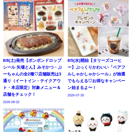
8/8(土)発売【ボンボンドロップ
8/5(水)開始【タリーズコーヒ
シール 矢場とん】みそかつ・ぶ
ー】ぷっくりかわいい「ベアフ
ーちゃんの全2種♡店舗販売は3
ルしゃかしゃかシール」が抽選
通り（イートイン・テイクアウ
でもらえる♡お得なキャンペー
ト・本店限定）対象メニュー＆
ン始まるよ〜！
店舗をチェック！
2026-07-30
2026-08-02