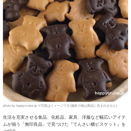
photo by happycruise.jp
※
写真はイメージです(撮影小物は商品に含まれません)
生活を充実させる食品、化粧品、家具、洋服など幅広いアイテ
ムが揃う「無印良品」で見つけた『てんさい糖ビスケット』を