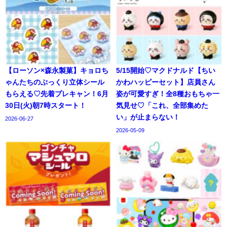
【ローソン×森永製菓】キョロち
5/15開始♡マクドナルド【ちい
ゃんたちのぷっくり立体シール
かわハッピーセット】店員さん
もらえる♡先着プレキャン！6月
姿が可愛すぎ！全8種おもちゃ一
30日(火)朝7時スタート！
気見せ♡「これ、全部集めた
い」が止まらない！
2026-06-27
2026-05-09