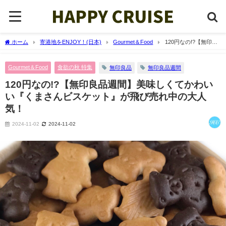
ホーム
寄港地をENJOY！(日本)
Gourmet＆Food
120円なの!?【無印良
品週間】美味しくてかわいい『くまさんビスケット』が飛び売れ中の大人気！
Gourmet＆Food
食欲の秋 特集
無印良品
無印良品週間
120円なの!?【無印良品週間】美味しくてかわい
い『くまさんビスケット』が飛び売れ中の大人
気！
2024-11-02
2024-11-02