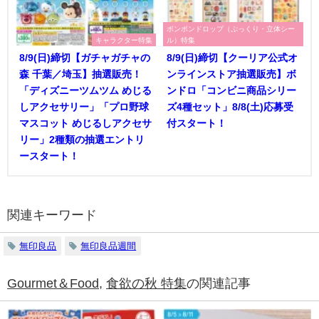
ボンボンドロップ（ぷっくり・立体シー
キャラクター特集
ル）特集
8/9(日)締切【ガチャガチャの
8/9(日)締切【クーリア公式オ
森 千葉／埼玉】抽選販売！
ンラインストア抽選販売】ボ
「ディズニーツムツム めじる
ンドロ「コンビニ商品シリー
しアクセサリー」「プロ野球
ズ4種セット」8/8(土)応募受
マスコット めじるしアクセサ
付スタート！
リー」2種類の抽選エントリ
ースタート！
関連キーワード
無印良品
無印良品週間
Gourmet＆Food
,
食欲の秋 特集
の関連記事