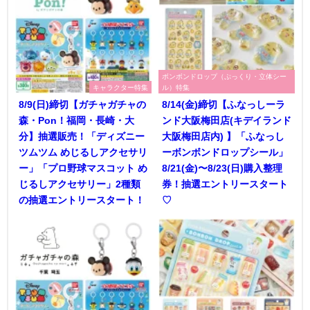
ボンボンドロップ（ぷっくり・立体シー
キャラクター特集
ル）特集
8/9(日)締切【ガチャガチャの
8/14(金)締切【ふなっしーラ
森・Pon！福岡・長崎・大
ンド大阪梅田店(キデイランド
分】抽選販売！「ディズニー
大阪梅田店内) 】「ふなっし
ツムツム めじるしアクセサリ
ーボンボンドロップシール」
ー」「プロ野球マスコット め
8/21(金)〜8/23(日)購入整理
じるしアクセサリー」2種類
券！抽選エントリースタート
の抽選エントリースタート！
♡