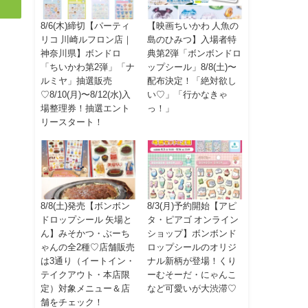
8/6(木)締切【パーティ
【映画ちいかわ 人魚の
リコ 川崎ルフロン店｜
島のひみつ】入場者特
神奈川県】ボンドロ
典第2弾「ボンボンドロ
「ちいかわ第2弾」「ナ
ップシール」8/8(土)〜
ルミヤ」抽選販売
配布決定！「絶対欲し
♡8/10(月)〜8/12(水)入
い♡」「行かなきゃ
場整理券！抽選エント
っ！」
リースタート！
8/8(土)発売【ボンボン
8/3(月)予約開始【アピ
ドロップシール 矢場と
タ・ピアゴ オンライン
ん】みそかつ・ぶーち
ショップ】ボンボンド
ゃんの全2種♡店舗販売
ロップシールのオリジ
は3通り（イートイン・
ナル新柄が登場！くり
テイクアウト・本店限
ーむそーだ・にゃんこ
定）対象メニュー＆店
など可愛いが大渋滞♡
舗をチェック！