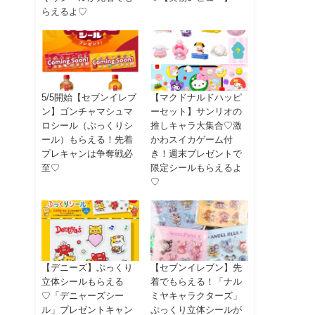
らえるよ♡
5/5開始【セブンイレブ
【マクドナルドハッピ
ン】ゴンチャマシュマ
ーセット】サンリオの
ロシール（ぷっくりシ
推しキャラ大集合♡激
ール）もらえる！先着
かわスイカゲーム付
プレキャンは争奪戦必
き！週末プレゼントで
至♡
限定シールもらえるよ
♡
【デニーズ】ぷっくり
【セブンイレブン】先
立体シールもらえる
着でもらえる！「ナル
♡「デニャーズシー
ミヤキャラクターズ」
ル」プレゼントキャン
ぷっくり立体シールが