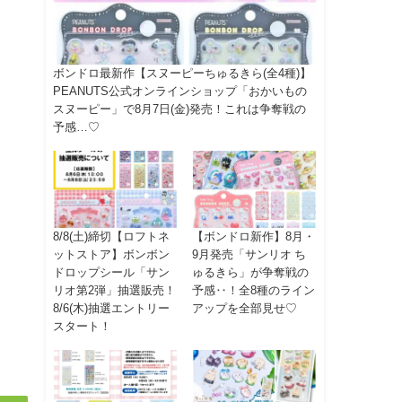
ボンドロ最新作【スヌーピーちゅるきら(全4種)】
PEANUTS公式オンラインショップ「おかいもの
スヌーピー」で8月7日(金)発売！これは争奪戦の
予感…♡
8/8(土)締切【ロフトネ
【ボンドロ新作】8月・
ットストア】ボンボン
9月発売「サンリオ ち
ドロップシール「サン
ゅるきら」が争奪戦の
リオ第2弾」抽選販売！
予感‥！全8種のライン
8/6(木)抽選エントリー
アップを全部見せ♡
スタート！