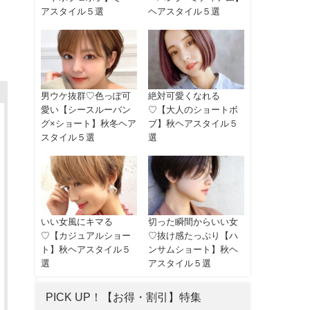
アスタイル５選
ヘアスタイル５選
男ウケ抜群♡色っぽ可
絶対可愛くなれる
愛い【シースルーバン
♡【大人のショートボ
グ×ショート】秋冬ヘア
ブ】秋ヘアスタイル５
スタイル５選
選
いい女風にキマる
切った瞬間からいい女
♡【カジュアルショー
♡抜け感たっぷり【ハ
ト】秋ヘアスタイル５
ンサムショート】秋ヘ
選
アスタイル５選
PICK UP！【お得・割引】特集