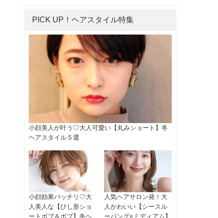
PICK UP！ヘアスタイル特集
小顔美人が叶う♡大人可愛い【丸みショート】冬
ヘアスタイル５選
小顔効果バッチリ♡大
人気ヘアサロン発！大
人美人な【ひし形ショ
人かわいい【シースル
ートボブ＆ボブ】冬ヘ
ーバング×ミディアム】