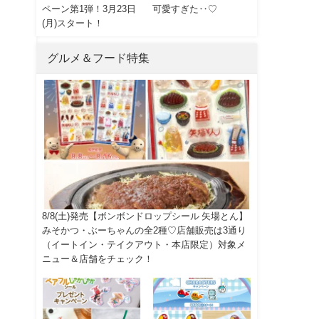
ペーン第1弾！3月23日
可愛すぎた‥♡
(月)スタート！
グルメ＆フード特集
8/8(土)発売【ボンボンドロップシール 矢場とん】
みそかつ・ぶーちゃんの全2種♡店舗販売は3通り
（イートイン・テイクアウト・本店限定）対象メ
ニュー＆店舗をチェック！