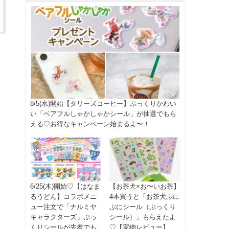
8/5(水)開始【タリーズコーヒー】ぷっくりかわい
い「ベアフルしゃかしゃかシール」が抽選でもら
える♡お得なキャンペーン始まるよ〜！
6/25(木)開始♡【はなま
【お茶犬×お〜いお茶】
るうどん】コラボメニ
4本買うと「お茶犬ぷに
ュー注文で「ナルミヤ
ぷにシール（ぷっくり
キャラクターズ」ぷっ
シール）」もらえたよ
くりシールが先着でも
♡【実物レビュー】