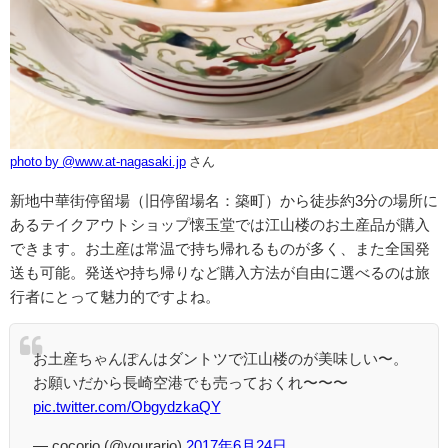
photo by @www.at-nagasaki.jp
さん
新地中華街停留場（旧停留場名：築町）から徒歩約3分の場所に
あるテイクアウトショップ懐玉堂では江山楼のお土産品が購入
できます。お土産は常温で持ち帰れるものが多く、また全国発
送も可能。発送や持ち帰りなど購入方法が自由に選べるのは旅
行者にとって魅力的ですよね。
お土産ちゃんぽんはダントツで江山楼のが美味しい〜。
お願いだから長崎空港でも売っておくれ〜〜〜
pic.twitter.com/ObgydzkaQY
— cocorio (@yourario)
2017年6月24日