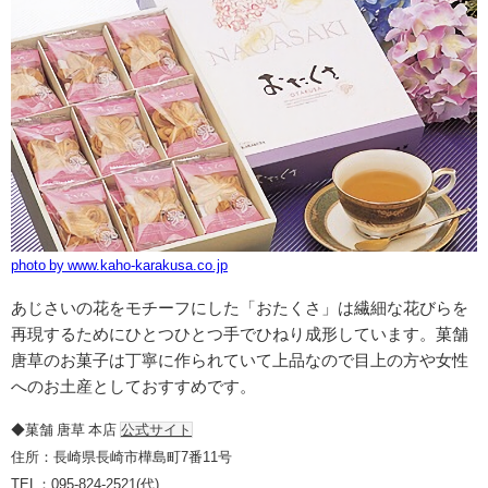
photo by www.kaho-karakusa.co.jp
あじさいの花をモチーフにした「おたくさ」は繊細な花びらを
再現するためにひとつひとつ手でひねり成形しています。菓舗
唐草のお菓子は丁寧に作られていて上品なので目上の方や女性
へのお土産としておすすめです。
◆菓舗 唐草 本店
公式サイト
住所：長崎県長崎市樺島町7番11号
TEL：095-824-2521(代)