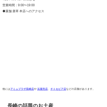
営業時間：9:00〜19:00
◆菓舗 唐草 本店へのアクセス
他には
アミュプラザ長崎店
や
浜屋売店
、
チトセピア店
などの店舗があります。
長崎の話題のお土産