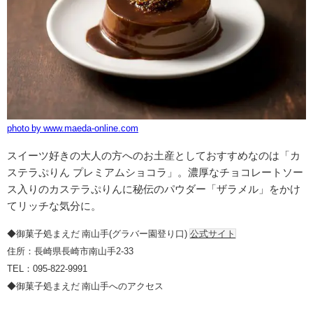
photo by www.maeda-online.com
スイーツ好きの大人の方へのお土産としておすすめなのは「カ
ステラぷりん プレミアムショコラ」。濃厚なチョコレートソー
ス入りのカステラぷりんに秘伝のパウダー「ザラメル」をかけ
てリッチな気分に。
◆御菓子処まえだ 南山手(グラバー園登り口)
公式サイト
住所：長崎県長崎市南山手2-33
TEL：095-822-9991
◆御菓子処まえだ 南山手へのアクセス