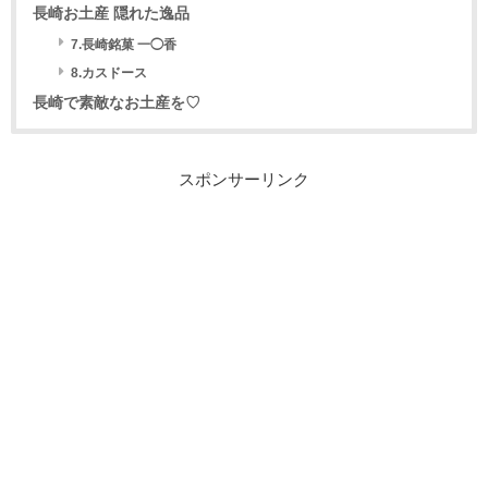
長崎お土産 隠れた逸品
7.長崎銘菓 一◯香
8.カスドース
長崎で素敵なお土産を♡
スポンサーリンク