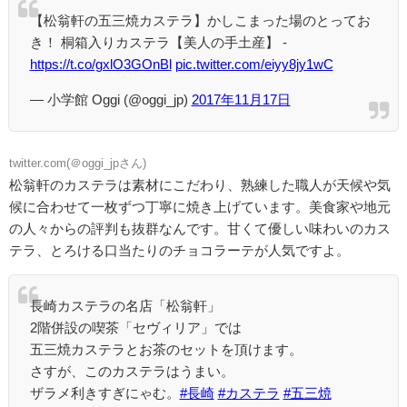
【松翁軒の五三焼カステラ】かしこまった場のとってお
き！ 桐箱入りカステラ【美人の手土産】 -
https://t.co/gxlO3GOnBl
pic.twitter.com/eiyy8jy1wC
— 小学館 Oggi (@oggi_jp)
2017年11月17日
twitter.com(＠oggi_jpさん)
松翁軒のカステラは素材にこだわり、熟練した職人が天候や気
候に合わせて一枚ずつ丁寧に焼き上げています。美食家や地元
の人々からの評判も抜群なんです。甘くて優しい味わいのカス
テラ、とろける口当たりのチョコラーテが人気ですよ。
長崎カステラの名店「松翁軒」
2階併設の喫茶「セヴィリア」では
五三焼カステラとお茶のセットを頂けます。
さすが、このカステラはうまい。
ザラメ利きすぎにゃむ。
#長崎
#カステラ
#五三焼