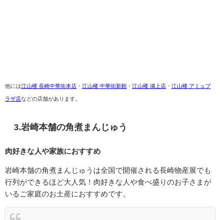
他には
江山楼 長崎中華街本店
・
江山楼 中華街新館
・
江山楼 浦上店
・
江山楼 アミュプ
ラザ店
などの店舗があります。
3.
岩崎本舗の角煮まんじゅう
肉好きな人や家族におすすめ
岩崎本舗の角煮まんじゅうは全国で開催される長崎物産展でも
行列ができるほど大人気！肉好きな人や食べ盛りのお子さまが
いるご家庭のお土産におすすめです。