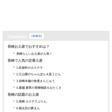
Contents
[
非表示
]
長崎お土産でおすすめは？
長崎らしいお土産が人気！
長崎で人気の定番土産
1.松翁軒のカステラ
2.江山楼のちゃんぽん＆皿うどん
3.岩崎本舗の角煮まんじゅう
4.菓舗 唐草の長崎物語＆おたくさ
長崎の話題のお土産
5.長崎 カステラぷりん
6.桃太呂の豚まん