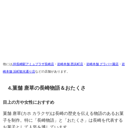
他には
JR長崎駅アミュプラザ長崎店
・
岩崎本舗 西浜町店
・
岩崎本舗 グラバー園店
・
岩
崎本舗 浜町観光通り店
などの店舗があります。
4.菓舗 唐草の長崎物語＆おたくさ
目上の方や女性におすすめ
菓舗 唐草(カホ カラクサ)は長崎の歴史を伝える物語のあるお菓
子を制作。特に「長崎物語」と「おたくさ」は長崎を代表する
お菓子として人気を博しています。