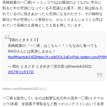
長崎銘菓の一◯香(イッコッコウ)はお饅頭のようなのに半分に
割ると中が空洞になっている不思議なお菓子。焼く前は餡を入
れているのに焼きあがったら空洞になるのだそう。その独特な
製法と中が空洞という形状から、からくりまんじゅうとも呼ば
れていて長崎の土産物として人気を博しています。
【晴れとき＃３３】
長崎銘菓の「一〇香」はこちら！！！ちなみに食べても
IKKOさんには変身しません！
#jorf
#haretoki1422
https://t.co/bQOL1gEyrP
pic.twitter.com/P09
— 晴れ ときどき ときめき♡宣伝部 (@haretoki1422)
2017年11月17日
twitter.com(
＠
haretoki1422さん)
一◯香を販売しているのは創業弘化元年の茂木一◯香(イチマル
コウ)本家。全国菓子博覧会など数々のコンテストにおいて名誉