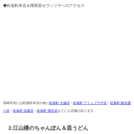
◆松翁軒本店＆喫茶室セヴィリヤへのアクセス
長崎市内には松翁軒本店の他に
松翁軒 大浦店
・
松翁軒 アミュプラザ店
・
松翁軒 観光通
り店
・
松翁軒 浜屋店
・
松翁軒 滑石店
などにも店舗があります。
2.江山楼のちゃんぽん＆皿うどん