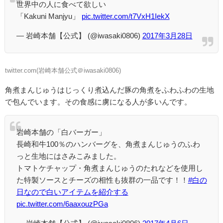
世界中の人に食べて欲しい
「Kakuni Manjyu」
pic.twitter.com/t7VxH1IekX
— 岩崎本舗【公式】 (@iwasaki0806)
2017年3月28日
twitter.com(
岩崎本舗公式＠iwasaki0806)
角煮まんじゅうはじっくり煮込んだ豚の角煮をふわふわの生地
で包んでいます。その食感に虜になる人が多いんです。
岩崎本舗の「白バーガー」
長崎和牛100％のハンバーグを、角煮まんじゅうのふわ
っと生地にはさみこみました。
トマトケチャップ・角煮まんじゅうのたれなどを使用し
た特製ソースとチーズの相性も抜群の一品です！！
#白の
日なので白いアイテムを紹介する
pic.twitter.com/6aaxouzPGa