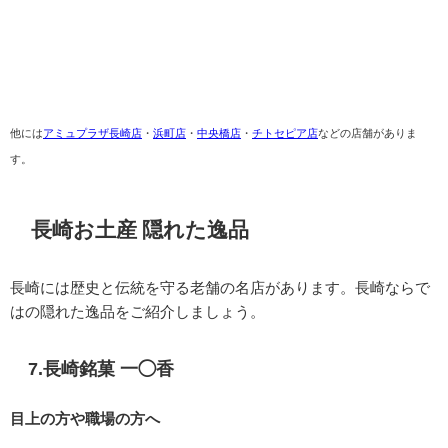
他には
アミュプラザ長崎店
・
浜町店
・
中央橋店
・
チトセピア店
などの店舗がありま
す。
長崎お土産 隠れた逸品
長崎には歴史と伝統を守る老舗の名店があります。長崎ならで
はの隠れた逸品をご紹介しましょう。
7.長崎銘菓 一◯香
目上の方や職場の方へ