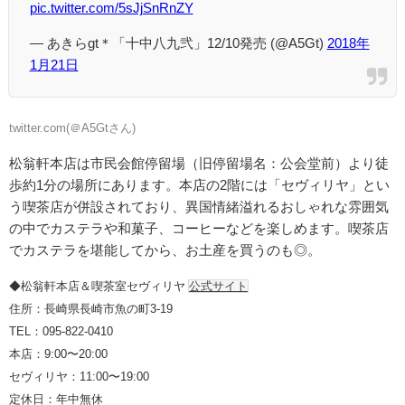
pic.twitter.com/5sJjSnRnZY
— あきらgt＊「十中八九弐」12/10発売 (@A5Gt)
2018年
1月21日
twitter.com(＠
A5Gtさん)
松翁軒本店は市民会館停留場（旧停留場名：公会堂前）より徒
歩約1分の場所にあります。本店の2階には「セヴィリヤ」とい
う喫茶店が併設されており、異国情緒溢れるおしゃれな雰囲気
の中でカステラや和菓子、コーヒーなどを楽しめます。喫茶店
でカステラを堪能してから、お土産を買うのも◎。
◆松翁軒本店＆喫茶室セヴィリヤ
公式サイト
住所：長崎県長崎市魚の町3-19
TEL：095-822-0410
本店：9:00〜20:00
セヴィリヤ：11:00〜19:00
定休日：年中無休