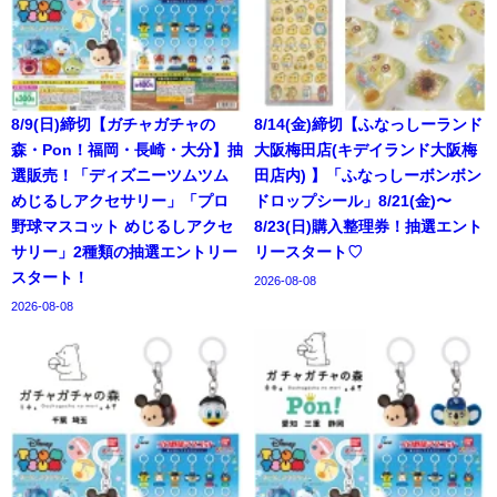
8/9(日)締切【ガチャガチャの
8/14(金)締切【ふなっしーランド
森・Pon！福岡・長崎・大分】抽
大阪梅田店(キデイランド大阪梅
選販売！「ディズニーツムツム
田店内) 】「ふなっしーボンボン
めじるしアクセサリー」「プロ
ドロップシール」8/21(金)〜
野球マスコット めじるしアクセ
8/23(日)購入整理券！抽選エント
サリー」2種類の抽選エントリー
リースタート♡
スタート！
2026-08-08
2026-08-08