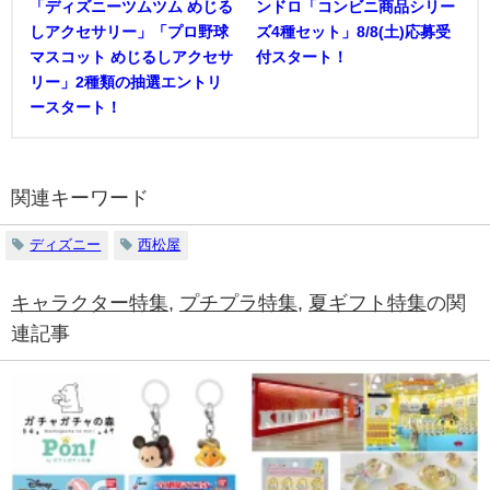
「ディズニーツムツム めじる
ンドロ「コンビニ商品シリー
しアクセサリー」「プロ野球
ズ4種セット」8/8(土)応募受
マスコット めじるしアクセサ
付スタート！
リー」2種類の抽選エントリ
ースタート！
関連キーワード
ディズニー
西松屋
キャラクター特集
,
プチプラ特集
,
夏ギフト特集
の関
連記事