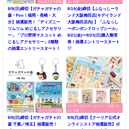
キャラクター特集
ル）特集
8/9(日)締切【ガチャガチャの
8/14(金)締切【ふなっしーラ
森・Pon！福岡・長崎・大
ンド大阪梅田店(キデイランド
分】抽選販売！「ディズニー
大阪梅田店内) 】「ふなっし
ツムツム めじるしアクセサリ
ーボンボンドロップシール」
ー」「プロ野球マスコット め
8/21(金)〜8/23(日)購入整理
じるしアクセサリー」2種類
券！抽選エントリースタート
の抽選エントリースタート！
♡
ボンボンドロップ（ぷっくり・立体シー
キャラクター特集
ル）特集
8/9(日)締切【ガチャガチャの
8/9(日)締切【クーリア公式オ
森 千葉／埼玉】抽選販売！
ンラインストア抽選販売】ボ