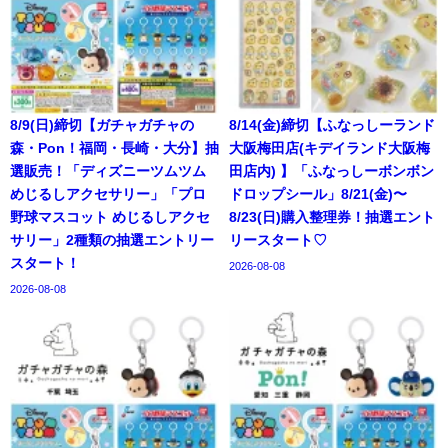
8/9(日)締切【ガチャガチャの
8/14(金)締切【ふなっしーランド
森・Pon！福岡・長崎・大分】抽
大阪梅田店(キデイランド大阪梅
選販売！「ディズニーツムツム
田店内) 】「ふなっしーボンボン
めじるしアクセサリー」「プロ
ドロップシール」8/21(金)〜
野球マスコット めじるしアクセ
8/23(日)購入整理券！抽選エント
サリー」2種類の抽選エントリー
リースタート♡
スタート！
2026-08-08
2026-08-08