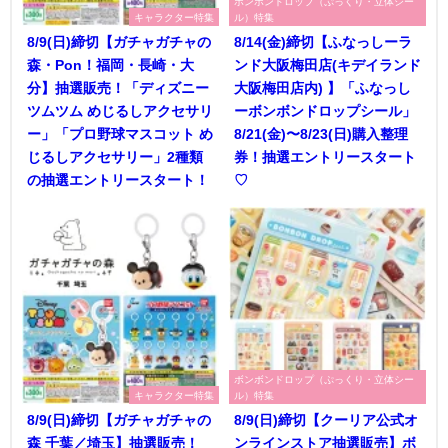
ボンボンドロップ（ぷっくり・立体シー
キャラクター特集
ル）特集
8/9(日)締切【ガチャガチャの
8/14(金)締切【ふなっしーラ
森・Pon！福岡・長崎・大
ンド大阪梅田店(キデイランド
分】抽選販売！「ディズニー
大阪梅田店内) 】「ふなっし
ツムツム めじるしアクセサリ
ーボンボンドロップシール」
ー」「プロ野球マスコット め
8/21(金)〜8/23(日)購入整理
じるしアクセサリー」2種類
券！抽選エントリースタート
の抽選エントリースタート！
♡
ボンボンドロップ（ぷっくり・立体シー
キャラクター特集
ル）特集
8/9(日)締切【ガチャガチャの
8/9(日)締切【クーリア公式オ
森 千葉／埼玉】抽選販売！
ンラインストア抽選販売】ボ