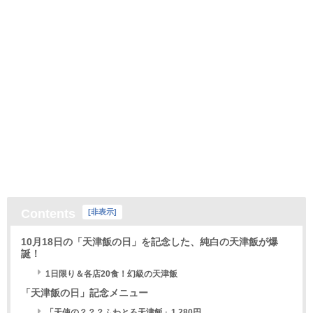
Contents
[
非表示
]
10月18日の「天津飯の日」を記念した、純白の天津飯が爆
誕！
1日限り＆各店20食！幻級の天津飯
「天津飯の日」記念メニュー
「天使の？？？ふわとろ天津飯」1,280円