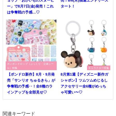
ョップ「おかいものスヌーピ
売！8/6(木)抽選エントリース
ー」で8月7日(金)発売！これ
タート！
は争奪戦の予感…♡
ボンボンドロップ（ぷっくり・立体シー
ル）特集
キャラクター特集
【ボンドロ新作】8月・9月発
8月第1週【ディズニー新作ガ
売「サンリオ ちゅるきら」が
シャポン】ツムツムめじるし
争奪戦の予感‥！全8種のラ
アクセサリー全6種がめっち
インアップを全部見せ♡
ゃ可愛い〜♡
関連キーワード