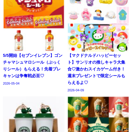
5/5開始【セブンイレブン】ゴン
【マクドナルドハッピーセッ
チャマシュマロシール（ぷっく
ト】サンリオの推しキャラ大集
りシール）もらえる！先着プレ
合♡激かわスイカゲーム付き！
キャンは争奪戦必至♡
週末プレゼントで限定シールも
らえるよ♡
2026-05-04
2026-04-09