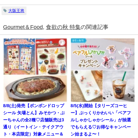
大阪王将
Gourmet＆Food
,
食欲の秋 特集
の関連記事
8/8(土)発売【ボンボンドロップ
8/5(水)開始【タリーズコーヒ
シール 矢場とん】みそかつ・ぶ
ー】ぷっくりかわいい「ベアフ
ーちゃんの全2種♡店舗販売は3
ルしゃかしゃかシール」が抽選
通り（イートイン・テイクアウ
でもらえる♡お得なキャンペー
ト・本店限定）対象メニュー＆
ン始まるよ〜！