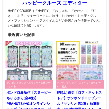
ハッピークルーズ エディター
HAPPY CRUISEは「HAPPY」「おしゃれ」「かわいい」「好
き」「お得」をキーワードに、旅行・おでかけ・お土産・グル
メ・ファッション・ヘアスタイルなどの厳選された情報をていね
いな解説でお届けします。
最近書いた記事
ボンボンドロップ（ぷっくり・立体シー
ボンボンドロップ（ぷっくり・立体シー
ル）特集
ル）特集
ボンドロ最新作【スヌーピー
8/8(土)締切【ロフトネットス
ちゅるきら(全4種)】
トア】ボンボンドロップシー
PEANUTS公式オンラインシ
ル「サンリオ第2弾」抽選販