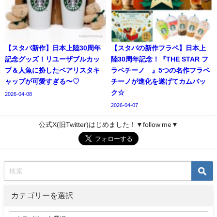
【スタバ新作】日本上陸30周年
【スタバの新作フラペ】日本上
記念グッズ！リユーザブルカッ
陸30周年記念！『THE STAR フ
プ＆人魚に扮したベアリスタキ
ラペチーノ®』5つの名作フラペ
ャップが可愛すぎる〜♡
チーノが進化を遂げてカムバッ
ク☆
2026-04-08
2026-04-07
公式X(旧Twitter)はじめました！▼follow me▼
カテゴリーを選択