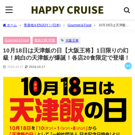
ホーム
寄港地をENJOY！(日本)
Gourmet＆Food
10月18日は天津飯の
日【大阪王将】1日限りの幻級！純白の天津飯が爆誕！各店20食限定で登場！
Gourmet＆Food
食欲の秋 特集
大阪王将
10月18日は天津飯の日【大阪王将】1日限りの幻
級！純白の天津飯が爆誕！各店20食限定で登場！
2024-10-17
2024-10-17