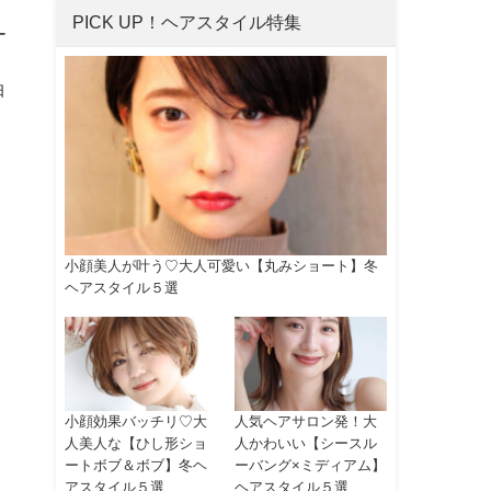
PICK UP！ヘアスタイル特集
ー
抽
小顔美人が叶う♡大人可愛い【丸みショート】冬
ヘアスタイル５選
小顔効果バッチリ♡大
人気ヘアサロン発！大
人美人な【ひし形ショ
人かわいい【シースル
ートボブ＆ボブ】冬ヘ
ーバング×ミディアム】
アスタイル５選
ヘアスタイル５選