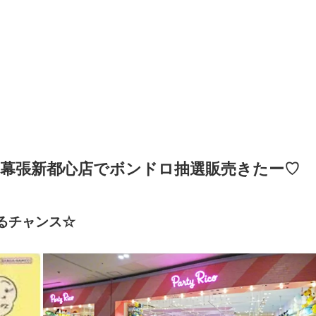
幕張新都心店で
ボンドロ抽選販売きたー♡
るチャンス☆