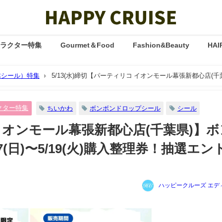
ャラクター特集
Gourmet＆Food
Fashion&Beauty
HAI
体シール）特集
5/13(水)締切【パーティリコ イオンモール幕張新都心店(千
購入整理券！抽選エントリースタート！
クター特集
ちいかわ
ボンボンドロップシール
シール
 イオンモール幕張新都心店(千葉県)】ボ
(日)〜5/19(火)購入整理券！抽選エン
ハッピークルーズ エデ