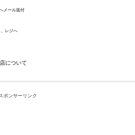
レスへメール送付
し、レジへ
心店について
スポンサーリンク