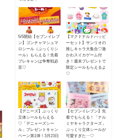
5/5開始【セブンイレブ
【マクドナルドハッピ
ン】ゴンチャマシュマ
ーセット】サンリオの
ロシール（ぷっくりシ
推しキャラ大集合♡激
ール）もらえる！先着
かわスイカゲーム付
プレキャンは争奪戦必
き！週末プレゼントで
至♡
限定シールもらえるよ
♡
【デニーズ】ぷっくり
【セブンイレブン】先
立体シールもらえる
着でもらえる！「ナル
♡「デニャーズシー
ミヤキャラクターズ」
ル」プレゼントキャン
ぷっくり立体シールが
ペーン第1弾！3月23日
可愛すぎた‥♡