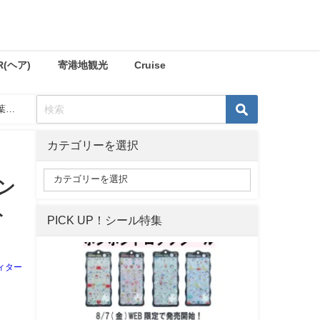
R(ヘア)
寄港地観光
Cruise
葉
カテゴリーを選択
ン
ト
PICK UP！シール特集
ィター