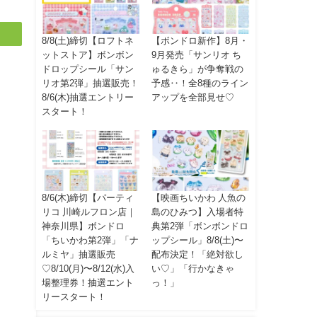
8/8(土)締切【ロフトネ
【ボンドロ新作】8月・
ットストア】ボンボン
9月発売「サンリオ ち
ドロップシール「サン
ゅるきら」が争奪戦の
リオ第2弾」抽選販売！
予感‥！全8種のライン
8/6(木)抽選エントリー
アップを全部見せ♡
スタート！
8/6(木)締切【パーティ
【映画ちいかわ 人魚の
リコ 川崎ルフロン店｜
島のひみつ】入場者特
神奈川県】ボンドロ
典第2弾「ボンボンドロ
「ちいかわ第2弾」「ナ
ップシール」8/8(土)〜
ルミヤ」抽選販売
配布決定！「絶対欲し
♡8/10(月)〜8/12(水)入
い♡」「行かなきゃ
場整理券！抽選エント
っ！」
リースタート！