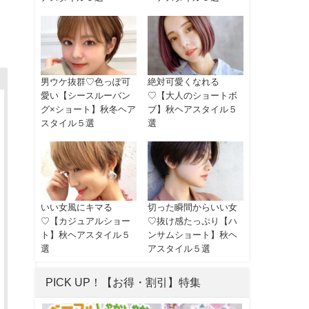
男ウケ抜群♡色っぽ可
絶対可愛くなれる
愛い【シースルーバン
♡【大人のショートボ
グ×ショート】秋冬ヘア
ブ】秋ヘアスタイル５
スタイル５選
選
いい女風にキマる
切った瞬間からいい女
♡【カジュアルショー
♡抜け感たっぷり【ハ
ト】秋ヘアスタイル５
ンサムショート】秋ヘ
選
アスタイル５選
PICK UP！【お得・割引】特集