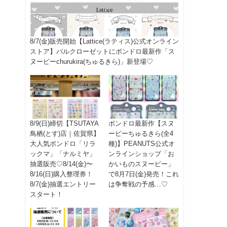
8/7(金)販売開始【Lattice(ラティス)公式オンライン
ストア】パルクローゼットにボンドロ最新作「ス
ヌーピーchurukira(ちゅるきら)」新登場♡
8/9(日)締切【TSUTAYA
ボンドロ最新作【スヌ
鳥栖(とす)店｜佐賀県】
ーピーちゅるきら(全4
大人気ボンドロ「リラ
種)】PEANUTS公式オ
ックマ」「ナルミヤ」
ンラインショップ「お
抽選販売♡8/14(金)〜
かいものスヌーピー」
8/16(日)購入整理券！
で8月7日(金)発売！これ
8/7(金)抽選エントリー
は争奪戦の予感…♡
スタート！