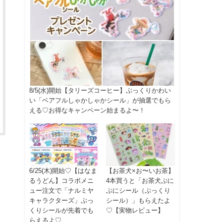
8/5(水)開始【タリーズコーヒー】ぷっくりかわい
い「ベアフルしゃかしゃかシール」が抽選でもら
える♡お得なキャンペーン始まるよ〜！
6/25(木)開始♡【はなま
【お茶犬×お〜いお茶】
るうどん】コラボメニ
4本買うと「お茶犬ぷに
ュー注文で「ナルミヤ
ぷにシール（ぷっくり
キャラクターズ」ぷっ
シール）」もらえたよ
くりシールが先着でも
♡【実物レビュー】
らえるよ♡