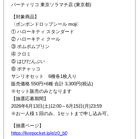
パーティリコ 東京ソラマチ店 (東京都)
【対象商品】
〈ボンボンドロップシール moji〉
① ハローキティ スタンダード
② ハローキティ クール
③ ポムポムプリン
④ クロミ
⑤ はぴだんぶい
⑥ ポチャッコ
サンリオセット 6種各1枚入り
販売価格 550円×6種 合計 3,300円(税込)
※セット販売のみとなります
【抽選応募期間】
2026年6月13日(土)12:00～6月15日(月)23:59
※お一人様１回のみ、1セットまで申し込み可。
【抽選ページ】
https://livepocket.jp/e/z0_b0