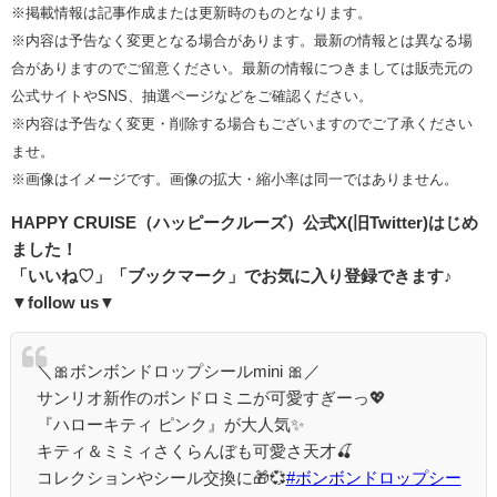
※掲載情報は記事作成または更新時のものとなります。
※内容は予告なく変更となる場合があります。最新の情報とは異なる場
合がありますのでご留意ください。最新の情報につきましては販売元の
公式サイトやSNS、抽選ページなどをご確認ください。
※内容は予告なく変更・削除する場合もございますのでご了承ください
ませ。
※画像はイメージです。画像の拡大・縮小率は同一ではありません。
HAPPY CRUISE（ハッピークルーズ）
公式
X(
旧
Twitter)
はじめ
ました！
「いいね♡」「ブックマーク」でお気に入り登録できます♪
▼follow us▼
＼🎀ボンボンドロップシールmini 🎀／
サンリオ新作のボンドロミニが可愛すぎーっ💖
『ハローキティ ピンク』が大人気✨
キティ＆ミミィさくらんぼも可愛さ天才🍒
コレクションやシール交換に🎁💞
#ボンボンドロップシー