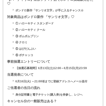
♡
ボンドロ新作「サンリオ文字」が手に入るチャンス☆
対象商品はボンドロ新作 「サンリオ文字」♡
① ハローキティ スタンダード
② ハローキティ クール
③ ポムポムプリン
④ クロミ
⑤ はぴだんぶい
⑥ ポチャッコ
事前抽選エントリーについて
【抽選応募期間】6月13日(土)12:00～6月15日(月)23:59
当選発表について
6月16日(火) ～21:00頃までに登録アドレスへメール送付
ご当選者の当日の流れ
身分証明書と電子チケット(購入券)を持参し、レジへ
キャンセル分の一般販売はある？