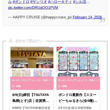
ル
#ボンドロ
#サンリオ
#ハローキティ
#シル活
…
pic.twitter.com/DRUaQQ1PVM
— HAPPY CRUISE (@happycruise_jp)
February 14, 2026
あわせて読みたい
ボンボンドロップ（ぷっくり・立体シー
ボンボンドロップ（ぷっくり・立体シー
ル）特集
ル）特集
8/9(日)締切【TSUTAYA
ボンドロ最新作【スヌー
鳥栖(とす)店｜佐賀県】
ピーちゅるきら(全4種)】
大人気ボンドロ「リラッ
PEANUTS公式オンライ
8/9締切【TSUTAYA鳥栖店(佐賀
8月7日(金)昼12:30発売開始