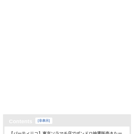
Contents
[
非表示
]
【パーティリコ】東京ソラマチ店でボンドロ抽選販売きたー