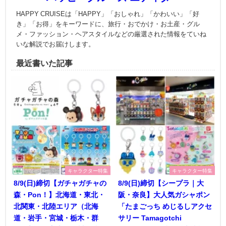
HAPPY CRUISEは「HAPPY」「おしゃれ」「かわいい」「好
き」「お得」をキーワードに、旅行・おでかけ・お土産・グル
メ・ファッション・ヘアスタイルなどの厳選された情報をていね
いな解説でお届けします。
最近書いた記事
キャラクター特集
キャラクター特集
8/9(日)締切【ガチャガチャの
8/9(日)締切【シープラ｜大
森・Pon！】北海道・東北・
阪・奈良】大人気ガシャポン
北関東・北陸エリア（北海
「たまごっち めじるしアクセ
道・岩手・宮城・栃木・群
サリー Tamagotchi